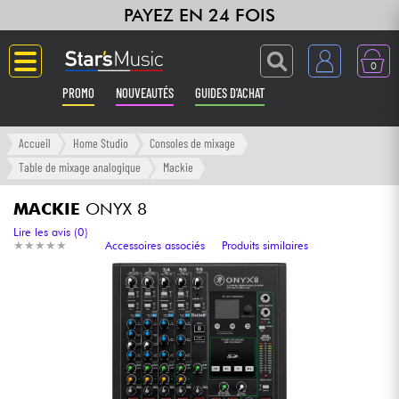
PAYEZ EN 24 FOIS
0
PROMO
NOUVEAUTÉS
GUIDES D'ACHAT
Langue
Accueil
Home Studio
Consoles de mixage
Table de mixage analogique
Mackie
Guitares & Basses
MACKIE
ONYX 8
Amplis & Effets
Lire les avis (0)
★
★
★
★
★
★
★
★
★
★
Accessoires associés
Produits similaires
Claviers & Pianos
Synthés & Sampleurs
Home Studio