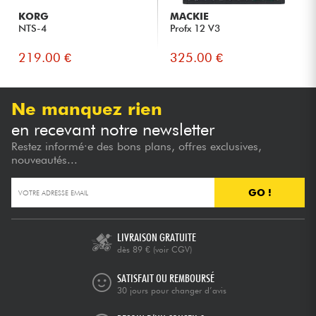
KORG
MACKIE
NTS-4
Profx 12 V3
219.00 €
325.00 €
Ne manquez rien
en recevant notre newsletter
Restez informé·e des bons plans, offres exclusives,
nouveautés...
GO !
LIVRAISON GRATUITE
dès 89 €
(voir CGV)
SATISFAIT OU REMBOURSÉ
30 jours pour changer d’avis