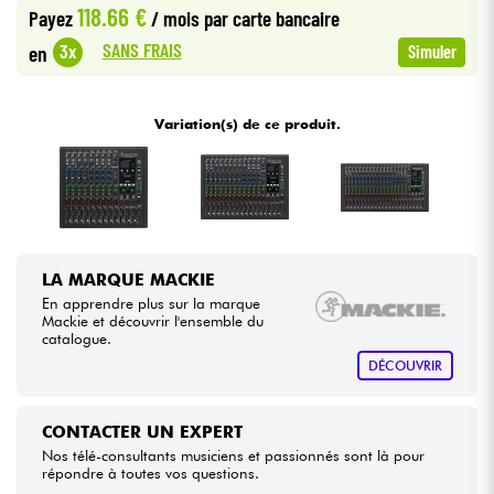
118.66 €
Payez
/ mois
par carte bancaire
•
Star
'
S
Music
BRUXELLES
SANS FRAIS
3x
en
Simuler
Câbles & Access.
•
Star
'
S
Music
LILLE
HiFi
Variation(s) de ce produit.
•
Star
'
S
Music
LYON
Packs
•
Star
'
S
Music
PARIS
Voir nos marques
•
Star
'
S
Music
TOULOUSE
LA MARQUE MACKIE
En apprendre plus sur la marque
Mackie et découvrir l'ensemble du
catalogue.
DÉCOUVRIR
CONTACTER UN EXPERT
Nos télé-consultants musiciens et passionnés sont là pour
répondre à toutes vos questions.