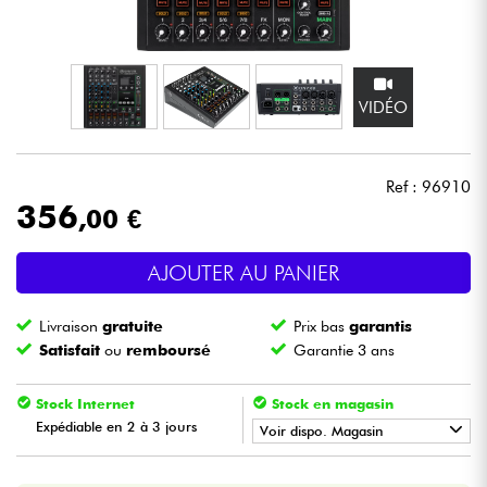
Casques
Micros & HF
VIDÉO
DJ
Ref : 96910
Sono
356
,00 €
Eclairage
AJOUTER AU PANIER
Batteries & Percu
Livraison
gratuite
Prix bas
garantis
Satisfait
ou
remboursé
Garantie 3 ans
Vents
Stock Internet
Stock en magasin
Violons & Quatuor
Expédiable en 2 à 3 jours
Voir dispo. Magasin
•
Star
'
S
Music
BORDEAUX
Eveil Musical