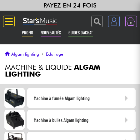
PAYEZ EN 24 FOIS
0
PROMO
NOUVEAUTÉS
GUIDES D'ACHAT
Langue
Algam lighting
•
Eclairage
Guitares & Basses
MACHINE & LIQUIDE
ALGAM
LIGHTING
Amplis & Effets
Claviers & Pianos
Machine à fumée
Algam lighting
Synthés & Sampleurs
Machine à bulles
Algam lighting
Home Studio