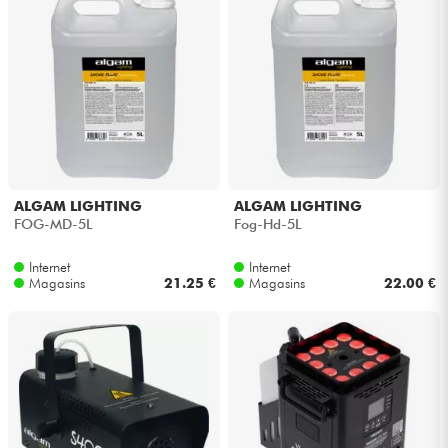
Câbles & Access.
HiFi
Packs
Voir nos marques
ALGAM LIGHTING
ALGAM LIGHTING
FOG-MD-5L
Fog-Hd-5L
Internet
Internet
Magasins
21.25 €
Magasins
22.00 €