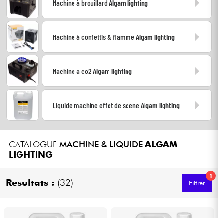
Machine à brouillard
Algam lighting
Casques
Micros & HF
Machine à confettis & flamme
Algam lighting
DJ
Machine a co2
Algam lighting
Sono
Liquide machine effet de scene
Algam lighting
Eclairage
Batteries & Percu
CATALOGUE
MACHINE & LIQUIDE
ALGAM
LIGHTING
Vents
1
Resultats :
(32)
Filtrer
Violons & Quatuor
Eveil Musical