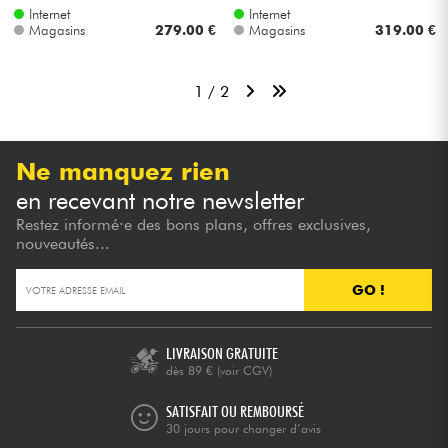
Internet
Internet
Magasins
279.00 €
Magasins
319.00 €
1 / 2
Ne manquez rien
en recevant notre newsletter
Restez informé·e des bons plans, offres exclusives,
nouveautés...
GO !
LIVRAISON GRATUITE
dès 89 €
(voir CGV)
SATISFAIT OU REMBOURSÉ
30 jours pour changer d’avis