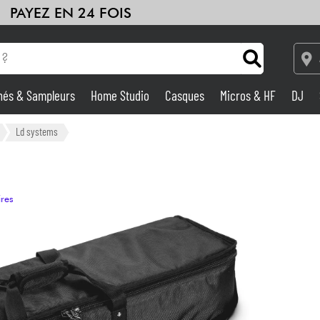
PAYEZ EN 24 FOIS
hés & Sampleurs
Home Studio
Casques
Micros & HF
DJ
Amplis & Effets
Ld systems
Home Studio
ires
DJ
Batteries & Percu
Eveil Musical