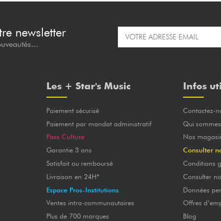
re newsletter
ouveautés...
Les + Star's Music
Infos ut
Paiement sécurisé
Contactez-n
Paiement par mandat administratif
Qui sommes
Pass Culture
Nos magasi
Garantie 3 ans
Consulter n
Satisfait ou remboursé
Conditions g
Livraison en 24H*
Consulter n
Espace Pros-Institutions
Données per
Ventes intra-communautaires
Offres d’emp
Plus de 700 marques
Blog