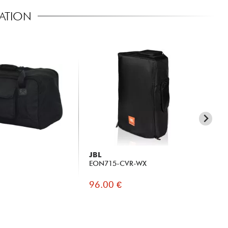
SATION
JBL
MA
EON715-CVR-WX
Th
96.00 €
92