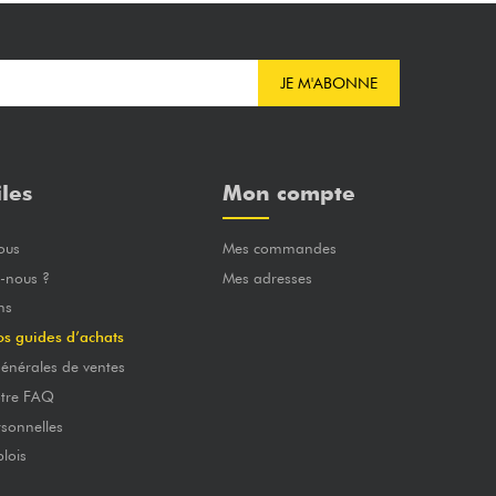
JE M'ABONNE
iles
Mon compte
ous
Mes commandes
-nous ?
Mes adresses
ns
os guides d’achats
énérales de ventes
otre FAQ
sonnelles
lois