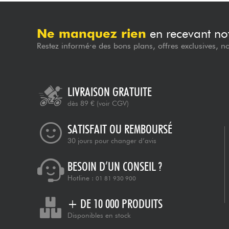
Ne manquez rien
en recevant not
Restez informé·e des bons plans, offres exclusives, n
LIVRAISON GRATUITE
dès 89 €
(voir CGV)
SATISFAIT OU REMBOURSÉ
30 jours pour changer d’avis
BESOIN D’UN CONSEIL ?
Hotline :
01 81 930 900
+ DE 10 000 PRODUITS
Disponibles en stock