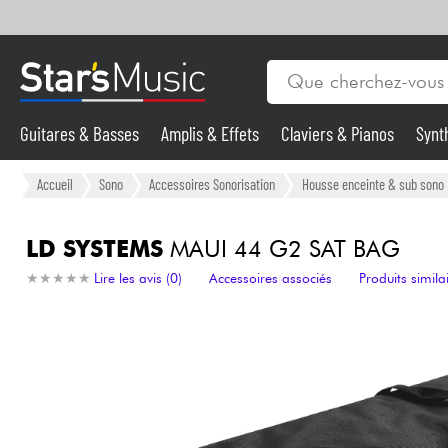
Guitares & Basses
Amplis & Effets
Claviers & Pianos
Synt
Vents
Guitares & Basses
Accueil
Sono
Accessoires Sonorisation
Housse enceinte & sub sono
Synthés & Sampleurs
LD SYSTEMS
MAUI 44 G2 SAT BAG
★
★
★
★
★
★
★
★
★
★
Lire les avis (0)
Accessoires associés
Produits simila
Micros & HF
Eclairage
Violons & Quatuor