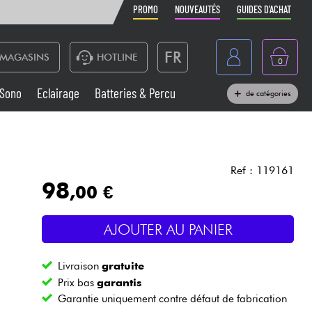
PROMO
NOUVEAUTÉS
GUIDES D'ACHAT
FR
MAGASINS
HOTLINE
0
Belgique
Sono
Eclairage
Batteries & Percu
de catégories
België
Claviers & Pianos
España
Casques
Deutschland
Ref : 119161
98
,00 €
Nederland
Sono
English
AJOUTER AU PANIER
Vents
Livraison
gratuite
Câbles & Access.
Prix bas
garantis
Garantie uniquement contre défaut de fabrication