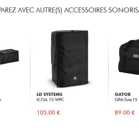
REZ AVEC AUTRE(S) ACCESSOIRES SONORI
LD SYSTEMS
GATOR
G
ICOA 15 WPC
GPA-Tote15
105.00 €
89.00 €