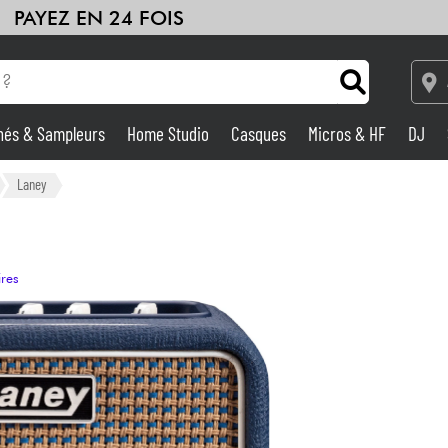
PAYEZ EN 24 FOIS
hés & Sampleurs
Home Studio
Casques
Micros & HF
DJ
Amplis & Effets
Laney
Home Studio
ires
DJ
Batteries & Percu
Eveil Musical