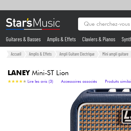
Guitares & Basses
Amplis & Effets
Claviers & Pianos
Synt
Vents
Guitares & Basses
Accueil
Amplis & Effets
Ampli Guitare Electrique
Mini ampli guitare
Synthés & Sampleurs
LANEY
Mini-ST Lion
★
★
★
★
★
★
★
★
★
★
Lire les avis (3)
Accessoires associés
Produits simila
Micros & HF
Eclairage
Violons & Quatuor