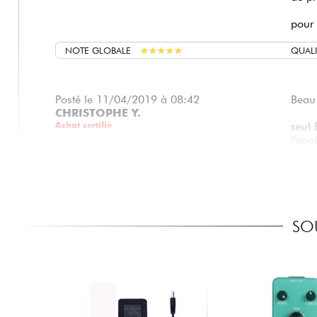
pour 
NOTE GLOBALE
★
★
★
★
★
★
★
★
★
★
QUALI
Posté le 11/04/2019 à 08:42
Beau 
CHRISTOPHE Y.
Achat certifié
seul 
l'app
supe
pour
Je re
SO
Livra
NOTE GLOBALE
★
★
★
★
★
★
★
★
★
★
QUALI