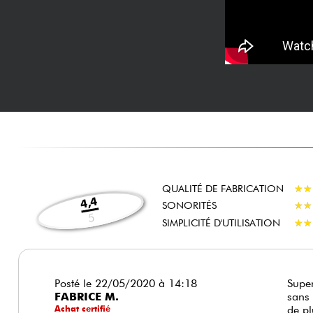
QUALITÉ DE FABRICATION
★
★
★
★
4,4
SONORITÉS
★
★
★
★
5
SIMPLICITÉ D'UTILISATION
★
★
★
★
Posté le 22/05/2020 à 14:18
Super
FABRICE M.
sans 
Achat certifié
de pl