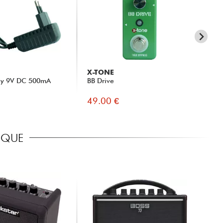
X-TONE
PR
ly 9V DC 500mA
BB Drive
Pr
49.00 €
49
RIQUE