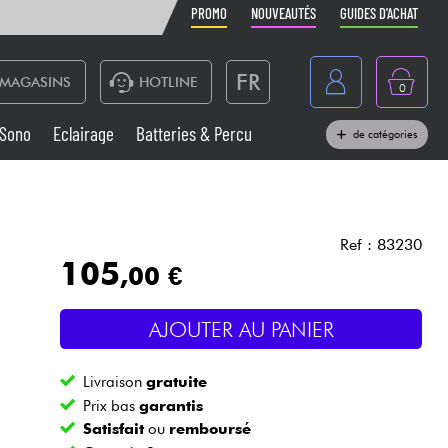
PROMO
NOUVEAUTÉS
GUIDES D'ACHAT
FR
MAGASINS
HOTLINE
0
Belgique
Sono
Eclairage
Batteries & Percu
de catégories
België
Claviers & Pianos
España
Casques
Deutschland
Ref : 83230
105
,00 €
Nederland
Sono
English
AJOUTER AU PANIER
Vents
Livraison
gratuite
Câbles & Access.
Prix bas
garantis
Satisfait
ou
remboursé