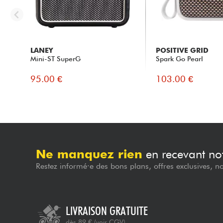
LANEY
POSITIVE GRID
Mini-ST SuperG
Spark Go Pearl
95.00 €
103.00 €
Ne manquez rien
en recevant not
Restez informé·e des bons plans, offres exclusives, n
LIVRAISON GRATUITE
dès 89 €
(voir CGV)