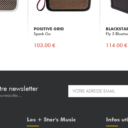
POSITIVE GRID
BLACKSTA
Spark Go
Fly 3 Bluet
103.00 €
114.00 €
re newsletter
ouveautés...
Les + Star's Music
Infos ut