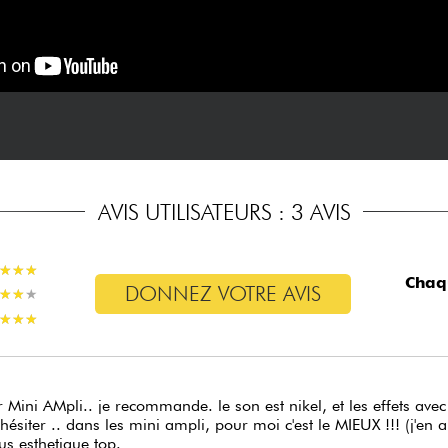
AVIS UTILISATEURS : 3 AVIS
★
★
★
★
★
★
Chaq
DONNEZ VOTRE AVIS
★
★
★
★
★
★
★
★
★
★
★
★
 Mini AMpli.. je recommande. le son est nikel, et les effets avec
hésiter .. dans les mini ampli, pour moi c'est le MIEUX !!! (j'en a
us esthetique top.