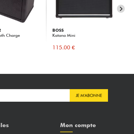
R
BOSS
CA
ooth Charge
Katana Mini
CA
Am
115.00 €
99
JE M'ABONNE
iles
Mon compte