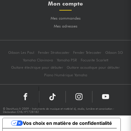
Mon compte
Mes commandes
Mes adresses
Gibson Les Paul
Fender Stratocaster
Fender Telecaster
Gibson SG
Yamaha Clavinova
Yamaha PSR
Focusrite Scarlett
Guitare électrique pour débuter
Guitare acoustique pour débuter
Piano Numérique Yamaha
© StarsMusic.fr 2009 - Instruments de musique et matériel dj, studio, lumière et sonorisation -
Déclaration CNIL N°1728182
Vos choix en matière de confidentialité