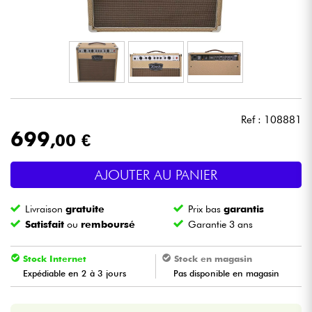
Casques
Micros & HF
DJ
Ref : 108881
Sono
699
,00 €
Eclairage
AJOUTER AU PANIER
Batteries & Percu
Livraison
gratuite
Prix bas
garantis
Satisfait
ou
remboursé
Garantie 3 ans
Vents
Stock Internet
Stock en magasin
Violons & Quatuor
Expédiable en 2 à 3 jours
Pas disponible en magasin
Eveil Musical