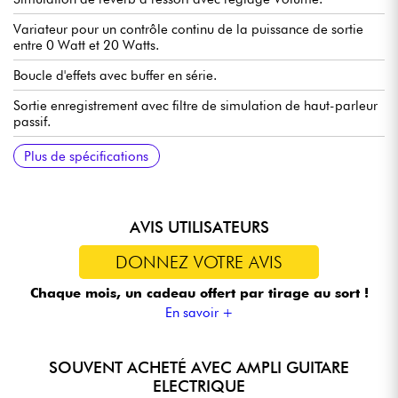
Variateur pour un contrôle continu de la puissance de sortie
entre 0 Watt et 20 Watts.
Boucle d'effets avec buffer en série.
Sortie enregistrement avec filtre de simulation de haut-parleur
passif.
Sélecteur Speaker on/off pour s'enregistrer en silence.
Prise jack pour haut-parleur.
Haut-parleur : 1 Jensen Falcon C10-40 de 10 pouces.
Pédalier 2 canaux disponible en supplément.
Dimensions : 45 x 42 x 23,5 cm.
Poids : 12 kg.
Plus de spécifications
AVIS UTILISATEURS
DONNEZ VOTRE AVIS
Chaque mois, un cadeau offert
par tirage au sort !
En savoir +
SOUVENT ACHETÉ AVEC AMPLI GUITARE
ELECTRIQUE