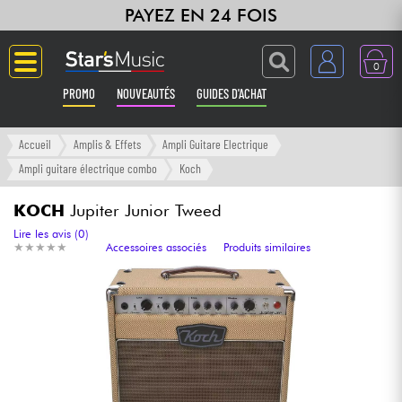
PAYEZ EN 24 FOIS
0
PROMO
NOUVEAUTÉS
GUIDES D'ACHAT
Langue
Accueil
Amplis & Effets
Ampli Guitare Electrique
Ampli guitare électrique combo
Koch
Guitares & Basses
KOCH
Jupiter Junior Tweed
Amplis & Effets
Lire les avis (0)
★
★
★
★
★
★
★
★
★
★
Accessoires associés
Produits similaires
Claviers & Pianos
Synthés & Sampleurs
Home Studio