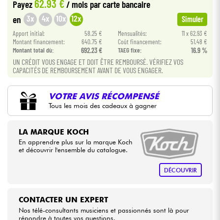
62.93 €
Payez
/ mois
par carte bancaire
3x
4x
10x
12x
en
Simuler
Câbles & Access.
Apport initial:
58.25 €
Mensualités:
11 x 62.93 €
Montant financement:
640.75 €
Coût financement:
51.48 €
HiFi
Montant total dù:
692.23 €
TAEG fixe:
16.9 %
UN CRÉDIT VOUS ENGAGE ET DOIT ÊTRE REMBOURSÉ. VÉRIFIEZ VOS
CAPACITÉS DE REMBOURSEMENT AVANT DE VOUS ENGAGER.
Packs
VOTRE AVIS RÉCOMPENSÉ
Voir nos marques
Tous les mois des cadeaux à gagner
LA MARQUE KOCH
En apprendre plus sur la marque Koch
et découvrir l'ensemble du catalogue.
DÉCOUVRIR
CONTACTER UN EXPERT
Nos télé-consultants musiciens et passionnés sont là pour
répondre à toutes vos questions.