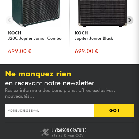
KOCH
KOCH
J20C Jupiter Junior Combo
Jupiter Junior Black
699.00 €
699.00 €
Ne manquez rien
en recevant notre newsletter
Restez informé·e des bons plans, offres exclusives,
nouveautés...
GO !
LIVRAISON GRATUITE
dès 89 €
(voir CGV)