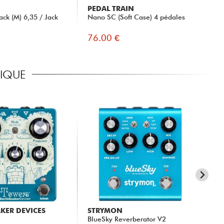
PEDAL TRAIN
ck (M) 6,35 / Jack
Nano SC (Soft Case) 4 pédales
76.00 €
RIQUE
KER DEVICES
STRYMON
BO
BlueSky Reverberator V2
DM