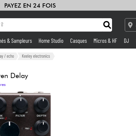
PAYEZ EN 24 FOIS
hés & Sampleurs
Home Studio
Casques
Micros & HF
DJ
Amplis & Effets
ay / echo
Keeley electronics
Home Studio
en Delay
ires
DJ
Batteries & Percu
Eveil Musical