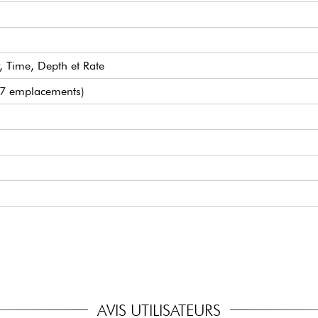
r, Time, Depth et Rate
27 emplacements)
ne
non fourni
AVIS UTILISATEURS