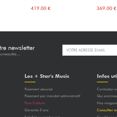
419.00 €
369.00 €
re newsletter
ouveautés...
Les + Star's Music
Infos ut
Paiement sécurisé
Contactez-n
Paiement par mandat administratif
Qui sommes
Pass Culture
Nos magasi
Garantie 3 ans
Consulter n
Satisfait ou remboursé
Conditions g