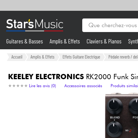
Guitares & Basses
Amplis & Effets
Claviers & Pianos
Synt
Vents
Guitares & Basses
Accueil
Amplis & Effets
Effets Guitare Electrique
Pédale reverb / del
Synthés & Sampleurs
KEELEY ELECTRONICS
RK2000 Funk Sir
★
★
★
★
★
★
★
★
★
★
Lire les avis (0)
Accessoires associés
Produits simila
Micros & HF
Eclairage
Violons & Quatuor