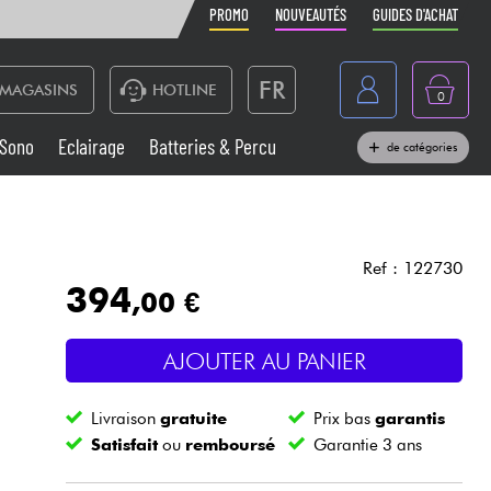
PROMO
NOUVEAUTÉS
GUIDES D'ACHAT
FR
MAGASINS
HOTLINE
0
Belgique
Sono
Eclairage
Batteries & Percu
de catégories
België
Claviers & Pianos
España
Casques
Deutschland
Ref : 122730
394
,00 €
Nederland
Sono
English
AJOUTER AU PANIER
Vents
Livraison
gratuite
Prix bas
garantis
Câbles & Access.
Satisfait
ou
remboursé
Garantie 3 ans