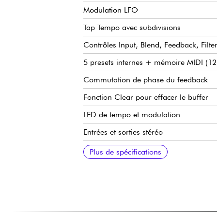
Modulation LFO
Tap Tempo avec subdivisions
Contrôles Input, Blend, Feedback, Filte
5 presets internes + mémoire MIDI (1
Commutation de phase du feedback
Fonction Clear pour effacer le buffer
LED de tempo et modulation
Entrées et sorties stéréo
Entrée Remote pour commutation exter
Entrée expression / MIDI
Boîtier métal
Dimensions : 124.5 x 99 x 66 mm
Poids : 450 g
Alimentation 9V -18V sur bloc secteur 
Plus de spécifications