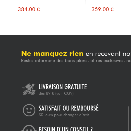
384.00 €
359.00 €
Ne manquez rien
en recevant not
Restez informé·e des bons plans, offres exclusives, n
LIVRAISON GRATUITE
dès 89 €
(voir CGV)
SATISFAIT OU REMBOURSÉ
30 jours pour changer d’avis
BESOIN D’UN CONSEIL ?