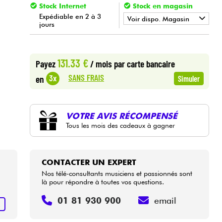
Stock Internet
Stock en magasin
Expédiable en 2 à 3
Voir dispo. Magasin
jours
•
LA PÉDALE BY
Star
'
S
Music
131.33 €
Payez
/ mois
par carte bancaire
SANS FRAIS
3x
en
Simuler
VOTRE AVIS RÉCOMPENSÉ
Tous les mois des cadeaux à gagner
CONTACTER UN EXPERT
Nos télé-consultants musiciens et passionnés sont
là pour répondre à toutes vos questions.
01 81 930 900
email
R