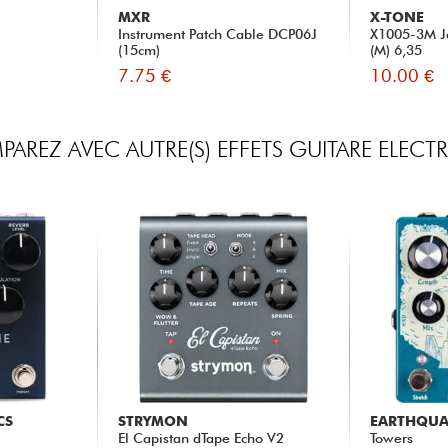
MXR
X-TONE
Instrument Patch Cable DCP06J
X1005-3M Ja
(15cm)
(M) 6,35
7.75 €
10.00 €
AREZ AVEC AUTRE(S) EFFETS GUITARE ELECT
CS
STRYMON
EARTHQUA
El Capistan dTape Echo V2
Towers