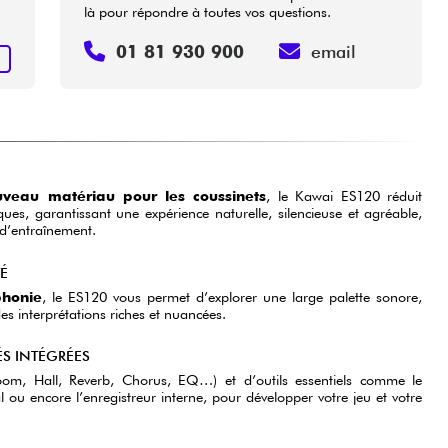
là pour répondre à toutes vos questions.
01 81 930 900
email
+
uveau matériau pour les coussinets
, le Kawai ES120 réduit
ques, garantissant une expérience naturelle, silencieuse et agréable,
d’entraînement.
TÉ
phonie
, le ES120 vous permet d’explorer une large palette sonore,
s interprétations riches et nuancées.
ÉS INTÉGRÉES
(Room, Hall, Reverb, Chorus, EQ…) et d’outils essentiels comme le
ou encore l’enregistreur interne, pour développer votre jeu et votre