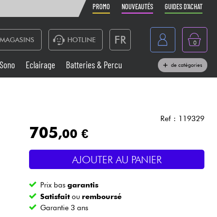
PROMO
NOUVEAUTÉS
GUIDES D'ACHAT
FR
MAGASINS
HOTLINE
0
Belgique
Sono
Eclairage
Batteries & Percu
de catégories
België
Claviers & Pianos
España
Casques
Deutschland
Ref : 119329
705
,00 €
Nederland
Sono
English
AJOUTER AU PANIER
Vents
Prix bas
garantis
Câbles & Access.
Satisfait
ou
remboursé
Garantie 3 ans