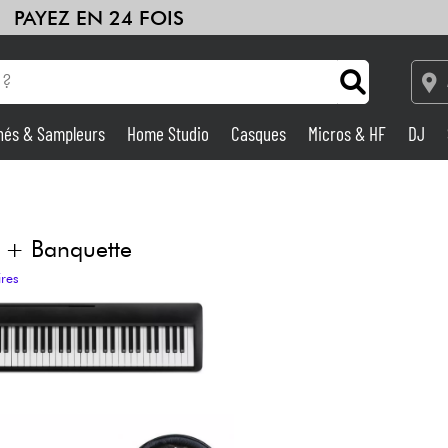
PAYEZ EN 24 FOIS
hés & Sampleurs
Home Studio
Casques
Micros & HF
DJ
Amplis & Effets
Home Studio
 + Banquette
ires
DJ
Batteries & Percu
Eveil Musical