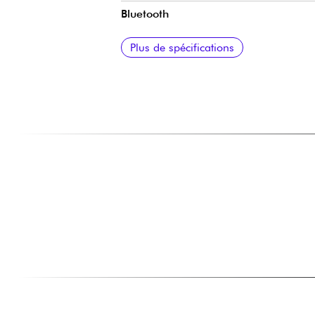
Bluetooth
Système de haut-parleurs
Dimensions
Poids
Couleur
Plus de spécifications