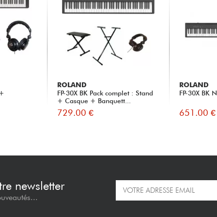
ROLAND
ROLAND
 +
FP-30X BK Pack complet : Stand
FP-30X BK N
+ Casque + Banquett...
729.00 €
651.00 €
re newsletter
ouveautés...