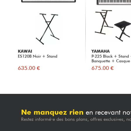
KAWAI
YAMAHA
ES120B Noir + Stand
P-225 Black + Stand
Banquette + Casque
635.00 €
675.00 €
Ne manquez rien
en recevant not
Restez informé·e des bons plans, offres exclusives, n