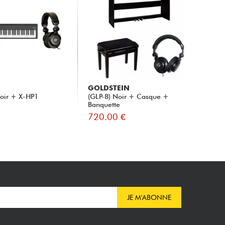
GOLDSTEIN
oir + X-HP1
(GLP-8) Noir + Casque +
Banquette
720.00 €
JE M'ABONNE