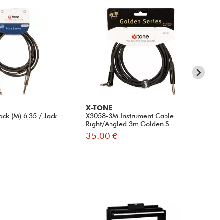
X-TONE
SH
ck (M) 6,35 / Jack
X3058-3M Instrument Cable
SM
Right/Angled 3m Golden S...
35.00 €
11