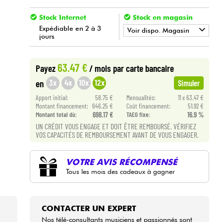
Stock Internet
Stock en magasin
Expédiable en 2 à 3
Voir dispo. Magasin
jours
•
Star
'
S
Music
LILLE
63.47 €
Payez
/ mois
par carte bancaire
•
Star
'
S
Music
PARIS
3x
4x
10x
12x
en
Simuler
•
Star
'
S
Music
TOULOUSE
Apport initial:
58.75 €
Mensualités:
11 x 63.47 €
Montant financement:
646.25 €
Coût financement:
51.92 €
Montant total dù:
698.17 €
TAEG fixe:
16.9 %
UN CRÉDIT VOUS ENGAGE ET DOIT ÊTRE REMBOURSÉ. VÉRIFIEZ
VOS CAPACITÉS DE REMBOURSEMENT AVANT DE VOUS ENGAGER.
VOTRE AVIS RÉCOMPENSÉ
Tous les mois des cadeaux à gagner
CONTACTER UN EXPERT
Nos télé-consultants musiciens et passionnés sont