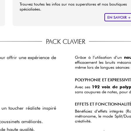
Trouvez toutes les infos sur nos superstores et nos boutiques
spécialisées.
EN SAVOIR 
PACK CLAVIER
r offrir une expérience de
Grâce à l’utilisation d’un
no
efficacement les bruits mécani
même lors de longues séances 
POLYPHONIE ET EXPRESSIVI
Avec ses
192 voix de poly
sans coupures de notes, pour de
EFFETS ET FONCTIONNALIT
 toucher réaliste inspiré
Bénéficiez d’effets intégrés 
métronome, le mode Split/Dual 
créativité.
oussinets améliorés.
de haute qualité.