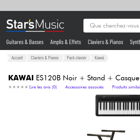
Guitares & Basses
Amplis & Effets
Claviers & Pianos
Synt
Vents
Guitares & Basses
Accueil
Claviers & Pianos
Pack clavier
Kawai
Synthés & Sampleurs
KAWAI
ES120B Noir + Stand + Casque
★
★
★
★
★
★
★
★
★
★
Lire les avis (0)
Accessoires associés
Produits simila
Micros & HF
Eclairage
Violons & Quatuor