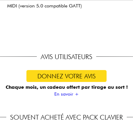
MIDI (version 5.0 compatible GATT)
2 x 10 Watt
1305 x 280 x 120 mm
12 kg
Noir
AVIS UTILISATEURS
DONNEZ VOTRE AVIS
Chaque mois, un cadeau offert
par tirage au sort !
En savoir +
SOUVENT ACHETÉ AVEC PACK CLAVIER