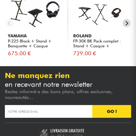
YAMAHA
ROLAND
P-225 Black + Stand +
FP-30X BK Pack complet :
Banquette + Casque
Stand + Casque +
Banquett...
675.00 €
729.00 €
Ne manquez rien
en recevant notre newsletter
Restez informé·e des bons plans, offres exclusives,
nouveautés...
GO !
LIVRAISON GRATUITE
dès 89 €
(voir CGV)