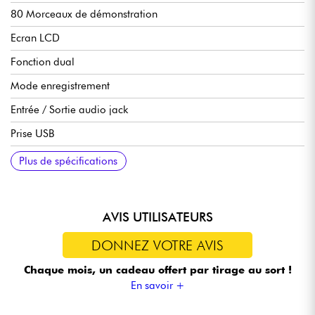
80 Morceaux de démonstration
Ecran LCD
Fonction dual
Mode enregistrement
Entrée / Sortie audio jack
Prise USB
Mode Transpose
Equaliseur
Réglage la Vélocité numérique 5 niveaux
Connection Bluetooth
Dimensions : 140 x 80 x 40 cm
Plus de spécifications
AVIS UTILISATEURS
DONNEZ VOTRE AVIS
Chaque mois, un cadeau offert
par tirage au sort !
En savoir +