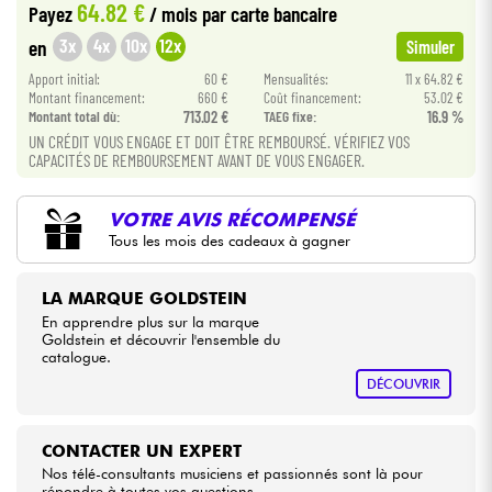
64.82 €
Payez
/ mois
par carte bancaire
•
Star
'
S
Music
BRUGES
3x
4x
10x
12x
en
Simuler
Câbles & Access.
•
Apport initial:
60 €
Mensualités:
11 x 64.82 €
Star
'
S
Music
LILLE
Montant financement:
660 €
Coût financement:
53.02 €
HiFi
Montant total dù:
713.02 €
TAEG fixe:
16.9 %
•
Star
'
S
Music
LYON
UN CRÉDIT VOUS ENGAGE ET DOIT ÊTRE REMBOURSÉ. VÉRIFIEZ VOS
CAPACITÉS DE REMBOURSEMENT AVANT DE VOUS ENGAGER.
Packs
•
Star
'
S
Music
PARIS
VOTRE AVIS RÉCOMPENSÉ
Voir nos marques
•
Star
'
S
Music
TOULOUSE
Tous les mois des cadeaux à gagner
LA MARQUE GOLDSTEIN
En apprendre plus sur la marque
Goldstein et découvrir l'ensemble du
catalogue.
DÉCOUVRIR
CONTACTER UN EXPERT
Nos télé-consultants musiciens et passionnés sont là pour
répondre à toutes vos questions.