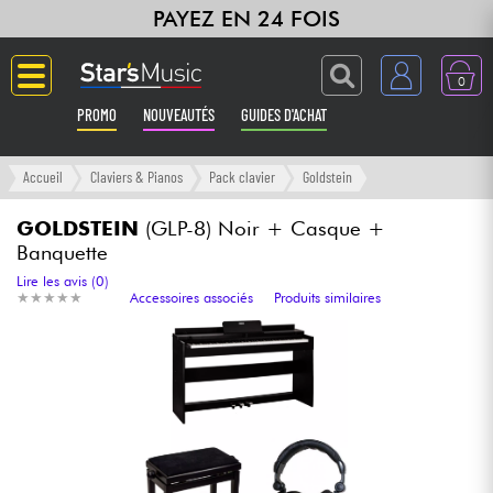
PAYEZ EN 24 FOIS
0
PROMO
NOUVEAUTÉS
GUIDES D'ACHAT
Langue
Accueil
Claviers & Pianos
Pack clavier
Goldstein
Guitares & Basses
GOLDSTEIN
(GLP-8) Noir + Casque +
Banquette
Amplis & Effets
Lire les avis (0)
★
★
★
★
★
★
★
★
★
★
Accessoires associés
Produits similaires
Claviers & Pianos
Synthés & Sampleurs
Home Studio