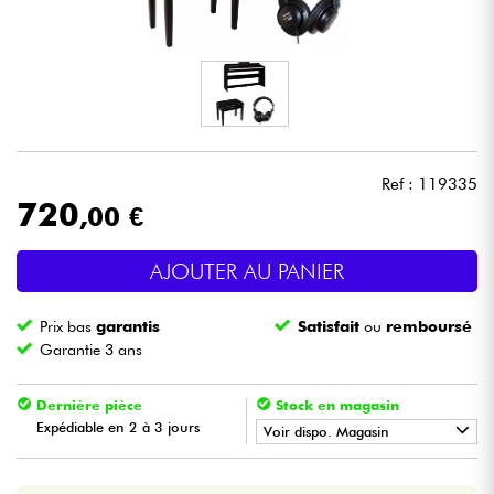
Casques
Micros & HF
DJ
Ref : 119335
Sono
720
,00 €
Eclairage
AJOUTER AU PANIER
Batteries & Percu
Prix bas
garantis
Satisfait
ou
remboursé
Garantie 3 ans
Vents
Dernière pièce
Stock en magasin
Expédiable en 2 à 3 jours
Violons & Quatuor
Voir dispo. Magasin
•
Star
'
S
Music
BORDEAUX
Eveil Musical