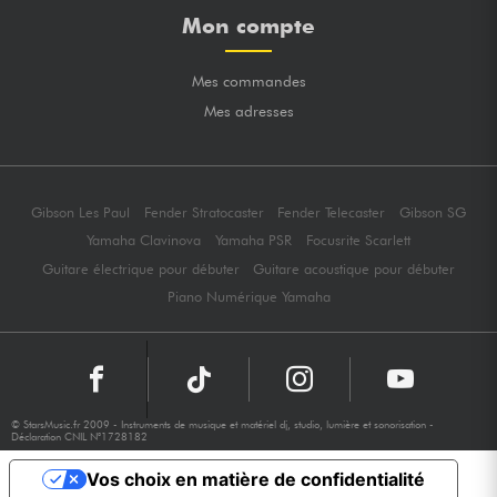
Mon compte
Mes commandes
Mes adresses
Gibson Les Paul
Fender Stratocaster
Fender Telecaster
Gibson SG
Yamaha Clavinova
Yamaha PSR
Focusrite Scarlett
Guitare électrique pour débuter
Guitare acoustique pour débuter
Piano Numérique Yamaha
© StarsMusic.fr 2009 - Instruments de musique et matériel dj, studio, lumière et sonorisation -
Déclaration CNIL N°1728182
Vos choix en matière de confidentialité