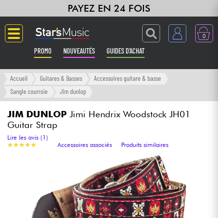
PAYEZ EN 24 FOIS
0
PROMO
NOUVEAUTÉS
GUIDES D'ACHAT
Langue
Accueil
Guitares & Basses
Accessoires guitare & basse
Sangle courroie
Jim dunlop
Guitares & Basses
JIM DUNLOP
Jimi Hendrix Woodstock JH01
Guitar Strap
Amplis & Effets
Lire les avis (1)
★
★
★
★
★
★
★
★
★
★
Accessoires associés
Produits similaires
Claviers & Pianos
Synthés & Sampleurs
Home Studio