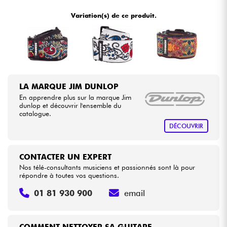
•
Star
'
S
Music
BORDEAUX
Variation(s) de ce produit.
•
Câbles & Access.
Star
'
S
Music
PARIS
HiFi
Packs
LA MARQUE JIM DUNLOP
En apprendre plus sur la marque Jim
Voir nos marques
dunlop et découvrir l'ensemble du
catalogue.
DÉCOUVRIR
CONTACTER UN EXPERT
Nos télé-consultants musiciens et passionnés sont là pour
répondre à toutes vos questions.
01 81 930 900
email
COMMENT NETTOYER SA GUITARE