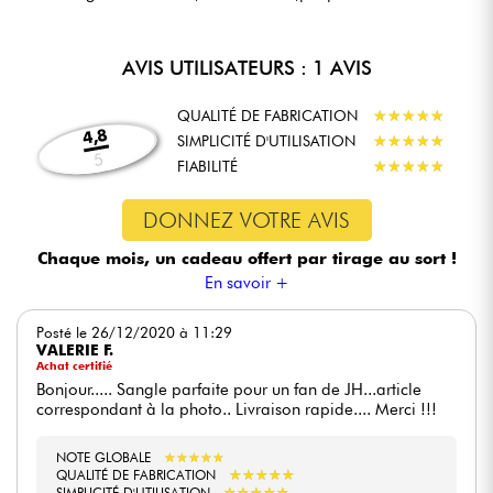
AVIS UTILISATEURS : 1 AVIS
QUALITÉ DE FABRICATION
★
★
★
★
★
★
★
★
★
★
4,8
SIMPLICITÉ D'UTILISATION
★
★
★
★
★
★
★
★
★
★
5
FIABILITÉ
★
★
★
★
★
★
★
★
★
★
DONNEZ VOTRE AVIS
Chaque mois, un cadeau offert
par tirage au sort !
En savoir +
Posté le 26/12/2020 à 11:29
VALERIE F.
Achat certifié
Bonjour..... Sangle parfaite pour un fan de JH...article
correspondant à la photo.. Livraison rapide.... Merci !!!
NOTE GLOBALE
★
★
★
★
★
★
★
★
★
★
★
★
★
★
★
★
★
★
★
★
QUALITÉ DE FABRICATION
★
★
★
★
★
★
★
★
★
★
SIMPLICITÉ D'UTILISATION