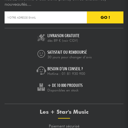
nouveautés...
GO !
LIVRAISON GRATUITE
dès 89 €
(voir CGV)
SATISFAIT OU REMBOURSÉ
30 jours pour changer d’avis
BESOIN D’UN CONSEIL ?
Hotline :
01 81 930 900
+ DE 10 000 PRODUITS
Disponibles en stock
Les + Star's Music
Paiement sécurisé