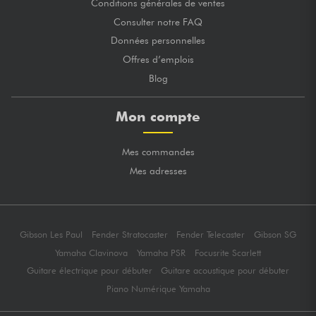
Conditions générales de ventes
Consulter notre FAQ
Données personnelles
Offres d’emplois
Blog
Mon compte
Mes commandes
Mes adresses
Gibson Les Paul
Fender Stratocaster
Fender Telecaster
Gibson SG
Yamaha Clavinova
Yamaha PSR
Focusrite Scarlett
Guitare électrique pour débuter
Guitare acoustique pour débuter
Piano Numérique Yamaha