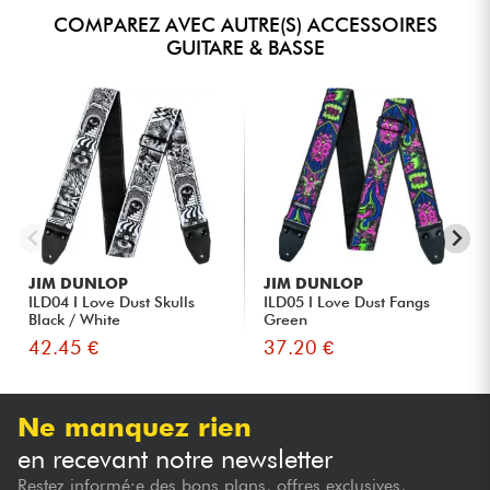
COMPAREZ AVEC AUTRE(S) ACCESSOIRES
GUITARE & BASSE
JIM DUNLOP
JIM DUNLOP
ILD04 I Love Dust Skulls
ILD05 I Love Dust Fangs
Black / White
Green
42.45 €
37.20 €
Ne manquez rien
en recevant notre newsletter
Restez informé·e des bons plans, offres exclusives,