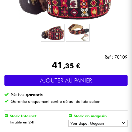
Casques
Micros & HF
DJ
Sono
Ref : 70109
41
,35 €
Eclairage
AJOUTER AU PANIER
Batteries & Percu
Prix bas
garantis
Vents
Garantie uniquement contre défaut de fabrication
Violons & Quatuor
Stock Internet
Stock en magasin
livrable en 24h
Voir dispo. Magasin
Eveil Musical