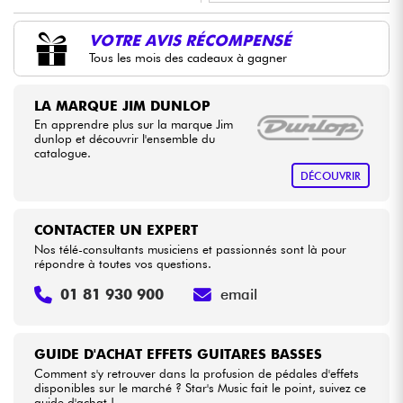
•
LA PÉDALE BY
Star
'
S
Music
VOTRE AVIS RÉCOMPENSÉ
Câbles & Access.
Tous les mois des cadeaux à gagner
HiFi
LA MARQUE JIM DUNLOP
En apprendre plus sur la marque Jim
Packs
dunlop et découvrir l'ensemble du
catalogue.
DÉCOUVRIR
Voir nos marques
CONTACTER UN EXPERT
Nos télé-consultants musiciens et passionnés sont là pour
répondre à toutes vos questions.
01 81 930 900
email
GUIDE D'ACHAT EFFETS GUITARES BASSES
Comment s'y retrouver dans la profusion de pédales d'effets
disponibles sur le marché ? Star's Music fait le point, suivez ce
guide d'achat !