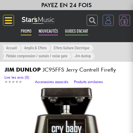
PAYEZ EN 24 FOIS
0
PROMO
NOUVEAUTÉS
GUIDES D'ACHAT
Langue
Accueil
Amplis & Effets
Effets Guitare Electrique
Pédale compression / sustain / noise gate
Jim dunlop
Guitares & Basses
JIM DUNLOP
JC95FFS Jerry Cantrell Firefly
Amplis & Effets
Lire les avis (0)
★
★
★
★
★
★
★
★
★
★
Accessoires associés
Produits similaires
Claviers & Pianos
Synthés & Sampleurs
Home Studio