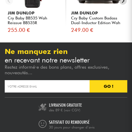
JIM DUNLOP
JIM DUNLOP
Cry Baby BB535 Wah
Cry Baby Custom Badass
Reissue BB535R
Dual-Inductor Edition Wah
G...
255.00 €
249.00 €
Ne manquez rien
en recevant notre newsletter
Restez informé·e des bons plans, offres exclusives,
nouveautés...
GO !
LIVRAISON GRATUITE
dès 89 €
(voir CGV)
SATISFAIT OU REMBOURSÉ
30 jours pour changer d’avis