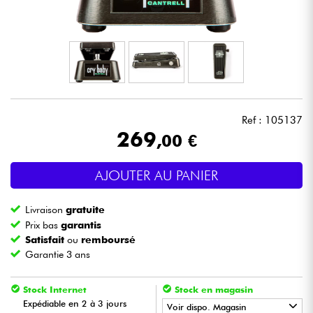
Casques
Micros & HF
DJ
Ref : 105137
Sono
269
,00 €
Eclairage
AJOUTER AU PANIER
Batteries & Percu
Livraison
gratuite
Prix bas
garantis
Vents
Satisfait
ou
remboursé
Garantie 3 ans
Violons & Quatuor
Stock Internet
Stock en magasin
Expédiable en 2 à 3 jours
Voir dispo. Magasin
Eveil Musical