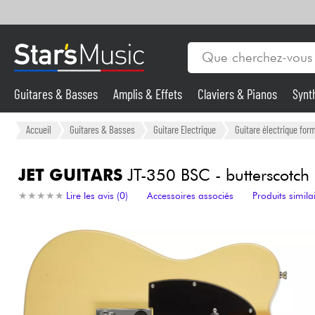
Guitares & Basses
Amplis & Effets
Claviers & Pianos
Synt
Vents
Guitares & Basses
Accueil
Guitares & Basses
Guitare Electrique
Guitare électrique form
Synthés & Sampleurs
JET GUITARS
JT-350 BSC - butterscotch
★
★
★
★
★
★
★
★
★
★
Lire les avis (0)
Accessoires associés
Produits simila
Micros & HF
Eclairage
Violons & Quatuor