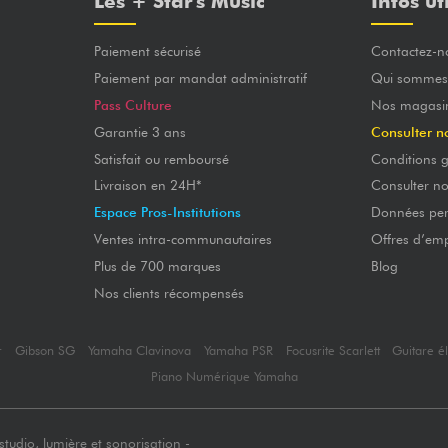
Les + Star's Music
Infos ut
Paiement sécurisé
Contactez-n
Paiement par mandat administratif
Qui sommes
Pass Culture
Nos magasi
Garantie 3 ans
Consulter n
Satisfait ou remboursé
Conditions g
Livraison en 24H*
Consulter n
Espace Pros-Institutions
Données per
Ventes intra-communautaires
Offres d’emp
Plus de 700 marques
Blog
Nos clients récompensés
r
Gibson SG
Yamaha Clavinova
Yamaha PSR
Focusrite Scarlett
Guitare é
Piano Numérique Yamaha
tudio, lumière et sonorisation -