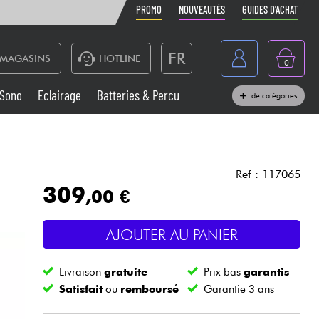
PROMO
NOUVEAUTÉS
GUIDES D'ACHAT
FR
MAGASINS
HOTLINE
0
Belgique
Sono
Eclairage
Batteries & Percu
de catégories
België
Claviers & Pianos
España
Casques
Deutschland
Ref : 117065
309
,00 €
Nederland
Sono
English
AJOUTER AU PANIER
Vents
Livraison
gratuite
Prix bas
garantis
Câbles & Access.
Satisfait
ou
remboursé
Garantie 3 ans