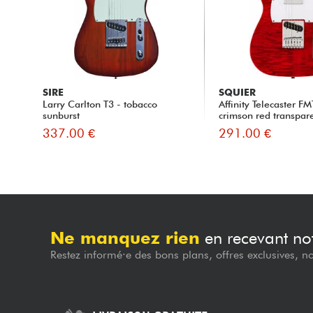
SIRE
SQUIER
Larry Carlton T3 - tobacco
Affinity Telecaster F
sunburst
crimson red transpare
337.00 €
291.00 €
Ne manquez rien
en recevant not
Restez informé·e des bons plans, offres exclusives, n