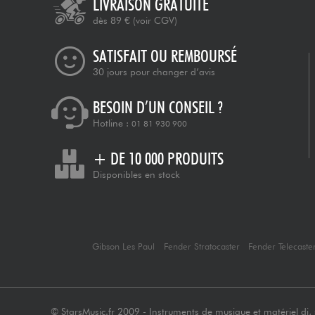
LIVRAISON GRATUITE
dès 89 €
(voir CGV)
SATISFAIT OU REMBOURSÉ
30 jours pour changer d’avis
BESOIN D’UN CONSEIL ?
Hotline :
01 81 930 900
+ DE 10 000 PRODUITS
Disponibles en stock
Gibson Les Paul
Fender Stratocaster
Fender Telecaste
© StarsMusic.fr 2009 - Instruments de musique et matériel dj, s