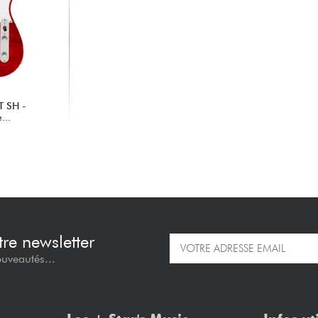
MT SH -
...
re newsletter
ouveautés...