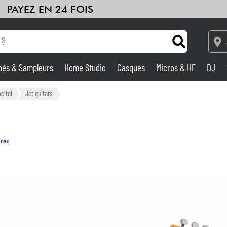
PAYEZ EN 24 FOIS
hés & Sampleurs
Home Studio
Casques
Micros & HF
DJ
Amplis & Effets
e tel
Jet guitars
Home Studio
ires
DJ
Batteries & Percu
Eveil Musical