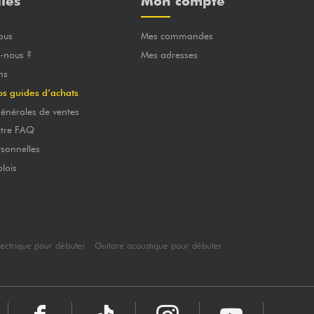
iles
Mon compte
ous
Mes commandes
-nous ?
Mes adresses
ns
os guides d’achats
énérales de ventes
otre FAQ
sonnelles
lois
lectrique pour débuter
Guitare acoustique pour débuter