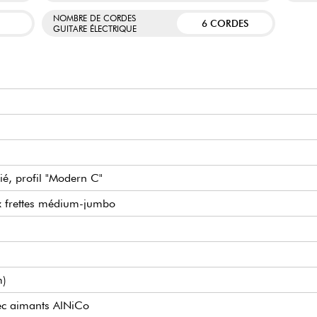
NOMBRE DE CORDES
6 CORDES
GUITARE ÉLECTRIQUE
ié, profil "Modern C"
2x frettes médium-jumbo
m)
ec aimants AlNiCo