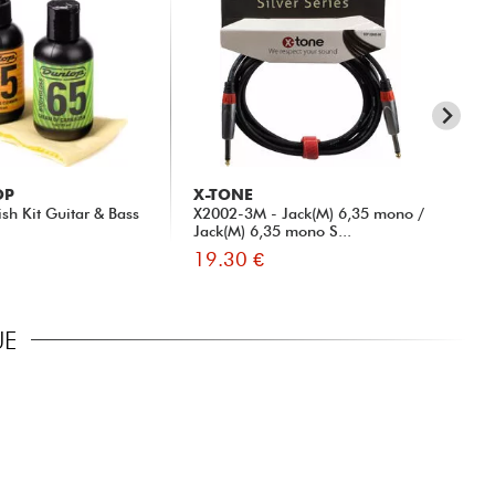
OP
X-TONE
FE
sh Kit Guitar & Bass
X2002-3M - Jack(M) 6,35 mono /
CÂ
Jack(M) 6,35 mono S...
19.30 €
15
UE