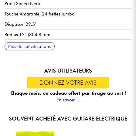
Profil Speed Neck
Touche Amarante, 24 frettes jumbo
Diapason 22.5"
Radius 12” (304.8 mm)
Largeur manche 1e frette : 1.625" (41.3 mm)
Micro(s) : 2x double bobinage Jackson High Output
Contrôles : Master Volume, Master Tone 3 positions
Chevalet Jackson HT6 6-String Hardtail (cordes traversantes)
Mécaniques Jackson bain d'huile
Couleur(s) Neon Green, Satin Black, Snow White & Ferrari Red
Tirants de cordes recommandés : 9.46
Plus de spécifications
Humbucking
AVIS UTILISATEURS
DONNEZ VOTRE AVIS
Chaque mois, un cadeau offert
par tirage au sort !
En savoir +
SOUVENT ACHETÉ AVEC GUITARE ELECTRIQUE