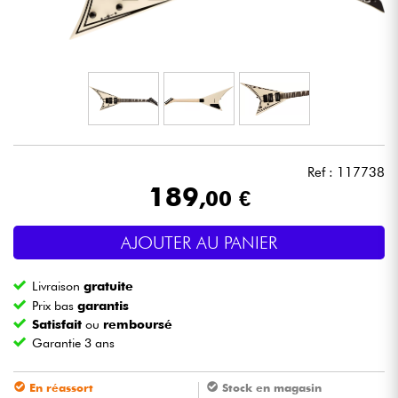
Casques
Micros & HF
DJ
Sono
Ref : 117738
189
,00 €
Eclairage
AJOUTER AU PANIER
Batteries & Percu
Livraison
gratuite
Vents
Prix bas
garantis
Satisfait
ou
remboursé
Garantie 3 ans
Violons & Quatuor
En réassort
Stock en magasin
Eveil Musical