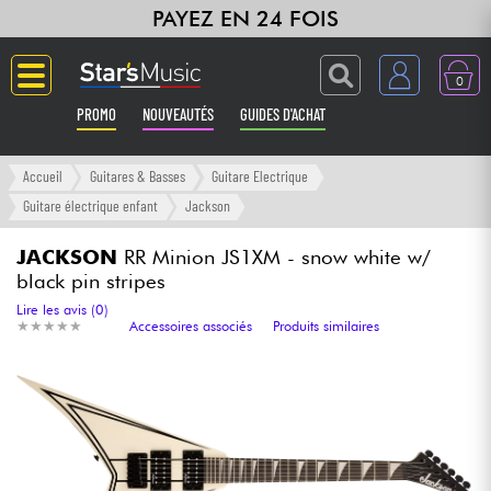
PAYEZ EN 24 FOIS
0
PROMO
NOUVEAUTÉS
GUIDES D'ACHAT
Langue
Accueil
Guitares & Basses
Guitare Electrique
Guitare électrique enfant
Jackson
Guitares & Basses
JACKSON
RR Minion JS1XM - snow white w/
black pin stripes
Amplis & Effets
Lire les avis (0)
★
★
★
★
★
★
★
★
★
★
Accessoires associés
Produits similaires
Claviers & Pianos
Synthés & Sampleurs
Home Studio