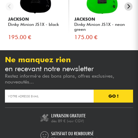
JACKSON
JACKSON
Dinky Minion JS1X - black
Dinky Minion JS1X - neon
green
195.00 €
175.00 €
Ne manquez rien
en recevant notre newsletter
Restez informé·e des bons plans, offres exclusives,
nouveautés...
GO !
LIVRAISON GRATUITE
dès 89 €
(voir CGV)
SATISFAIT OU REMBOURSÉ