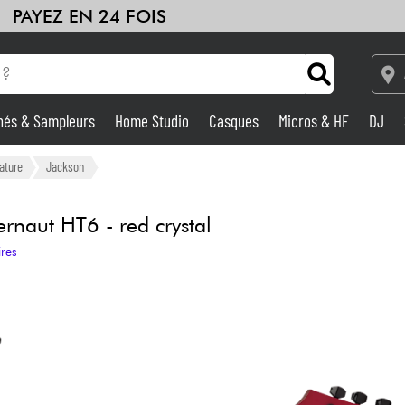
PAYEZ EN 24 FOIS
hés & Sampleurs
Home Studio
Casques
Micros & HF
DJ
Amplis & Effets
ature
Jackson
Home Studio
naut HT6 - red crystal
ires
DJ
Batteries & Percu
Eveil Musical