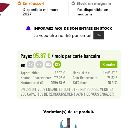
En réassort
Stock en magasin
Disponible mi-mars
Pas disponible en
2027
magasin
INFORMEZ MOI DE SON ENTREE EN STOCK
Je veux être notifié par email
Go
95.87 €
Payez
/ mois
par carte bancaire
3x
4x
10x
12x
en
Simuler
Apport initial:
88.75 €
Mensualités:
11 x 95.87 €
Montant financement:
976.25 €
Coût financement:
78.32 €
Montant total dù:
1054.57 €
TAEG fixe:
16.9 %
UN CRÉDIT VOUS ENGAGE ET DOIT ÊTRE REMBOURSÉ. VÉRIFIEZ
VOS CAPACITÉS DE REMBOURSEMENT AVANT DE VOUS ENGAGER.
Variation(s) de ce produit.