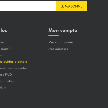
JE M'ABONNE
iles
Mon compte
ous
Mes commandes
-nous ?
Mes adresses
ns
os guides d’achats
énérales de ventes
otre FAQ
sonnelles
lois