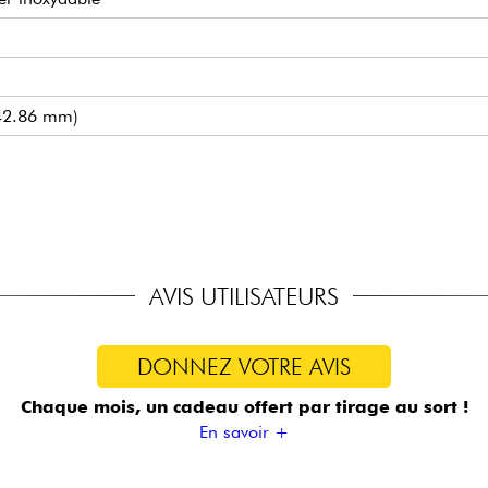
(42.86 mm)
covered MM1
ough-Body Hardtail
ocking (bain d'huile et blocage)
2106) incluse
AVIS UTILISATEURS
DONNEZ VOTRE AVIS
Chaque mois, un cadeau offert
par tirage au sort !
En savoir +