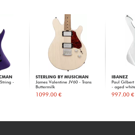
ICMAN
STERLING BY MUSICMAN
IBANEZ
String -
James Valentine JV60 - Trans
Paul Gilbe
Buttermilk
- aged whit
1099.00 €
997.00 €