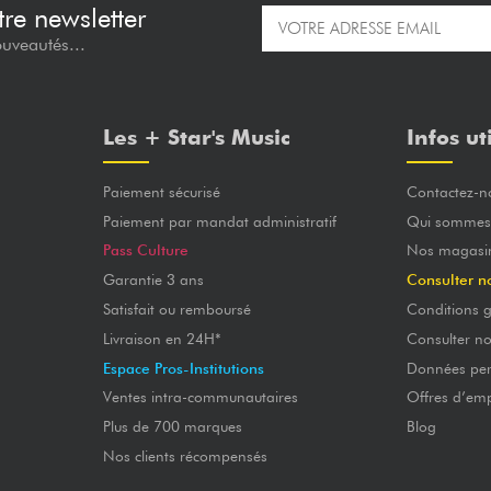
re newsletter
ouveautés...
Les + Star's Music
Infos ut
Paiement sécurisé
Contactez-n
Paiement par mandat administratif
Qui sommes
Pass Culture
Nos magasi
Garantie 3 ans
Consulter n
Satisfait ou remboursé
Conditions g
Livraison en 24H*
Consulter n
Espace Pros-Institutions
Données per
Ventes intra-communautaires
Offres d’emp
Plus de 700 marques
Blog
Nos clients récompensés