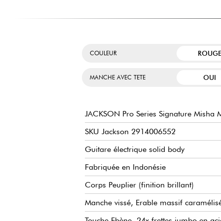
ROUG
COULEUR
OUI
MANCHE AVEC TETE
JACKSON Pro Series Signature Misha 
SKU Jackson 2914006552
Guitare électrique solid body
Fabriquée en Indonésie
Corps Peuplier (finition brillant)
Manche vissé, Erable massif caramélisé, 
Touche Ebène, 24x frettes jumbo en aci