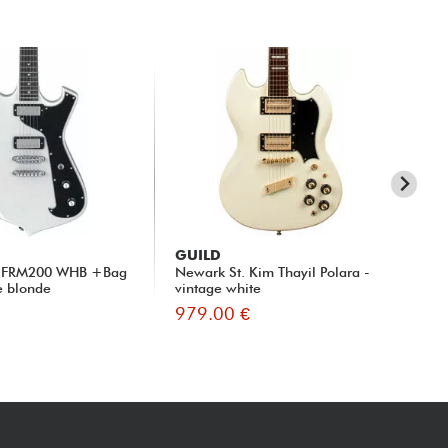
GUILD
ST
rt FRM200 WHB +Bag
Newark St. Kim Thayil Polara -
Tos
e blonde
vintage white
Ste
979.00 €
10