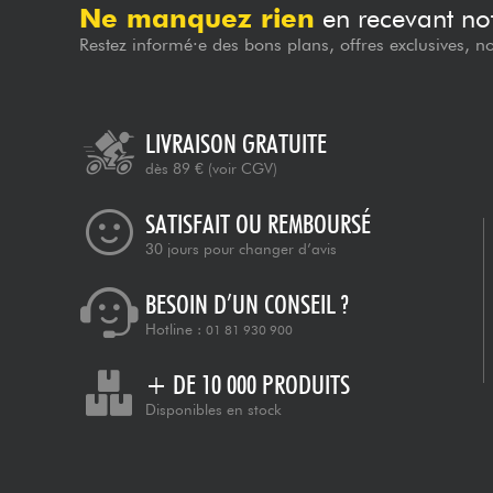
Ne manquez rien
en recevant not
Restez informé·e des bons plans, offres exclusives, n
LIVRAISON GRATUITE
dès 89 €
(voir CGV)
SATISFAIT OU REMBOURSÉ
30 jours pour changer d’avis
BESOIN D’UN CONSEIL ?
Hotline :
01 81 930 900
+ DE 10 000 PRODUITS
Disponibles en stock