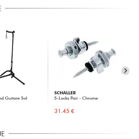
E
SCHALLER
ER
nd Guitare Sol
S-Locks Pair - Chrome
Ele
46
31.45 €
5.
UE