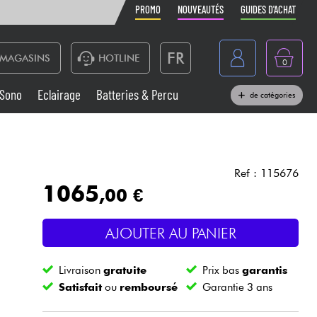
PROMO
NOUVEAUTÉS
GUIDES D'ACHAT
FR
MAGASINS
HOTLINE
0
Belgique
Sono
Eclairage
Batteries & Percu
de catégories
België
Claviers & Pianos
España
Casques
Deutschland
Ref : 115676
1065
,00 €
Nederland
Sono
English
AJOUTER AU PANIER
Vents
Livraison
gratuite
Prix bas
garantis
Câbles & Access.
Satisfait
ou
remboursé
Garantie 3 ans