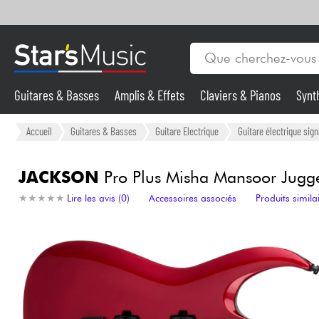
Guitares & Basses
Amplis & Effets
Claviers & Pianos
Synt
Vents
Guitares & Basses
Accueil
Guitares & Basses
Guitare Electrique
Guitare électrique sign
Synthés & Sampleurs
JACKSON
Pro Plus Misha Mansoor Jugger
★
★
★
★
★
★
★
★
★
★
Lire les avis (0)
Accessoires associés
Produits simila
Micros & HF
Eclairage
Violons & Quatuor