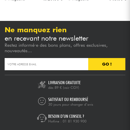
Ne manquez rien
en recevant notre newsletter
Restez informé·e des bons plans, offres exclusives,
nouveautés...
GO !
LIVRAISON GRATUITE
dès 89 €
(voir CGV)
SATISFAIT OU REMBOURSÉ
30 jours pour changer d’avis
BESOIN D’UN CONSEIL ?
Hotline :
01 81 930 900