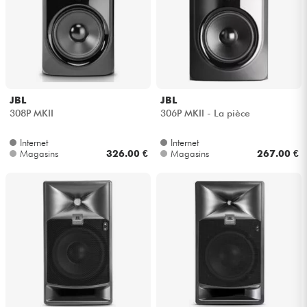
Câbles & Access.
HiFi
JBL
JBL
Packs
308P MKII
306P MKII - La pièce
Voir nos marques
Internet
Internet
Magasins
326.00 €
Magasins
267.00 €