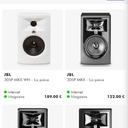
Casques
Micros & HF
DJ
Sono
Eclairage
JBL
JBL
305P MKII WH - La pièce
305P MKII - La pièce
Batteries & Percu
Internet
Internet
Vents
Magasins
189.00 €
Magasins
122.00 €
Violons & Quatuor
Eveil Musical