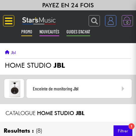
PAYEZ EN 24 FOIS
0
PROMO
NOUVEAUTÉS
GUIDES D'ACHAT
Langue
Jbl
Guitares & Basses
HOME STUDIO
JBL
Amplis & Effets
Enceinte de monitoring
Jbl
Claviers & Pianos
Synthés & Sampleurs
CATALOGUE
HOME STUDIO
JBL
Home Studio
1
Resultats :
(8)
Filtrer