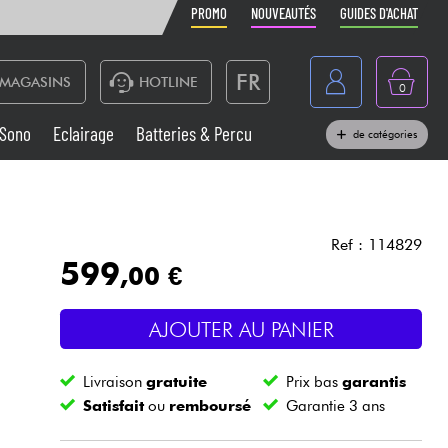
PROMO
NOUVEAUTÉS
GUIDES D'ACHAT
FR
MAGASINS
HOTLINE
0
Belgique
Sono
Eclairage
Batteries & Percu
de catégories
België
Claviers & Pianos
España
Casques
Deutschland
Ref : 114829
599
,00 €
Nederland
Sono
English
AJOUTER AU PANIER
Vents
Livraison
gratuite
Prix bas
garantis
Câbles & Access.
Satisfait
ou
remboursé
Garantie 3 ans