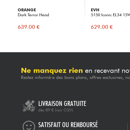
ORANGE
EVH
Dark Terror Head
5150 Iconic EL34 15
639.00 €
629.00 €
Ne manquez rien
en recevant not
Restez informé·e des bons plans, offres exclusives, n
LIVRAISON GRATUITE
dès 89 €
(voir CGV)
SATISFAIT OU REMBOURSÉ