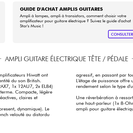
GUIDE D'ACHAT AMPLIS GUITARES
Ampli à lampes, ampli à transistors, comment choisir votre
amplificateur pour guitare électrique ? Suivez le guide d'achat
Star's Music !
CONSULTE
AMPLI GUITARE ÉLECTRIQUE TÊTE / PÉDALE
plificateurs Hiwatt ont
agressif, en passant par to
tité du son British.
L'étage de puissance offre 
2AX7, 1x 12AU7, 2x EL84)
rendement selon le type d'ut
u terme. Compacte, légère
actives, claires et
Une réverbération à ressor
une haut-parleur (1x 8-Ohms
, present, dynamique). Le
ampli pour guitare électriq
unch velouté au distordu