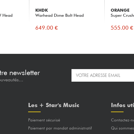
KHDK
ORANGE
W Head
Warhead Dime Bolt Head
Super Crus
649.00 €
555.00 €
re newsletter
ouveautés...
Les + Star's Music
Infos ut
Paiement sécurisé
Contactez-n
Paiement par mandat administratif
Qui sommes