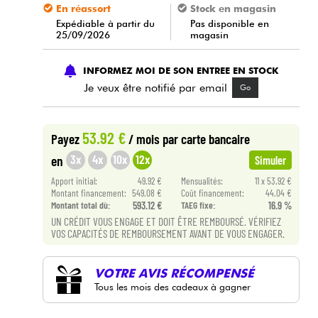
En réassort
Stock en magasin
Expédiable à partir du
Pas disponible en
25/09/2026
magasin
INFORMEZ MOI DE SON ENTREE EN STOCK
Je veux être notifié par email
Go
53.92 €
Payez
/ mois
par carte bancaire
3x
4x
10x
12x
en
Simuler
Apport initial:
49.92 €
Mensualités:
11 x 53.92 €
Montant financement:
549.08 €
Coût financement:
44.04 €
Montant total dù:
593.12 €
TAEG fixe:
16.9 %
UN CRÉDIT VOUS ENGAGE ET DOIT ÊTRE REMBOURSÉ. VÉRIFIEZ
VOS CAPACITÉS DE REMBOURSEMENT AVANT DE VOUS ENGAGER.
VOTRE AVIS RÉCOMPENSÉ
Tous les mois des cadeaux à gagner