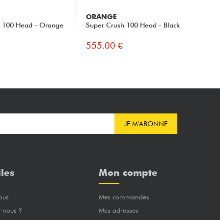
ORANGE
FO
h 100 Head - Orange
Super Crush 100 Head - Black
Ba
555.00 €
61
JE M'ABONNE
iles
Mon compte
ous
Mes commandes
-nous ?
Mes adresses