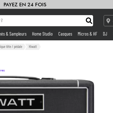
PAYEZ EN 24 FOIS
hés & Sampleurs
Home Studio
Casques
Micros & HF
DJ
Amplis & Effets
ique tête / pédale
Hiwatt
Home Studio
ires
DJ
Batteries & Percu
Eveil Musical