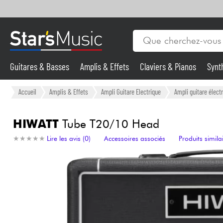
Guitares & Basses
Amplis & Effets
Claviers & Pianos
Synt
Vents
Guitares & Basses
Accueil
Amplis & Effets
Ampli Guitare Electrique
Ampli guitare électr
Synthés & Sampleurs
HIWATT
Tube T20/10 Head
★
★
★
★
★
★
★
★
★
★
Lire les avis (0)
Accessoires associés
Produits simila
Micros & HF
Eclairage
Violons & Quatuor