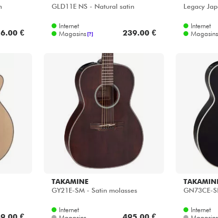
n
GLD11E NS - Natural satin
Legacy Jap
Internet
Internet
6.00 €
239.00 €
Magasins
Magasins
[?]
TAKAMINE
TAKAMIN
GY21E-SM - Satin molasses
GN73CE-SB 
Internet
Internet
9.00 €
495.00 €
Magasins
Magasins