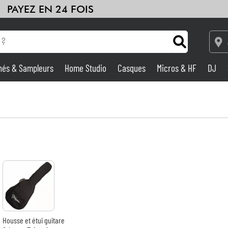
PAYEZ EN 24 FOIS
hés & Sampleurs
Home Studio
Casques
Micros & HF
DJ
Amplis & Effets
Home Studio
DJ
Batteries & Percu
Eveil Musical
Housse et étui guitare