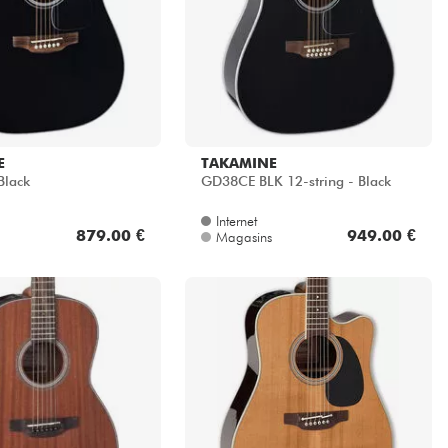
E
TAKAMINE
Black
GD38CE BLK 12-string - Black
Internet
879.00 €
949.00 €
Magasins