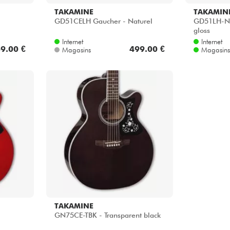
TAKAMINE
TAKAMIN
GD51CELH Gaucher - Naturel
GD51LH-NA
gloss
Internet
Internet
9.00 €
499.00 €
Magasins
Magasins
TAKAMINE
GN75CE-TBK - Transparent black