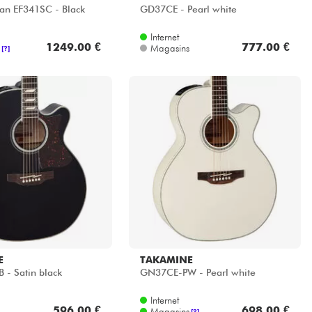
an EF341SC - Black
GD37CE - Pearl white
Internet
1249.00 €
777.00 €
Magasins
[?]
E
TAKAMINE
- Satin black
GN37CE-PW - Pearl white
Internet
596.00 €
698.00 €
Magasins
[?]