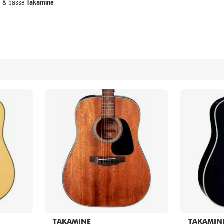
Packs
& basse
Takamine
Voir nos marques
TAKAMINE
TAKAMIN