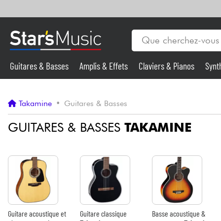
Guitares & Basses
Amplis & Effets
Claviers & Pianos
Synt
Vents
Guitares & Basses
Takamine
•
Guitares & Basses
Synthés & Sampleurs
GUITARES & BASSES
TAKAMINE
Micros & HF
Eclairage
Violons & Quatuor
Guitare acoustique et
Guitare classique
Basse acoustique &