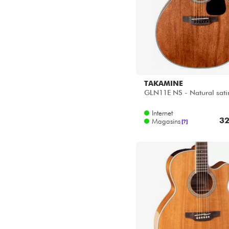
TAKAMINE
GLN11E NS - Natural sati
Internet
32
Magasins
[?]