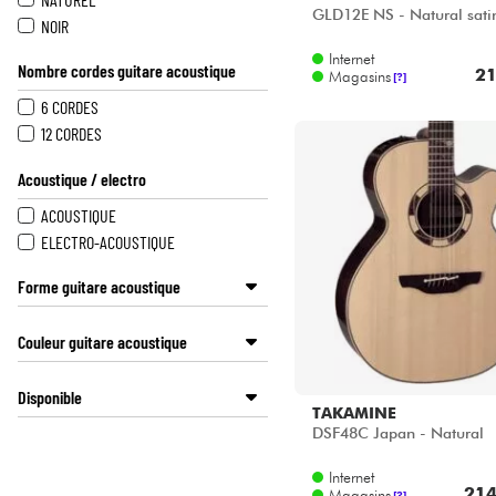
GLD12E NS - Natural sati
NOIR
Internet
Nombre cordes guitare acoustique
21
Magasins
[?]
6 CORDES
12 CORDES
Acoustique / electro
ACOUSTIQUE
ELECTRO-ACOUSTIQUE
Forme guitare acoustique
00 / 000 / OM / PARLOR
Couleur guitare acoustique
JUMBO
AUTRE
NOIR
Disponible
DREADNOUGHT
BLANC
TAKAMINE
ROUGE
ACOUSTIC by Star's Music
DSF48C Japan - Natural
SUNBURST
BASS MANIAC by Star's Music
Internet
NATUREL
Disponible en ligne
214
Magasins
[?]