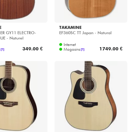
E
TAKAMINE
ER GY11 ELECTRO-
EF360SC TT Japan - Natural
E - Naturel
Internet
349.00 €
1749.00 €
Magasins
[?]
[?]