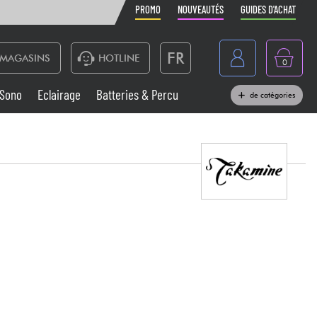
PROMO
NOUVEAUTÉS
GUIDES D'ACHAT
FR
MAGASINS
HOTLINE
0
Belgique
Sono
Eclairage
Batteries & Percu
de catégories
België
Claviers & Pianos
España
Casques
Deutschland
Nederland
Sono
English
Vents
Câbles & Access.