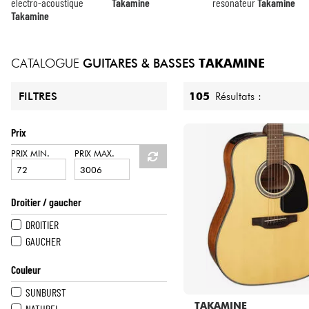
HiFi
electro-acoustique
Takamine
resonateur
Takamine
Takamine
CATALOGUE
GUITARES & BASSES
TAKAMINE
105
Résultats :
FILTRES
Prix
PRIX MIN.
PRIX MAX.
Droitier / gaucher
DROITIER
GAUCHER
Couleur
SUNBURST
TAKAMINE
NATUREL