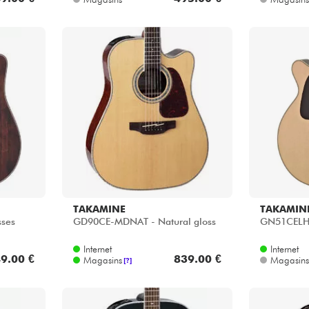
TAKAMINE
TAKAMIN
sses
GD90CE-MDNAT - Natural gloss
GN51CELH 
Internet
Internet
9.00 €
839.00 €
Magasins
Magasins
[?]