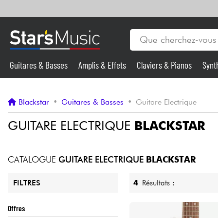
Guitares & Basses
Amplis & Effets
Claviers & Pianos
Synt
Vents
Guitares & Basses
Blackstar
•
Guitares & Basses
•
Guitare Electrique
Synthés & Sampleurs
GUITARE ELECTRIQUE
BLACKSTAR
Micros & HF
CATALOGUE
GUITARE ELECTRIQUE
BLACKSTAR
Eclairage
4
Résultats :
FILTRES
Violons & Quatuor
Offres