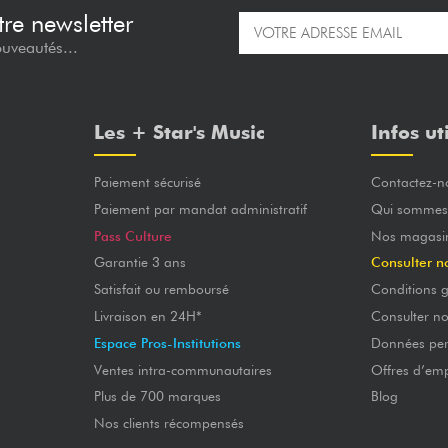
re newsletter
ouveautés...
Les + Star's Music
Infos ut
Paiement sécurisé
Contactez-n
Paiement par mandat administratif
Qui sommes
Pass Culture
Nos magasi
Garantie 3 ans
Consulter n
Satisfait ou remboursé
Conditions g
Livraison en 24H*
Consulter n
Espace Pros-Institutions
Données per
Ventes intra-communautaires
Offres d’emp
Plus de 700 marques
Blog
Nos clients récompensés