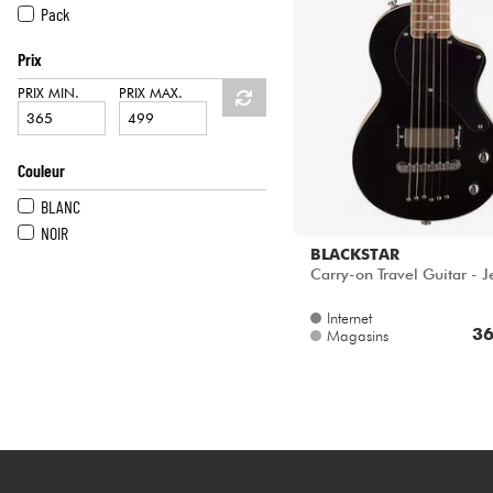
HiFi
Pack
Prix
PRIX MIN.
PRIX MAX.
Couleur
BLANC
NOIR
BLACKSTAR
Carry-on Travel Guitar - J
Internet
36
Magasins