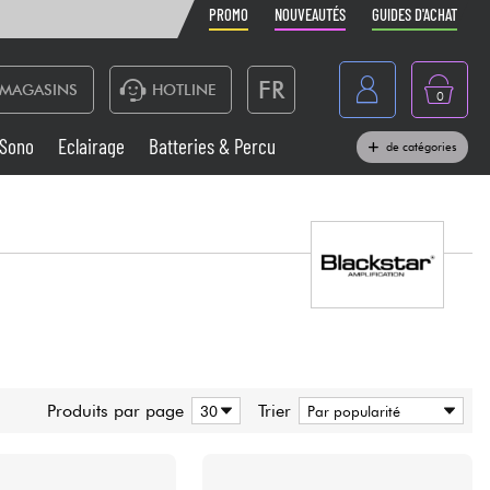
PROMO
NOUVEAUTÉS
GUIDES D'ACHAT
FR
MAGASINS
HOTLINE
0
Belgique
Sono
Eclairage
Batteries & Percu
de catégories
België
Claviers & Pianos
España
Casques
Deutschland
Nederland
Sono
English
Vents
Produits par page
Trier
Câbles & Access.