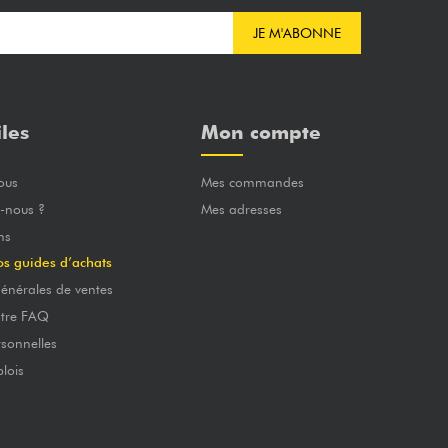
JE M'ABONNE
iles
Mon compte
ous
Mes commandes
-nous ?
Mes adresses
ns
os guides d’achats
énérales de ventes
otre FAQ
sonnelles
lois