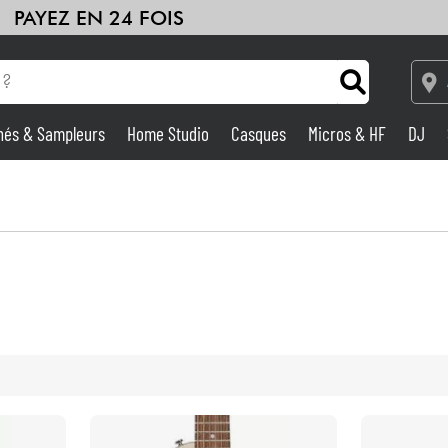
PAYEZ EN 24 FOIS
hés & Sampleurs
Home Studio
Casques
Micros & HF
DJ
Amplis & Effets
Home Studio
DJ
Batteries & Percu
Eveil Musical