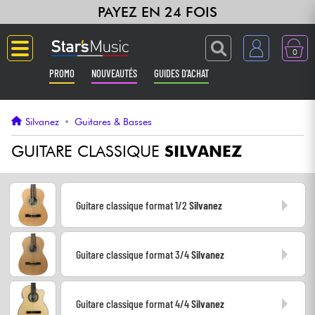
PAYEZ EN 24 FOIS
0
PROMO
NOUVEAUTÉS
GUIDES D'ACHAT
Langue
Silvanez
•
Guitares & Basses
Guitares & Basses
GUITARE CLASSIQUE
SILVANEZ
Amplis & Effets
Guitare classique format 1/2
Silvanez
Claviers & Pianos
Guitare classique format 3/4
Silvanez
Synthés & Sampleurs
Home Studio
Guitare classique format 4/4
Silvanez