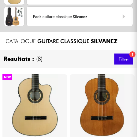
Casques
Pack guitare classique
Silvanez
Micros & HF
DJ
CATALOGUE
GUITARE CLASSIQUE
SILVANEZ
Sono
1
Resultats :
(8)
Filtrer
Eclairage
NEW
Batteries & Percu
Vents
Violons & Quatuor
Eveil Musical