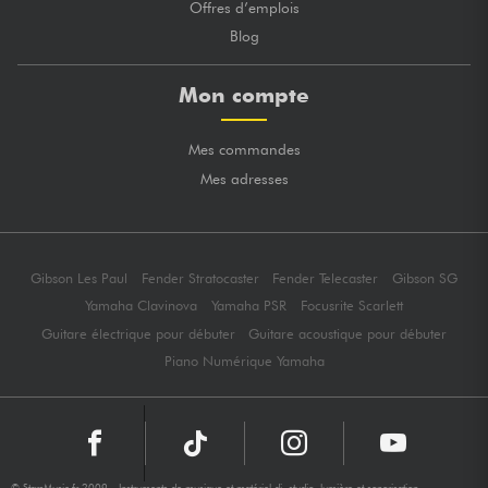
Offres d’emplois
Blog
Mon compte
Mes commandes
Mes adresses
Gibson Les Paul
Fender Stratocaster
Fender Telecaster
Gibson SG
Yamaha Clavinova
Yamaha PSR
Focusrite Scarlett
Guitare électrique pour débuter
Guitare acoustique pour débuter
Piano Numérique Yamaha
© StarsMusic.fr 2009 - Instruments de musique et matériel dj, studio, lumière et sonorisation -