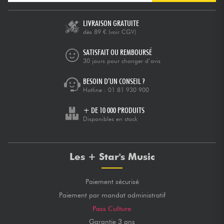
LIVRAISON GRATUITE
dès 89 €
(voir CGV)
SATISFAIT OU REMBOURSÉ
30 jours pour changer d’avis
BESOIN D’UN CONSEIL ?
Hotline :
01 81 930 900
+ DE 10 000 PRODUITS
Disponibles en stock
Les + Star's Music
Paiement sécurisé
Paiement par mandat administratif
Pass Culture
Garantie 3 ans