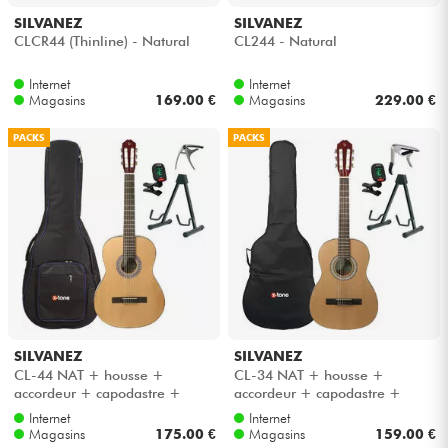
SILVANEZ
SILVANEZ
CLCR44 (Thinline) - Natural
CL244 - Natural
Câbles & Access.
Internet
Internet
Magasins
169.00 €
Magasins
229.00 €
HiFi
PACKS
PACKS
Packs
Voir nos marques
SILVANEZ
SILVANEZ
CL-44 NAT + housse +
CL-34 NAT + housse +
accordeur + capodastre +
accordeur + capodastre +
stand - Natural
stand - Natural gloss
Internet
Internet
Magasins
175.00 €
Magasins
159.00 €