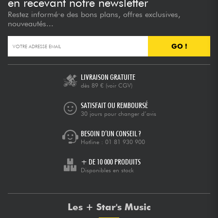
en recevant notre newsletter
Restez informé·e des bons plans, offres exclusives,
nouveautés...
GO !
LIVRAISON GRATUITE
dès 89 €
(voir CGV)
SATISFAIT OU REMBOURSÉ
30 jours pour changer d’avis
BESOIN D’UN CONSEIL ?
Hotline :
01 81 930 900
+ DE 10 000 PRODUITS
Disponibles en stock
Les + Star's Music