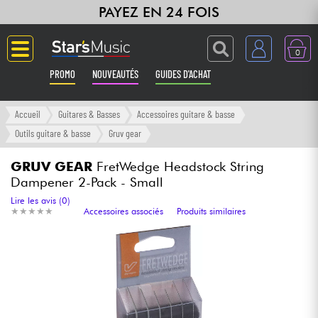
PAYEZ EN 24 FOIS
0
PROMO
NOUVEAUTÉS
GUIDES D'ACHAT
Langue
Accueil
Guitares & Basses
Accessoires guitare & basse
Outils guitare & basse
Gruv gear
Guitares & Basses
GRUV GEAR
FretWedge Headstock String
Dampener 2-Pack - Small
Amplis & Effets
Lire les avis (0)
★
★
★
★
★
★
★
★
★
★
Accessoires associés
Produits similaires
Claviers & Pianos
Synthés & Sampleurs
Home Studio