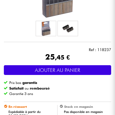
Casques
Micros & HF
DJ
Sono
Ref : 118237
25
,45 €
Eclairage
AJOUTER AU PANIER
Batteries & Percu
Prix bas
garantis
Vents
Satisfait
ou
remboursé
Garantie 3 ans
Violons & Quatuor
En réassort
Stock en magasin
Expédiable à partir du
Pas disponible en magasin
Eveil Musical