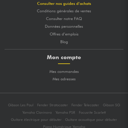
Consulter nos guides d’achats
Conditions générales de ventes
Consulter notre FAQ
Données personnelles
Offres d’emplois
Blog
Mon compte
Mes commandes
Mes adresses
Gibson Les Paul
Fender Stratocaster
Fender Telecaster
Gibson SG
Yamaha Clavinova
Yamaha PSR
Focusrite Scarlett
Guitare électrique pour débuter
Guitare acoustique pour débuter
Piano Numérique Yamaha