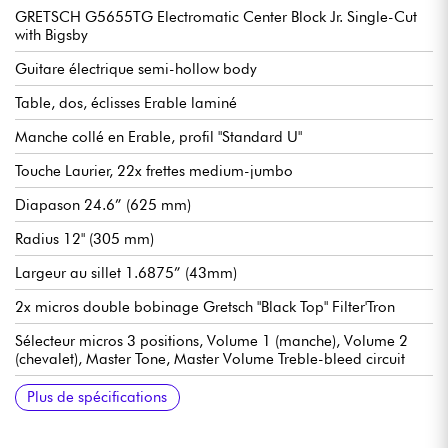
GRETSCH G5655TG Electromatic Center Block Jr. Single-Cut
with Bigsby
Guitare électrique semi-hollow body
Table, dos, éclisses Erable laminé
Manche collé en Erable, profil "Standard U"
Touche Laurier, 22x frettes medium-jumbo
Diapason 24.6” (625 mm)
Radius 12" (305 mm)
Largeur au sillet 1.6875” (43mm)
2x micros double bobinage Gretsch "Black Top" Filter'Tron
Sélecteur micros 3 positions, Volume 1 (manche), Volume 2
(chevalet), Master Tone, Master Volume Treble-bleed circuit
Chevalet Gretsch Adjusto-Matic
Vibrato sous license Bigsby B70
Mécaniques Gretsch Vintage Style Open-Back
Sillet Graph Tech NuBone
Verni uréthane brillant
Etui Gretsch optionnel 0996505000
Housse Gretsch optionnelle 0994640000
Plus de spécifications