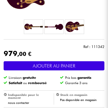
Casques
Micros & HF
DJ
Sono
Ref : 111342
979
,00 €
Eclairage
AJOUTER AU PANIER
Batteries & Percu
Livraison
gratuite
Prix bas
garantis
Vents
Satisfait
ou
remboursé
Garantie 3 ans
Violons & Quatuor
Indisponible pour le
Stock en magasin
moment
Pas disponible en magasin
nous contacter
Eveil Musical