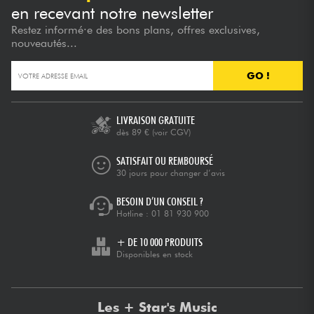
en recevant notre newsletter
Restez informé·e des bons plans, offres exclusives,
nouveautés...
GO !
LIVRAISON GRATUITE
dès 89 €
(voir CGV)
SATISFAIT OU REMBOURSÉ
30 jours pour changer d’avis
BESOIN D’UN CONSEIL ?
Hotline :
01 81 930 900
+ DE 10 000 PRODUITS
Disponibles en stock
Les + Star's Music