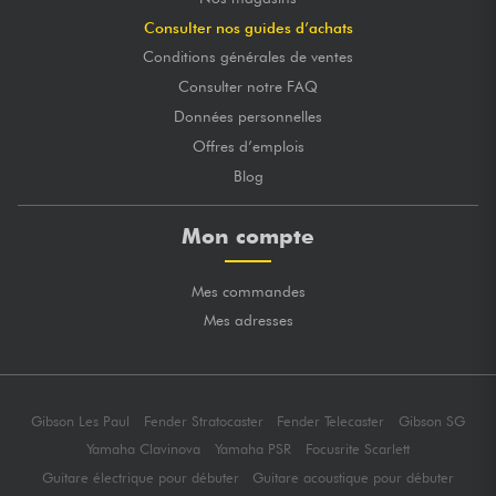
Consulter nos guides d’achats
Conditions générales de ventes
Consulter notre FAQ
Données personnelles
Offres d’emplois
Blog
Mon compte
Mes commandes
Mes adresses
Gibson Les Paul
Fender Stratocaster
Fender Telecaster
Gibson SG
Yamaha Clavinova
Yamaha PSR
Focusrite Scarlett
Guitare électrique pour débuter
Guitare acoustique pour débuter