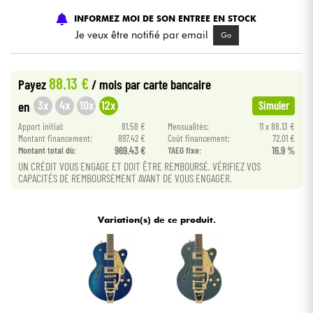
INFORMEZ MOI DE SON ENTREE EN STOCK
Câbles & Access.
Je veux être notifié par email
Go
HiFi
88.13 €
Payez
/ mois
par carte bancaire
3x
4x
10x
12x
en
Simuler
Packs
Apport initial:
81.58 €
Mensualités:
11 x 88.13 €
Montant financement:
897.42 €
Coût financement:
72.01 €
Voir nos marques
Montant total dù:
969.43 €
TAEG fixe:
16.9 %
UN CRÉDIT VOUS ENGAGE ET DOIT ÊTRE REMBOURSÉ. VÉRIFIEZ VOS
CAPACITÉS DE REMBOURSEMENT AVANT DE VOUS ENGAGER.
Variation(s) de ce produit.