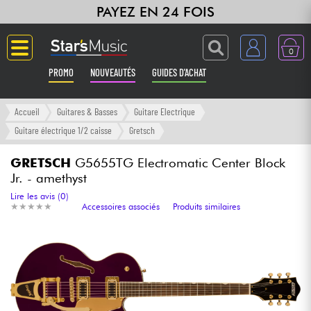
PAYEZ EN 24 FOIS
0
PROMO
NOUVEAUTÉS
GUIDES D'ACHAT
Langue
Accueil
Guitares & Basses
Guitare Electrique
Guitare électrique 1/2 caisse
Gretsch
Guitares & Basses
GRETSCH
G5655TG Electromatic Center Block
Jr. - amethyst
Amplis & Effets
Lire les avis (0)
★
★
★
★
★
★
★
★
★
★
Accessoires associés
Produits similaires
Claviers & Pianos
Synthés & Sampleurs
Home Studio