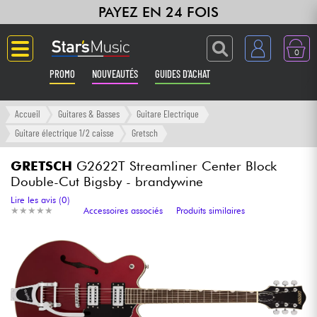
PAYEZ EN 24 FOIS
0
PROMO
NOUVEAUTÉS
GUIDES D'ACHAT
Langue
Accueil
Guitares & Basses
Guitare Electrique
Guitare électrique 1/2 caisse
Gretsch
Guitares & Basses
GRETSCH
G2622T Streamliner Center Block
Double-Cut Bigsby - brandywine
Amplis & Effets
Lire les avis (0)
★
★
★
★
★
★
★
★
★
★
Accessoires associés
Produits similaires
Claviers & Pianos
Synthés & Sampleurs
Home Studio