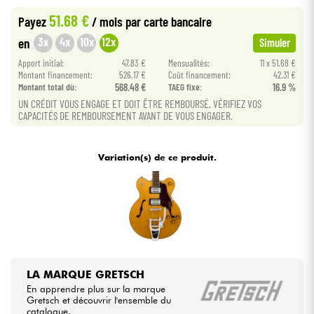
51.68 €
Payez
/ mois
par carte bancaire
Câbles & Access.
3x
4x
10x
12x
en
Simuler
Apport initial:
47.83 €
Mensualités:
11 x 51.68 €
HiFi
Montant financement:
526.17 €
Coût financement:
42.31 €
Montant total dù:
568.48 €
TAEG fixe:
16.9 %
UN CRÉDIT VOUS ENGAGE ET DOIT ÊTRE REMBOURSÉ. VÉRIFIEZ VOS
Packs
CAPACITÉS DE REMBOURSEMENT AVANT DE VOUS ENGAGER.
Voir nos marques
Variation(s) de ce produit.
LA MARQUE GRETSCH
En apprendre plus sur la marque
Gretsch et découvrir l'ensemble du
catalogue.