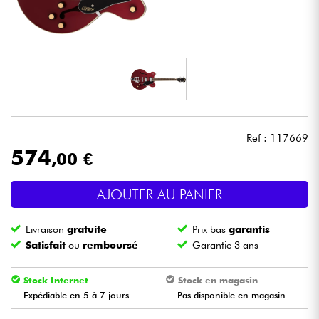
Casques
Micros & HF
DJ
Sono
Ref : 117669
574
,00 €
Eclairage
AJOUTER AU PANIER
Batteries & Percu
Livraison
gratuite
Prix bas
garantis
Vents
Satisfait
ou
remboursé
Garantie 3 ans
Violons & Quatuor
Stock Internet
Stock en magasin
Expédiable en 5 à 7 jours
Pas disponible en magasin
Eveil Musical