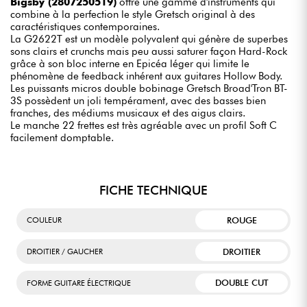
Bigsby (2807250519)
offre une gamme d'instruments qui
combine à la perfection le style Gretsch original à des
caractéristiques contemporaines.
La G2622T est un modèle polyvalent qui génère de superbes
sons clairs et crunchs mais peu aussi saturer façon Hard-Rock
grâce à son bloc interne en Epicéa léger qui limite le
phénomène de feedback inhérent aux guitares Hollow Body.
Les puissants micros double bobinage Gretsch Broad'Tron BT-
3S possèdent un joli tempérament, avec des basses bien
franches, des médiums musicaux et des aigus clairs.
Le manche 22 frettes est très agréable avec un profil Soft C
facilement domptable.
FICHE TECHNIQUE
ROUGE
COULEUR
DROITIER
DROITIER / GAUCHER
DOUBLE CUT
FORME GUITARE ÉLECTRIQUE