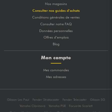
Nos magasins
Consulter nos guides d’achats
Conditions générales de ventes
Consulter notre FAQ
Données personnelles
Offres d’emplois
Blog
Mon compte
Mes commandes
Mes adresses
Gibson Les Paul
Fender Stratocaster
Fender Telecaster
Gibson SG
Yamaha Clavinova
Yamaha PSR
Focusrite Scarlett