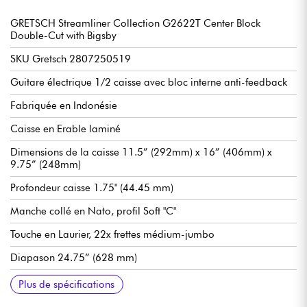
GRETSCH Streamliner Collection G2622T Center Block
Double-Cut with Bigsby
SKU Gretsch 2807250519
Guitare électrique 1/2 caisse avec bloc interne anti-feedback
Fabriquée en Indonésie
Caisse en Erable laminé
Dimensions de la caisse 11.5” (292mm) x 16” (406mm) x
9.75” (248mm)
Profondeur caisse 1.75" (44.45 mm)
Manche collé en Nato, profil Soft "C"
Touche en Laurier, 22x frettes médium-jumbo
Diapason 24.75” (628 mm)
Radius 12” (305 mm)
Largeur manche 1e frette 1.6875" (42.86 mm)
2x micros double bobinage Gretsch Broad'Tron BT-3S
Sélecteur 3-Positions
Volume 1. manche
Volume 2. chevalet
Master Volume
Master Tone with Push/Pull for Coil Split
Chevalet Gretsch Anchored Adjusto-Matic
Cordier Bigsby-licensed B70
Mécaniques Gretsch bain d'huile en Nickel
Sillet en os synthétique
Finition brillant
Cordes recommandées 10-46
Housse optionnelle Gretsch 099-6458-000
Etui optionnel Gretsch 099-6443-000
Plus de spécifications
Humbucker