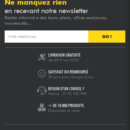
Ne manquez rien
en recevant notre newsletter
Restez informé·e des bons plans, offres exclusives,
nouveautés...
GO !
LIVRAISON GRATUITE
dès 89 €
(voir CGV)
SATISFAIT OU REMBOURSÉ
30 jours pour changer d’avis
BESOIN D’UN CONSEIL ?
Hotline :
01 81 930 900
+ DE 10 000 PRODUITS
Disponibles en stock