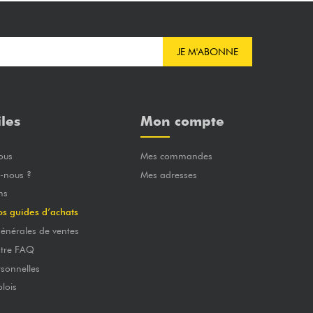
JE M'ABONNE
iles
Mon compte
ous
Mes commandes
-nous ?
Mes adresses
ns
os guides d’achats
énérales de ventes
otre FAQ
sonnelles
lois