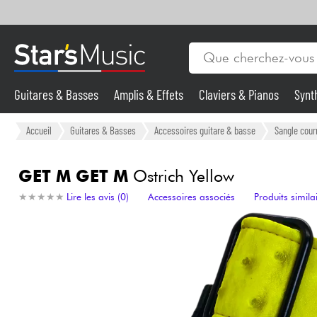
Guitares & Basses
Amplis & Effets
Claviers & Pianos
Synt
Vents
Guitares & Basses
Accueil
Guitares & Basses
Accessoires guitare & basse
Sangle cour
Synthés & Sampleurs
GET M GET M
Ostrich Yellow
★
★
★
★
★
★
★
★
★
★
Lire les avis (0)
Accessoires associés
Produits simila
Micros & HF
Eclairage
Violons & Quatuor