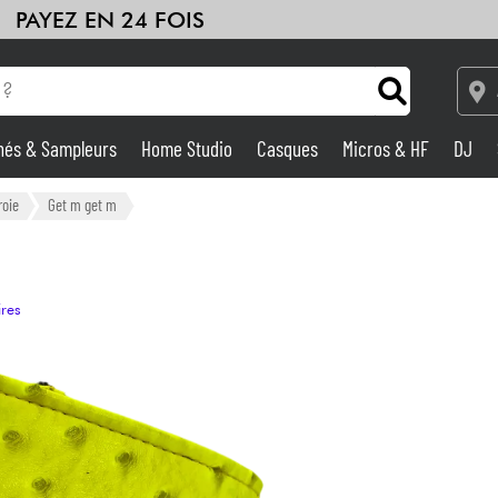
PAYEZ EN 24 FOIS
hés & Sampleurs
Home Studio
Casques
Micros & HF
DJ
Amplis & Effets
roie
Get m get m
Home Studio
ires
DJ
Batteries & Percu
Eveil Musical