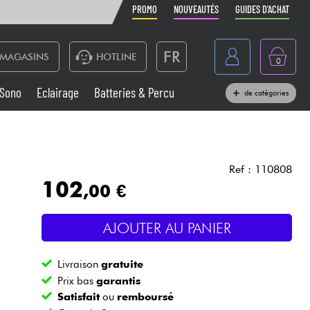
PROMO
NOUVEAUTÉS
GUIDES D'ACHAT
FR
MAGASINS
HOTLINE
0
Belgique
Sono
Eclairage
Batteries & Percu
de catégories
België
Claviers & Pianos
España
Casques
Deutschland
Ref : 110808
102
,00 €
Nederland
Sono
English
AJOUTER AU PANIER
Vents
Livraison
gratuite
Câbles & Access.
Prix bas
garantis
Satisfait
ou
remboursé