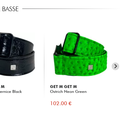
 BASSE
 M
GET M GET M
GE
ernice Black
Ostrich Neon Green
Cr
102.00 €
93