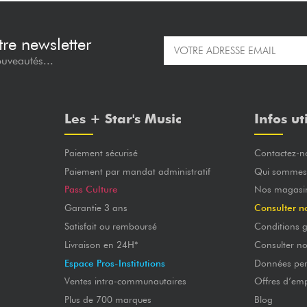
re newsletter
ouveautés...
Les + Star's Music
Infos ut
Paiement sécurisé
Contactez-n
Paiement par mandat administratif
Qui sommes
Pass Culture
Nos magasi
Garantie 3 ans
Consulter n
Satisfait ou remboursé
Conditions g
Livraison en 24H*
Consulter n
Espace Pros-Institutions
Données per
Ventes intra-communautaires
Offres d’emp
Plus de 700 marques
Blog