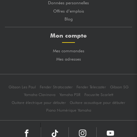
Données personnelles
Offres d’emplois
Blog
Mon compte
Mes commandes
Mes adresses
Gibson Les Paul
Fender Stratocaster
Fender Telecaster
Gibson SG
Yamaha Clavinova
Yamaha PSR
Focusrite Scarlett
Guitare électrique pour débuter
Guitare acoustique pour débuter
Piano Numérique Yamaha