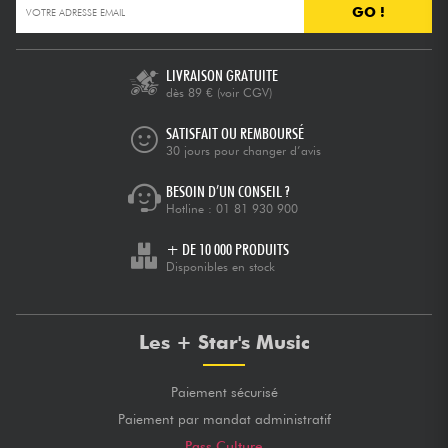
GO !
LIVRAISON GRATUITE
dès 89 €
(voir CGV)
SATISFAIT OU REMBOURSÉ
30 jours pour changer d’avis
BESOIN D’UN CONSEIL ?
Hotline :
01 81 930 900
+ DE 10 000 PRODUITS
Disponibles en stock
Les + Star's Music
Paiement sécurisé
Paiement par mandat administratif
Pass Culture