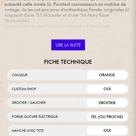
présenté cette année là. Pourtant connaisseurs en matière de
vintage, ils les ont pris pour d'authentique Fender originales (il
s'agissait d'une ’51 Nocaster et d'une ’56 Mary Kaye
Stratocaster).
Le processus de vieillissement anticipé est désormais
totalement maîtrisé et constitue l'essentiel des ventes du
Custom Shop..
LIRE LA SUITE
FICHE TECHNIQUE
ORANGE
COULEUR
OUI
CUSTOM SHOP
DROITIER
DROITIER / GAUCHER
TEL (OU PROCHE)
FORME GUITARE ÉLECTRIQUE
OUI
MANCHE AVEC TETE