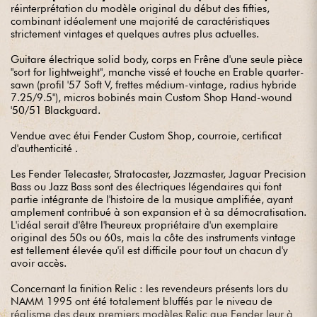
réinterprétation du modèle original du début des fifties,
combinant idéalement une majorité de caractéristiques
strictement vintages et quelques autres plus actuelles.
Guitare électrique solid body, corps en Frêne d'une seule pièce
"sort for lightweight", manche vissé et touche en Erable quarter-
sawn (profil '57 Soft V, frettes médium-vintage, radius hybride
7.25/9.5"), micros bobinés main Custom Shop Hand-wound
'50/51 Blackguard.
Vendue avec étui Fender Custom Shop, courroie, certificat
d'authenticité .
Les Fender Telecaster, Stratocaster, Jazzmaster, Jaguar Precision
Bass ou Jazz Bass sont des électriques légendaires qui font
partie intégrante de l'histoire de la musique amplifiée, ayant
amplement contribué à son expansion et à sa démocratisation.
L'idéal serait d'être l'heureux propriétaire d'un exemplaire
original des 50s ou 60s, mais la côte des instruments vintage
est tellement élevée qu'il est difficile pour tout un chacun d'y
avoir accès.
Concernant la finition Relic : les revendeurs présents lors du
NAMM 1995 ont été totalement bluffés par le niveau de
réalisme des deux premiers modèles Relic que Fender leur à