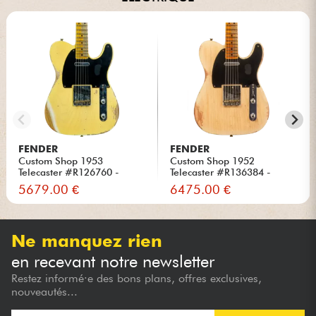
FENDER
FENDER
Custom Shop 1953
Custom Shop 1952
Telecaster #R126760 -
Telecaster #R136384 -
Heavy Relic...
Heavy Relic...
5679.00 €
6475.00 €
Ne manquez rien
en recevant notre newsletter
Restez informé·e des bons plans, offres exclusives,
nouveautés...