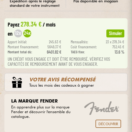
Expédition après le réglage
Pas disponible en magasin
standard de votre instrument
Câbles & Access.
278.34 €
Payez
/ mois
HiFi
12x
24x
en
Simuler
Apport initial:
245.63 €
Mensualités:
23 x 278.34 €
Packs
Montant financement:
5649.37 €
Coût financement:
752.45 €
Montant total dù:
6401.82 €
TAEG fixe:
13.6 %
UN CRÉDIT VOUS ENGAGE ET DOIT ÊTRE REMBOURSÉ. VÉRIFIEZ VOS
Voir nos marques
CAPACITÉS DE REMBOURSEMENT AVANT DE VOUS ENGAGER.
VOTRE AVIS RÉCOMPENSÉ
Tous les mois des cadeaux à gagner
LA MARQUE FENDER
En apprendre plus sur la marque
Fender et découvrir l'ensemble du
catalogue.
DÉCOUVRIR