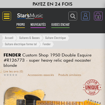
PAYEZ EN 24 FOIS
0
PROMO
NOUVEAUTÉS
GUIDES D'ACHAT
Langue
Accueil
Guitares & Basses
Guitare Electrique
Guitare électrique forme tel
Fender
Guitares & Basses
FENDER
Custom Shop 1950 Double Esquire
#R126773 - super heavy relic aged nocaster
Amplis & Effets
blonde
Lire les avis (0)
Claviers & Pianos
★
★
★
★
★
★
★
★
★
★
Accessoires associés
Produits similaires
Synthés & Sampleurs
Home Studio