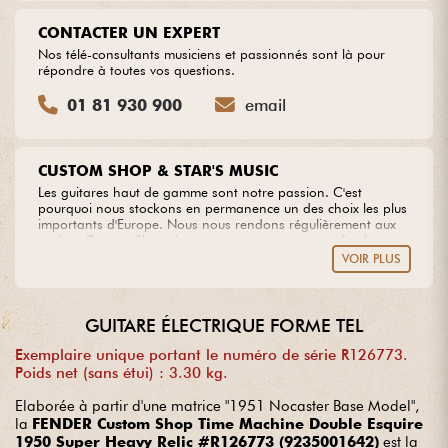
CONTACTER UN EXPERT
Nos télé-consultants musiciens et passionnés sont là pour
répondre à toutes vos questions.
01 81 930 900
email
CUSTOM SHOP & STAR'S MUSIC
Les guitares haut de gamme sont notre passion. C'est
pourquoi nous stockons en permanence un des choix les plus
importants d'Europe. Nous nous rendons régulièrement aux
ateliers Custom Shop des marques prestigieuses afin d'y
sélectionner les plus belles pièces de bois disponibles, à partir
VOIR PLUS
desquelles nous créons nos propres modèles. Vous rêvez
d'une guitare hors du commun ? Confiez-nous votre projet en
toute sérénité.
GUITARE ÉLECTRIQUE FORME TEL
Exemplaire unique portant le numéro de série R126773.
Poids net (sans étui) : 3.30 kg.
Elaborée à partir d'une matrice "1951 Nocaster Base Model",
la
FENDER Custom Shop Time Machine Double Esquire
1950 Super Heavy Relic #R126773 (9235001642)
est la