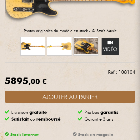
Casques
Micros & HF
Photos originales du modèle en stock - © Star's Music
DJ
VIDÉO
Sono
Ref : 108104
Eclairage
5895
,00 €
Batteries & Percu
AJOUTER AU PANIER
Vents
Livraison
gratuite
Prix bas
garantis
Satisfait
ou
remboursé
Garantie 3 ans
Violons & Quatuor
Stock Internet
Stock en magasin
Eveil Musical