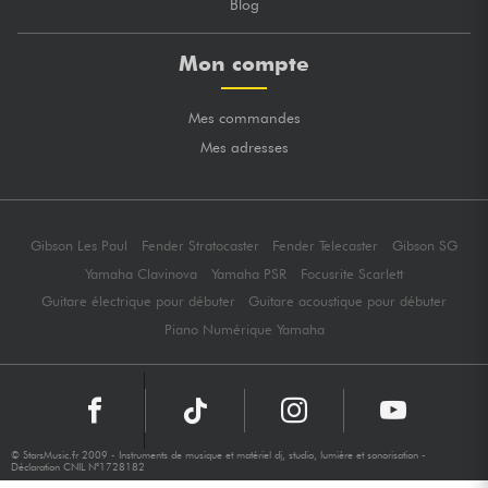
Blog
Mon compte
Mes commandes
Mes adresses
Gibson Les Paul
Fender Stratocaster
Fender Telecaster
Gibson SG
Yamaha Clavinova
Yamaha PSR
Focusrite Scarlett
Guitare électrique pour débuter
Guitare acoustique pour débuter
Piano Numérique Yamaha
© StarsMusic.fr 2009 - Instruments de musique et matériel dj, studio, lumière et sonorisation -
Déclaration CNIL N°1728182