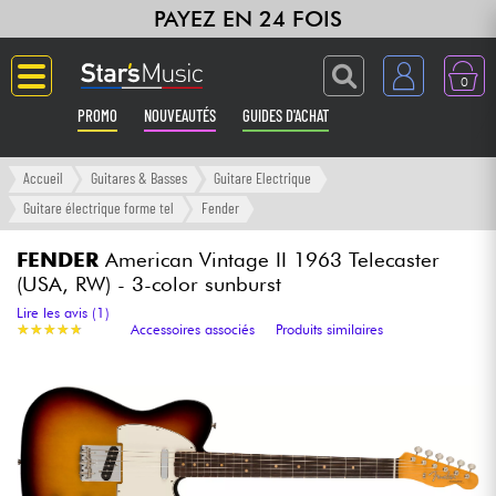
PAYEZ EN 24 FOIS
0
PROMO
NOUVEAUTÉS
GUIDES D'ACHAT
Langue
Accueil
Guitares & Basses
Guitare Electrique
Guitare électrique forme tel
Fender
Guitares & Basses
FENDER
American Vintage II 1963 Telecaster
(USA, RW) - 3-color sunburst
Amplis & Effets
Lire les avis (1)
★
★
★
★
★
★
★
★
★
★
Accessoires associés
Produits similaires
Claviers & Pianos
Synthés & Sampleurs
Home Studio