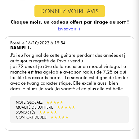
DONNEZ VOTRE AVIS
Chaque mois, un cadeau offert
par tirage au sort !
En savoir +
Posté le 16/10/2022 à 19:54
DANIEL L.
J'ai eu l'original de cette guitare pendant des années et j
ai toujours regretté de l'avoir vendu
j ai 72 ans et je rêve de la racheter en model vintage. Le
manche est tres agréable avec son radius de 7.25 ce qui
facilite les accords barrés. La sonorité est digne de fender
avec ce twang caracteristique. Elle excelle aussi bien
dans le blues ,le rock ,la varieté et en plus elle est belle.
NOTE GLOBALE
★
★
★
★
★
★
★
★
★
★
★
★
★
★
★
★
★
★
★
★
QUALITÉ DE LUTHERIE
★
★
★
★
★
★
★
★
★
★
SONORITÉS
★
★
★
★
★
★
★
★
★
★
CONFORT DE JEU