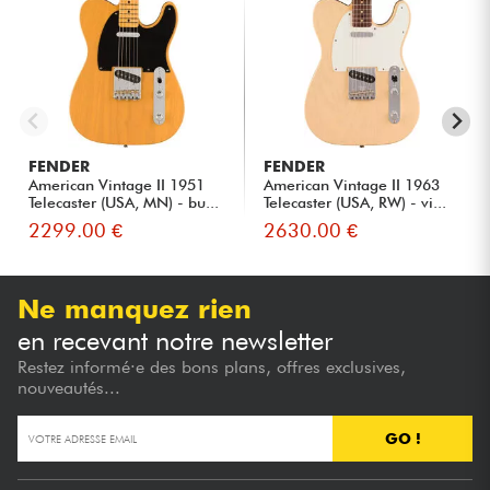
FENDER
FENDER
American Vintage II 1951
American Vintage II 1963
Telecaster (USA, MN) - bu...
Telecaster (USA, RW) - vi...
2299.00 €
2630.00 €
Ne manquez rien
en recevant notre newsletter
Restez informé·e des bons plans, offres exclusives,
nouveautés...
GO !