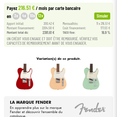
216.51 €
Payez
/ mois
par carte bancaire
Câbles & Access.
3x
4x
10x
12x
en
Simuler
Apport initial:
200.42 €
Mensualités:
11 x 216.51 €
HiFi
Montant financement:
2204.58 €
Coût financement:
177.03 €
Montant total dù:
2381.61 €
TAEG fixe:
16.9 %
UN CRÉDIT VOUS ENGAGE ET DOIT ÊTRE REMBOURSÉ. VÉRIFIEZ VOS
Packs
CAPACITÉS DE REMBOURSEMENT AVANT DE VOUS ENGAGER.
Voir nos marques
Variation(s) de ce produit.
LA MARQUE FENDER
En apprendre plus sur la marque
Fender et découvrir l'ensemble du
catalogue.