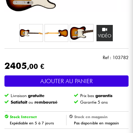
Casques
Micros & HF
VIDÉO
DJ
Sono
Ref : 103782
2405
,00 €
Eclairage
AJOUTER AU PANIER
Batteries & Percu
Livraison
gratuite
Prix bas
garantis
Vents
Satisfait
ou
remboursé
Garantie 5 ans
Violons & Quatuor
Stock Internet
Stock en magasin
Expédiable en 5 à 7 jours
Pas disponible en magasin
Eveil Musical