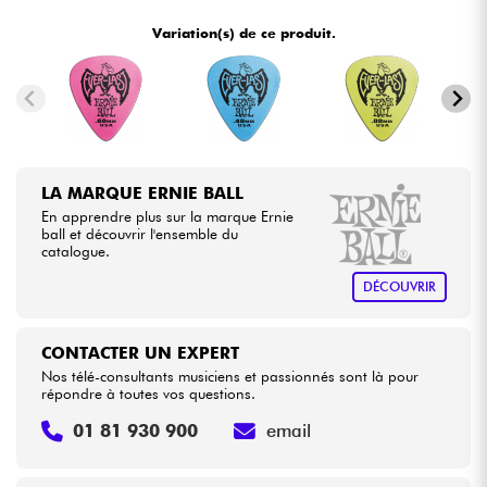
•
Star
'
S
Music
LILLE
Variation(s) de ce produit.
Câbles & Access.
HiFi
Packs
LA MARQUE ERNIE BALL
En apprendre plus sur la marque Ernie
Voir nos marques
ball et découvrir l'ensemble du
catalogue.
DÉCOUVRIR
CONTACTER UN EXPERT
Nos télé-consultants musiciens et passionnés sont là pour
répondre à toutes vos questions.
01 81 930 900
email