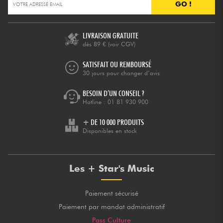
GO !
LIVRAISON GRATUITE
dès 89 €
(voir CGV)
SATISFAIT OU REMBOURSÉ
30 jours pour changer d’avis
BESOIN D’UN CONSEIL ?
Hotline :
01 81 930 900
+ DE 10 000 PRODUITS
Disponibles en stock
Les + Star's Music
Paiement sécurisé
Paiement par mandat administratif
Pass Culture