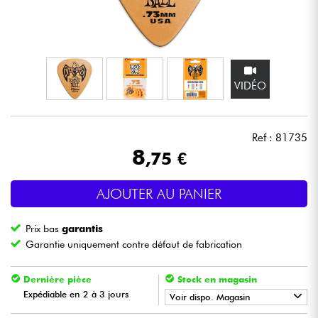
Casques
Micros & HF
VIDÉO
DJ
Sono
Ref : 81735
8
,75 €
Eclairage
AJOUTER AU PANIER
Batteries & Percu
Prix bas
garantis
Vents
Garantie uniquement contre défaut de fabrication
Violons & Quatuor
Dernière pièce
Stock en magasin
Expédiable en 2 à 3 jours
Voir dispo. Magasin
Eveil Musical