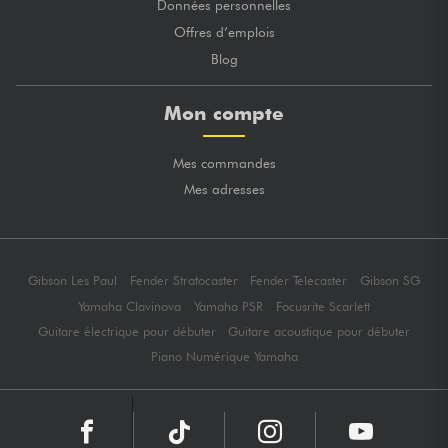
Données personnelles
Offres d’emplois
Blog
Mon compte
Mes commandes
Mes adresses
Gibson Les Paul
Fender Stratocaster
Fender Telecaster
Gibson SG
Yamaha Clavinova
Yamaha PSR
Focusrite Scarlett
Guitare électrique pour débuter
Guitare acoustique pour débuter
Piano Numérique Yamaha