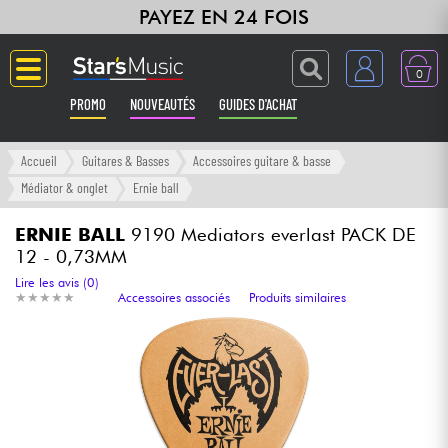
PAYEZ EN 24 FOIS
0
PROMO
NOUVEAUTÉS
GUIDES D'ACHAT
Langue
Accueil
Guitares & Basses
Accessoires guitare & basse
Médiator & onglet
Ernie ball
Guitares & Basses
ERNIE BALL
9190 Mediators everlast PACK DE
12 - 0,73MM
Amplis & Effets
Lire les avis (0)
★
★
★
★
★
★
★
★
★
★
Accessoires associés
Produits similaires
Claviers & Pianos
Synthés & Sampleurs
Home Studio