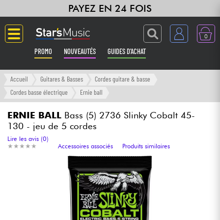
PAYEZ EN 24 FOIS
0
PROMO
NOUVEAUTÉS
GUIDES D'ACHAT
Langue
Accueil
Guitares & Basses
Cordes guitare & basse
Cordes basse électrique
Ernie ball
Guitares & Basses
ERNIE BALL
Bass (5) 2736 Slinky Cobalt 45-
130 - jeu de 5 cordes
Amplis & Effets
Lire les avis (0)
★
★
★
★
★
★
★
★
★
★
Accessoires associés
Produits similaires
Claviers & Pianos
Synthés & Sampleurs
Home Studio