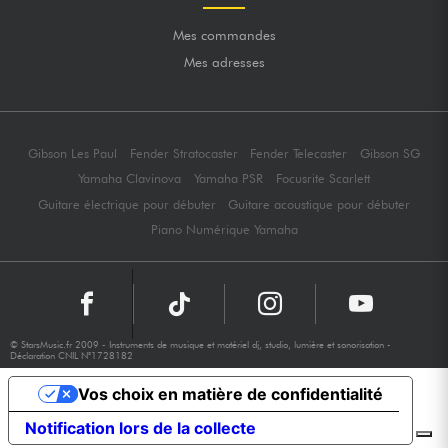
Mes commandes
Mes adresses
Gibson Les Paul
Fender Stratocaster
Fender Telecaster
Gibson SG
Yamaha Clavinova
Yamaha PSR
Focusrite Scarlett
Guitare électrique pour débuter
Guitare acoustique pour débuter
Piano Numérique Yamaha
© StarsMusic.fr 2009 - Instruments de musique et matériel dj, studio, lumière et sonorisation -
Déclaration CNIL N°1728182
Vos choix en matière de confidentialité
Notification lors de la collecte