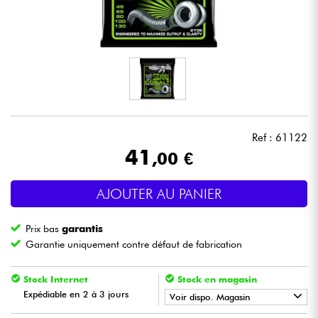
Casques
Micros & HF
DJ
Sono
Ref : 61122
41
,00 €
Eclairage
AJOUTER AU PANIER
Batteries & Percu
Prix bas
garantis
Vents
Garantie uniquement contre défaut de fabrication
Violons & Quatuor
Stock Internet
Stock en magasin
Expédiable en 2 à 3 jours
Voir dispo. Magasin
Eveil Musical