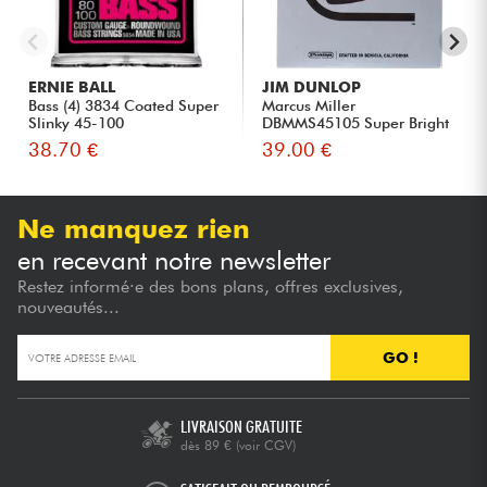
ERNIE BALL
JIM DUNLOP
Bass (4) 3834 Coated Super
Marcus Miller
Slinky 45-100
DBMMS45105 Super Bright
Electric Bas...
38.70 €
39.00 €
Ne manquez rien
en recevant notre newsletter
Restez informé·e des bons plans, offres exclusives,
nouveautés...
GO !
LIVRAISON GRATUITE
dès 89 €
(voir CGV)