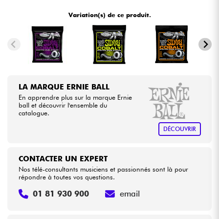
•
Star
'
S
Music
BRUXELLES
Variation(s) de ce produit.
Câbles & Access.
HiFi
Packs
LA MARQUE ERNIE BALL
En apprendre plus sur la marque Ernie
Voir nos marques
ball et découvrir l'ensemble du
catalogue.
DÉCOUVRIR
CONTACTER UN EXPERT
Nos télé-consultants musiciens et passionnés sont là pour
répondre à toutes vos questions.
01 81 930 900
email