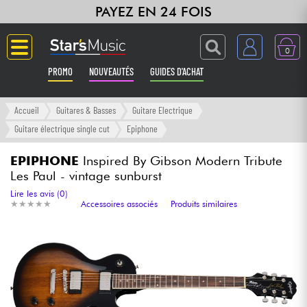
PAYEZ EN 24 FOIS
0
PROMO
NOUVEAUTÉS
GUIDES D'ACHAT
Langue
Accueil
Guitares & Basses
Guitare Electrique
Guitare électrique single cut
Epiphone
Guitares & Basses
EPIPHONE
Inspired By Gibson Modern Tribute
Les Paul - vintage sunburst
Amplis & Effets
Lire les avis (0)
★
★
★
★
★
★
★
★
★
★
Accessoires associés
Produits similaires
Claviers & Pianos
Synthés & Sampleurs
Home Studio