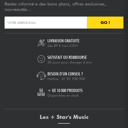
Restez informé·e des bons plans, offres exclusives,
nouveautés...
GO !
LIVRAISON GRATUITE
dès 89 €
(voir CGV)
SATISFAIT OU REMBOURSÉ
30 jours pour changer d’avis
BESOIN D’UN CONSEIL ?
Hotline :
01 81 930 900
+ DE 10 000 PRODUITS
Disponibles en stock
Les + Star's Music