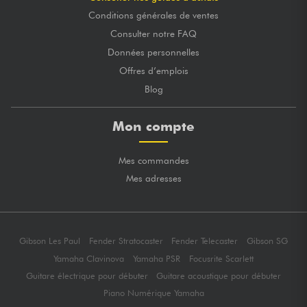
Conditions générales de ventes
Consulter notre FAQ
Données personnelles
Offres d’emplois
Blog
Mon compte
Mes commandes
Mes adresses
Gibson Les Paul
Fender Stratocaster
Fender Telecaster
Gibson SG
Yamaha Clavinova
Yamaha PSR
Focusrite Scarlett
Guitare électrique pour débuter
Guitare acoustique pour débuter
Piano Numérique Yamaha