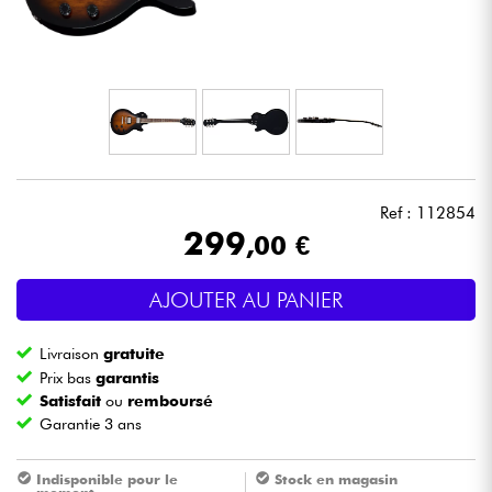
Casques
Micros & HF
DJ
Sono
Ref : 112854
299
,00 €
Eclairage
AJOUTER AU PANIER
Batteries & Percu
Livraison
gratuite
Vents
Prix bas
garantis
Satisfait
ou
remboursé
Garantie 3 ans
Violons & Quatuor
Indisponible pour le
Stock en magasin
Eveil Musical