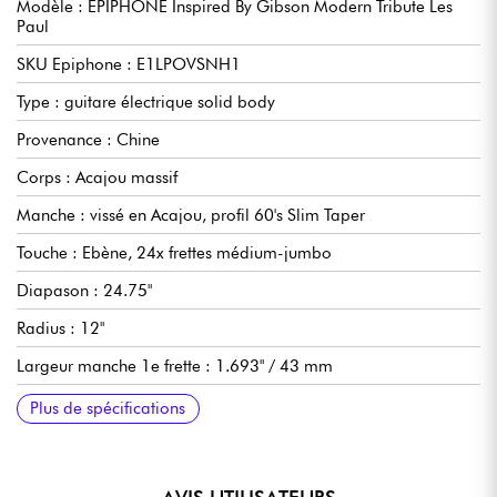
Modèle : EPIPHONE Inspired By Gibson Modern Tribute Les
Paul
SKU Epiphone : E1LPOVSNH1
Type : guitare électrique solid body
Provenance : Chine
Corps : Acajou massif
Manche : vissé en Acajou, profil 60's Slim Taper
Touche : Ebène, 24x frettes médium-jumbo
Diapason : 24.75"
Radius : 12"
Largeur manche 1e frette : 1.693" / 43 mm
Micros : double-bobinage Epiphone 650R & 700T Ceramic
Contrôles : volume par micro, tonalité par micro, sélecteur
Chevalet : Epiphone LockTone™ ABR Tune-o-matic
Cordier : Epiphone Stopbar
Mécaniques : Epiphone bain d'huile, ratio 15:1
Finition : brillant
Plus de spécifications
Humbucker
micro 3x positions