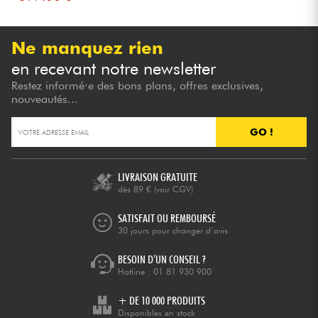
Ne manquez rien
en recevant notre newsletter
Restez informé·e des bons plans, offres exclusives,
nouveautés...
GO !
LIVRAISON GRATUITE
dès 89 €
(voir CGV)
SATISFAIT OU REMBOURSÉ
30 jours pour changer d’avis
BESOIN D’UN CONSEIL ?
Hotline :
01 81 930 900
+ DE 10 000 PRODUITS
Disponibles en stock