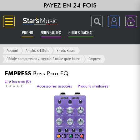
PAYEZ EN 24 FOIS
0
PROMO
NOUVEAUTÉS
GUIDES D'ACHAT
Langue
Accueil
Amplis & Effets
Effets Basse
Pédale compression / sustain / noise gate basse
Empress
Guitares & Basses
EMPRESS
Bass Para EQ
Amplis & Effets
Lire les avis (0)
★
★
★
★
★
★
★
★
★
★
Accessoires associés
Produits similaires
Claviers & Pianos
Synthés & Sampleurs
Home Studio