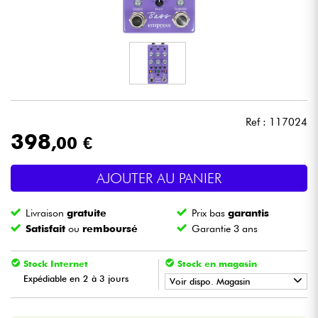
Casques
Micros & HF
DJ
Ref : 117024
Sono
398
,00 €
Eclairage
AJOUTER AU PANIER
Batteries & Percu
Livraison
gratuite
Prix bas
garantis
Satisfait
ou
remboursé
Garantie 3 ans
Vents
Stock Internet
Stock en magasin
Violons & Quatuor
Expédiable en 2 à 3 jours
Voir dispo. Magasin
•
LA PÉDALE BY
Star
'
S
Music
Eveil Musical