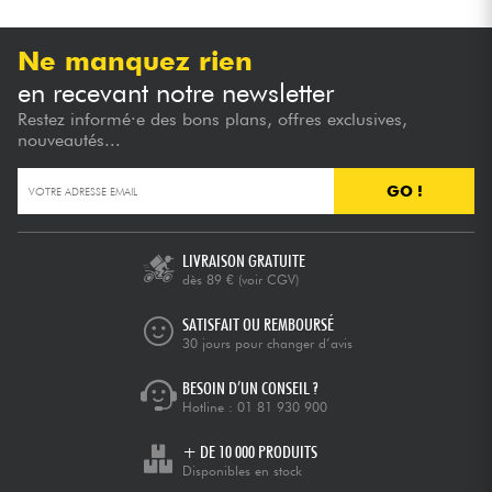
Ne manquez rien
en recevant notre newsletter
Restez informé·e des bons plans, offres exclusives,
nouveautés...
GO !
LIVRAISON GRATUITE
dès 89 €
(voir CGV)
SATISFAIT OU REMBOURSÉ
30 jours pour changer d’avis
BESOIN D’UN CONSEIL ?
Hotline :
01 81 930 900
+ DE 10 000 PRODUITS
Disponibles en stock