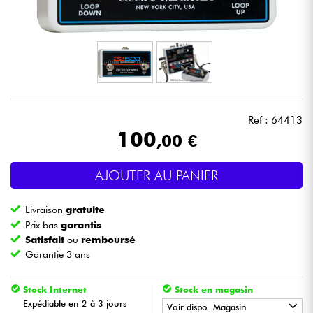
Casques
Micros & HF
DJ
Ref : 64413
Sono
100
,00 €
Eclairage
AJOUTER AU PANIER
Batteries & Percu
Livraison
gratuite
Prix bas
garantis
Vents
Satisfait
ou
remboursé
Garantie 3 ans
Violons & Quatuor
Stock Internet
Stock en magasin
Expédiable en 2 à 3 jours
Voir dispo. Magasin
Eveil Musical