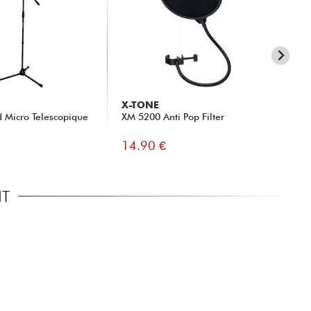
X-TONE
X-
d Micro Telescopique
XM 5200 Anti Pop Filter
xh 
14.90 €
19
NT