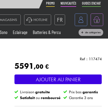
PROMO
NOUVEAUTÉS
GUIDES D'ACHAT
FR
MAGASINS
HOTLINE
0
Belgique
Sono
Eclairage
Batteries & Percu
de catégories
België
Claviers & Pianos
España
Casques
Deutschland
Ref : 117474
5591
,00 €
Nederland
Sono
English
AJOUTER AU PANIER
Vents
Livraison
gratuite
Prix bas
garantis
Câbles & Access.
Satisfait
ou
remboursé
Garantie 3 ans