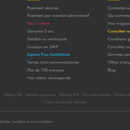
Paiement sécurisé
Contactez-n
Paiement par mandat administratif
Qui sommes
Pass Culture
Nos magasi
Garantie 3 ans
Consulter n
Satisfait ou remboursé
Conditions g
Livraison en 24H*
Consulter n
Espace Pros-Institutions
Données per
Ventes intra-communautaires
Offres d’emp
Plus de 700 marques
Blog
Nos clients récompensés
r
Gibson SG
Yamaha Clavinova
Yamaha PSR
Focusrite Scarlett
Guitare é
Piano Numérique Yamaha
tudio, lumière et sonorisation -