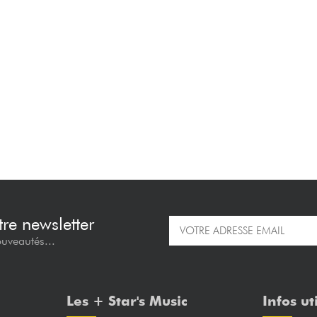
re newsletter
ouveautés...
Les + Star's Music
Infos ut