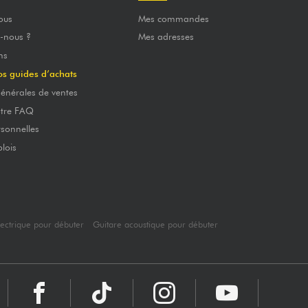
ous
Mes commandes
-nous ?
Mes adresses
ns
os guides d’achats
énérales de ventes
otre FAQ
sonnelles
lois
lectrique pour débuter
Guitare acoustique pour débuter