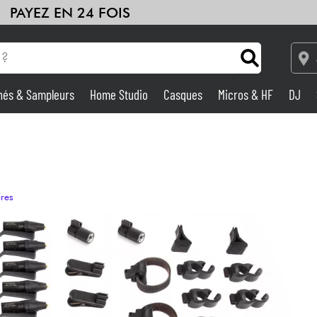
PAYEZ EN 24 FOIS
hés & Sampleurs
Home Studio
Casques
Micros & HF
DJ
Amplis & Effets
Home Studio
ires
DJ
Batteries & Percu
Eveil Musical