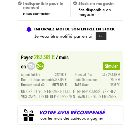
Indisponible pour le
Stock en magasin
moment
Pas disponible en
nous contacter
magasin
INFORMEZ MOI DE SON ENTREE EN STOCK
Je veux être notifié par email
Go
263.98 €
Payez
/ mois
12x
24x
en
Simuler
Apport initial:
232.96 €
Mensualités:
23 x 263.98 €
Montant financement:
5358.04 €
Coût financement:
713.5 €
Montant total dù:
6071.54 €
TAEG fixe:
13.6 %
UN CRÉDIT VOUS ENGAGE ET DOIT ÊTRE REMBOURSÉ. VÉRIFIEZ
VOS CAPACITÉS DE REMBOURSEMENT AVANT DE VOUS ENGAGER.
VOTRE AVIS RÉCOMPENSÉ
Tous les mois des cadeaux à gagner