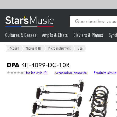
Guitares & Basses
Amplis & Effets
Claviers & Pianos
Synt
Vents
Guitares & Basses
Accueil
Micros & HF
Micro instrument
Dpa
Synthés & Sampleurs
DPA
KIT-4099-DC-10R
★
★
★
★
★
★
★
★
★
★
Lire les avis (0)
Accessoires associés
Produits simila
Micros & HF
Eclairage
Violons & Quatuor