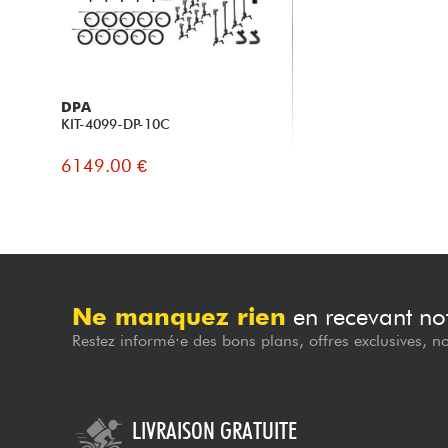
DPA
KIT-4099-DP-10C
6149.00 €
Ne manquez rien
en recevant not
Restez informé·e des bons plans, offres exclusives, n
LIVRAISON GRATUITE