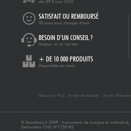
dès 89 €
(voir CGV)
SATISFAIT OU REMBOURSÉ
30 jours pour changer d’avis
BESOIN D’UN CONSEIL ?
Hotline :
01 81 930 900
+ DE 10 000 PRODUITS
Disponibles en stock
Gibson Les Paul
Fender Stratocaster
Fender Telecaste
© StarsMusic.fr 2009 - Instruments de musique et matériel dj, s
Déclaration CNIL N°1728182