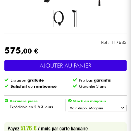
Casques
Micros & HF
DJ
Ref : 117683
575
,00 €
Sono
AJOUTER AU PANIER
Eclairage
Livraison
gratuite
Prix bas
garantis
Batteries & Percu
Satisfait
ou
remboursé
Garantie 3 ans
Vents
Dernière pièce
Stock en magasin
Expédiable en 2 à 3 jours
Voir dispo. Magasin
Violons & Quatuor
•
Star
'
S
Music
PARIS
51.76 €
Payez
/ mois
par carte bancaire
Eveil Musical