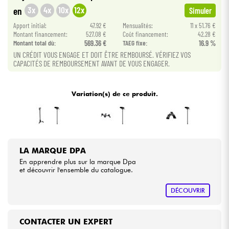
3x
4x
10x
12x
en
Simuler
Câbles & Access.
Apport initial:
47.92 €
Mensualités:
11 x 51.76 €
Montant financement:
527.08 €
Coût financement:
42.28 €
Montant total dù:
569.36 €
TAEG fixe:
16.9 %
HiFi
UN CRÉDIT VOUS ENGAGE ET DOIT ÊTRE REMBOURSÉ. VÉRIFIEZ VOS
CAPACITÉS DE REMBOURSEMENT AVANT DE VOUS ENGAGER.
Packs
Variation(s) de ce produit.
Voir nos marques
LA MARQUE DPA
En apprendre plus sur la marque Dpa
et découvrir l'ensemble du catalogue.
DÉCOUVRIR
CONTACTER UN EXPERT