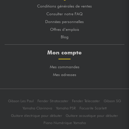
Conditions générales de ventes
Consulter notre FAQ
Données personnelles
Offres d’emplois
Blog
Mon compte
Mes commandes
Mes adresses
Gibson Les Paul
Fender Stratocaster
Fender Telecaster
Gibson SG
Yamaha Clavinova
Yamaha PSR
Focusrite Scarlett
Guitare électrique pour débuter
Guitare acoustique pour débuter
Piano Numérique Yamaha