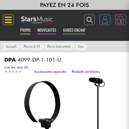
PAYEZ EN 24 FOIS
0
PROMO
NOUVEAUTÉS
GUIDES D'ACHAT
Langue
Accueil
Micros & HF
Micro instrument
Dpa
Guitares & Basses
DPA
4099-DP-1-101-U
Lire les avis (0)
★
★
★
★
★
★
★
★
★
★
Accessoires associés
Produits similaires
Amplis & Effets
Claviers & Pianos
Synthés & Sampleurs
Home Studio