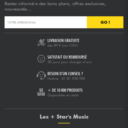
Restez informé·e des bons plans, offres exclusives,
nouveautés...
GO !
LIVRAISON GRATUITE
dès 89 €
(voir CGV)
SATISFAIT OU REMBOURSÉ
30 jours pour changer d’avis
BESOIN D’UN CONSEIL ?
Hotline :
01 81 930 900
+ DE 10 000 PRODUITS
Disponibles en stock
Les + Star's Music