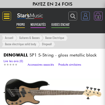
PAYEZ EN 24 FOIS
0
PROMO
NOUVEAUTÉS
GUIDES D'ACHAT
Langue
Accueil
Guitares & Basses
Basse Electrique
Basse électrique solid body
Dingwall
Guitares & Basses
DINGWALL
SP1 5-String - gloss metallic black
Amplis & Effets
Lire les avis (0)
★
★
★
★
★
★
★
★
★
★
Accessoires associés
Produits similaires
Claviers & Pianos
Synthés & Sampleurs
Home Studio