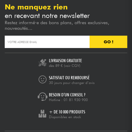
Ne manquez rien
en recevant notre newsletter
Restez informé·e des bons plans, offres exclusives,
nouveautés...
GO !
LIVRAISON GRATUITE
dès 89 €
(voir CGV)
SATISFAIT OU REMBOURSÉ
30 jours pour changer d’avis
BESOIN D’UN CONSEIL ?
Hotline :
01 81 930 900
+ DE 10 000 PRODUITS
Disponibles en stock