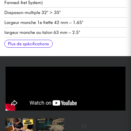
Fanned-fret System)
Diapason multiple 32" > 35"
Largeur manche 1e frette 42 mm – 1.65"
largeur manche au talon 63 mm – 2.5"
Epaisseur manche 1e frette 21 mm – .827"
Epaisseur manche 12e frette 24 mm – .945"
Micros Dingwall Dual-P (manche), Dingwall FD3n (chevalet)
Contrôles : voir schéma
Chevalet Dingwall Minimalist Custom 1-Piece Recessed Bridge
Mécaniques Dingwall Light-weight
Finition brillant
Vendue avec housse Dingwall Padded Gigbag
Plus de spécifications