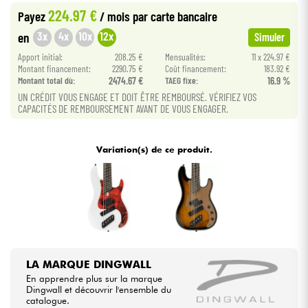
224.97 €
Payez
/ mois
par carte bancaire
Câbles & Access.
3x
4x
10x
12x
en
Simuler
Apport initial:
208.25 €
Mensualités:
11 x 224.97 €
Montant financement:
2290.75 €
Coût financement:
183.92 €
HiFi
Montant total dù:
2474.67 €
TAEG fixe:
16.9 %
UN CRÉDIT VOUS ENGAGE ET DOIT ÊTRE REMBOURSÉ. VÉRIFIEZ VOS
Packs
CAPACITÉS DE REMBOURSEMENT AVANT DE VOUS ENGAGER.
Voir nos marques
Variation(s) de ce produit.
LA MARQUE DINGWALL
En apprendre plus sur la marque
Dingwall et découvrir l'ensemble du
catalogue.