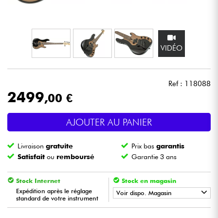
Casques
Micros & HF
VIDÉO
DJ
Ref : 118088
Sono
2499
,00 €
Eclairage
AJOUTER AU PANIER
Batteries & Percu
Livraison
gratuite
Prix bas
garantis
Satisfait
ou
remboursé
Garantie 3 ans
Vents
Stock Internet
Stock en magasin
Violons & Quatuor
Expédition après le réglage
Voir dispo. Magasin
standard de votre instrument
•
BASS MANIAC BY
Star
'
S
Music
Eveil Musical