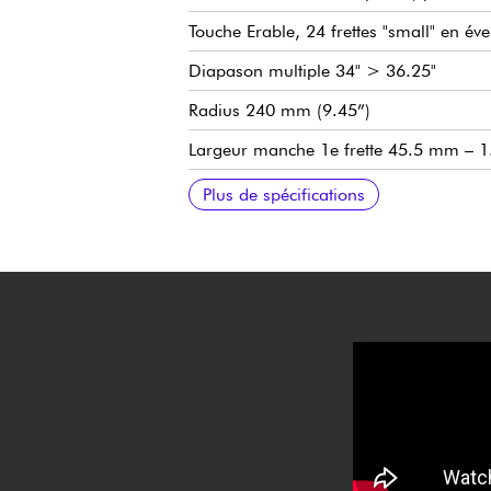
Touche Erable, 24 frettes "small" en éve
Diapason multiple 34" > 36.25"
Radius 240 mm (9.45”)
Largeur manche 1e frette 45.5 mm – 1
Epaisseur manche 1e frette 21 mm – .
Epaisseur manche 12e frette 24 mm – 
Micros Dingwall FD-3N avec aimants
Pré-amplification active/passive EMG av
Chevalet custom Dingwall
Mécaniques custom Dingwall
Finition brillant
Vendue avec avec housse Dingwall
Plus de spécifications