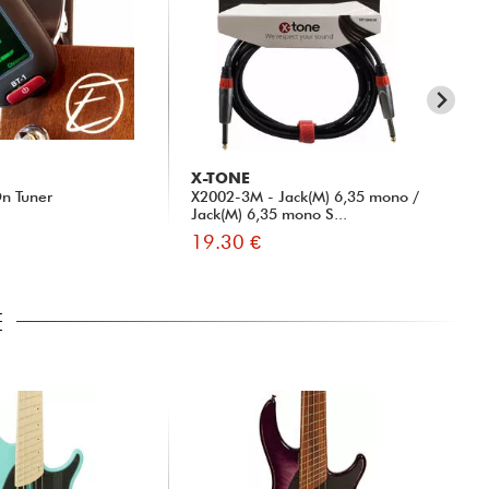
X-TONE
X-
n Tuner
X2002-3M - Jack(M) 6,35 mono /
xa 
Jack(M) 6,35 mono S...
19.30 €
55
E