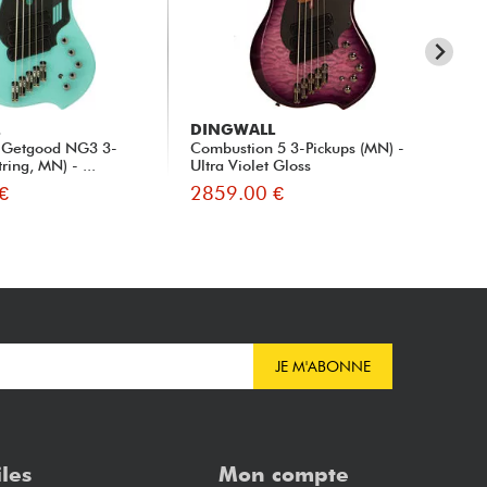
L
DINGWALL
DI
 Getgood NG3 3-
Combustion 5 3-Pickups (MN) -
Ad
ring, MN) - ...
Ultra Violet Gloss
Pic
€
2859.00 €
30
JE M'ABONNE
iles
Mon compte