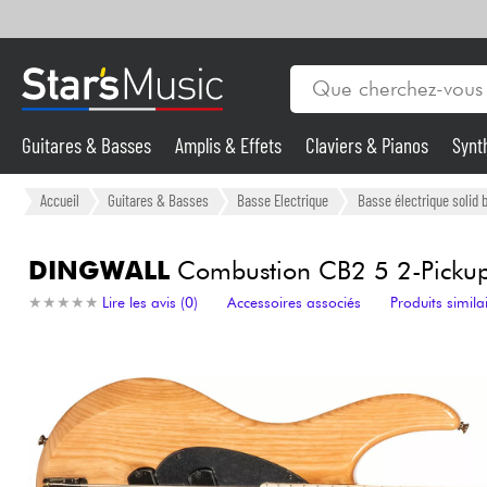
Guitares & Basses
Amplis & Effets
Claviers & Pianos
Synt
Vents
Guitares & Basses
Accueil
Guitares & Basses
Basse Electrique
Basse électrique solid 
Synthés & Sampleurs
DINGWALL
Combustion CB2 5 2-Pickups
★
★
★
★
★
★
★
★
★
★
Lire les avis (0)
Accessoires associés
Produits simila
Micros & HF
Eclairage
Violons & Quatuor