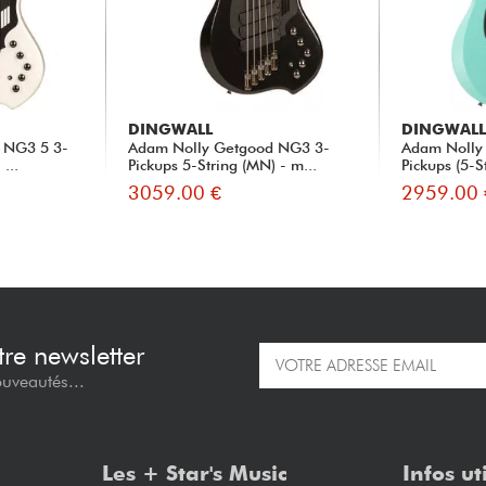
DINGWALL
DINGWAL
 NG3 5 3-
Adam Nolly Getgood NG3 3-
Adam Nolly
...
Pickups 5-String (MN) - m...
Pickups (5-St
3059.00 €
2959.00 
re newsletter
ouveautés...
Les + Star's Music
Infos ut