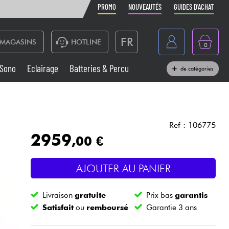
PROMO
NOUVEAUTÉS
GUIDES D'ACHAT
FR
MAGASINS
HOTLINE
0
Belgique
Sono
Eclairage
Batteries & Percu
de catégories
België
Claviers & Pianos
España
Casques
Deutschland
Ref : 106775
2959
,00 €
Nederland
Sono
English
AJOUTER AU PANIER
Vents
Livraison
gratuite
Prix bas
garantis
Câbles & Access.
Satisfait
ou
remboursé
Garantie 3 ans