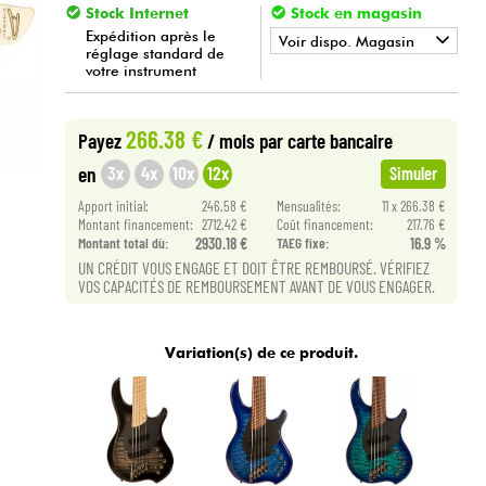
Stock Internet
Stock en magasin
Expédition après le
Voir dispo. Magasin
réglage standard de
votre instrument
•
Star
'
S
Music
TOULOUSE
266.38 €
Payez
/ mois
par carte bancaire
3x
4x
10x
12x
en
Simuler
Apport initial:
246.58 €
Mensualités:
11 x 266.38 €
Montant financement:
2712.42 €
Coût financement:
217.76 €
Montant total dù:
2930.18 €
TAEG fixe:
16.9 %
UN CRÉDIT VOUS ENGAGE ET DOIT ÊTRE REMBOURSÉ. VÉRIFIEZ
VOS CAPACITÉS DE REMBOURSEMENT AVANT DE VOUS ENGAGER.
Variation(s) de ce produit.