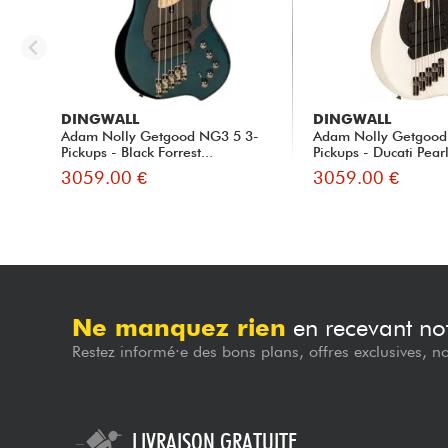
DINGWALL
DINGWALL
Adam Nolly Getgood NG3 5 3-
Adam Nolly Getgood
Pickups - Black Forrest...
Pickups - Ducati Pearl 
3059.00 €
3059.00 €
Ne manquez rien
en recevant not
Restez informé·e des bons plans, offres exclusives, n
LIVRAISON GRATUITE