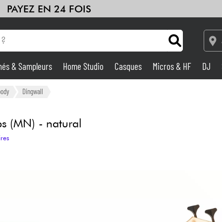
PAYEZ EN 24 FOIS
hés & Sampleurs
Home Studio
Casques
Micros & HF
DJ
Amplis & Effets
body
Dingwall
Home Studio
 (MN) - natural
ires
DJ
Batteries & Percu
Eveil Musical