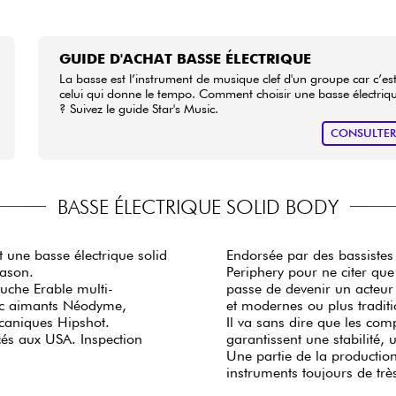
GUIDE D'ACHAT BASSE ÉLECTRIQUE
La basse est l’instrument de musique clef d'un groupe car c’es
celui qui donne le tempo. Comment choisir une basse électriq
? Suivez le guide Star's Music.
CONSULTE
BASSE ÉLECTRIQUE SOLID BODY
 une basse électrique solid
Endorsée par des bassiste
pason.
Periphery pour ne citer que les plus célèbres, la
uche Erable multi-
passe de devenir un acteur majeur de l'industrie musicale avec des
vec aimants Néodyme,
et modernes ou plus traditi
caniques Hipshot.
Il va sans dire que les com
cés aux USA. Inspection
garantissent une stabilité,
Une partie de la productio
instruments toujours de trè