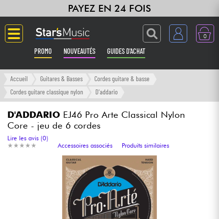
PAYEZ EN 24 FOIS
0
PROMO
NOUVEAUTÉS
GUIDES D'ACHAT
Langue
Accueil
Guitares & Basses
Cordes guitare & basse
Cordes guitare classique nylon
D'addario
Guitares & Basses
D'ADDARIO
EJ46 Pro Arte Classical Nylon
Core - jeu de 6 cordes
Amplis & Effets
Lire les avis (0)
★
★
★
★
★
★
★
★
★
★
Accessoires associés
Produits similaires
Claviers & Pianos
Synthés & Sampleurs
Home Studio