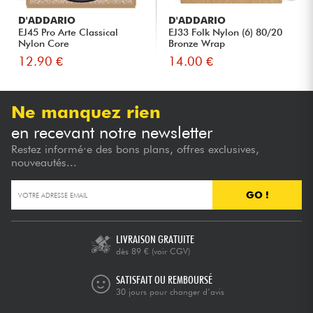
D'ADDARIO
D'ADDARIO
EJ45 Pro Arte Classical
EJ33 Folk Nylon (6) 80/20
Nylon Core
Bronze Wrap
12.90 €
14.00 €
Ne manquez rien
en recevant notre newsletter
Restez informé·e des bons plans, offres exclusives,
nouveautés...
GO !
LIVRAISON GRATUITE
dès 89 €
(voir CGV)
SATISFAIT OU REMBOURSÉ
30 jours pour changer d’avis