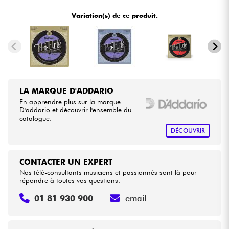
•
ACOUSTIC BY
Star
'
S
Music
Variation(s) de ce produit.
•
Câbles & Access.
Star
'
S
Music
BORDEAUX
•
Star
'
S
Music
BRUGES
HiFi
•
Star
'
S
Music
BRUXELLES
Packs
LA MARQUE D'ADDARIO
•
Star
'
S
Music
LILLE
En apprendre plus sur la marque
Voir nos marques
D'addario et découvrir l'ensemble du
•
catalogue.
Star
'
S
Music
LYON
DÉCOUVRIR
•
Star
'
S
Music
PARIS
CONTACTER UN EXPERT
•
Star
'
S
Music
TOULOUSE
Nos télé-consultants musiciens et passionnés sont là pour
répondre à toutes vos questions.
01 81 930 900
email