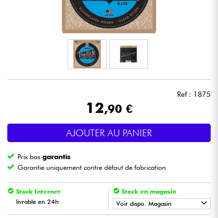
Casques
Micros & HF
DJ
Sono
Ref : 1875
12
,90 €
Eclairage
AJOUTER AU PANIER
Batteries & Percu
Prix bas
garantis
Vents
Garantie uniquement contre défaut de fabrication
Violons & Quatuor
Stock Internet
Stock en magasin
livrable en 24h
Voir dispo. Magasin
Eveil Musical