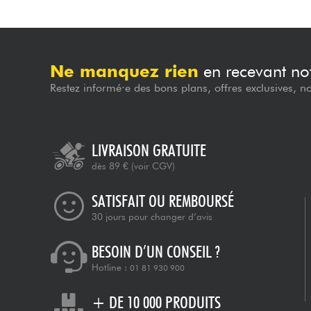
Ne manquez rien
en recevant not
Restez informé·e des bons plans, offres exclusives, n
LIVRAISON GRATUITE
dès 89 €
(voir CGV)
SATISFAIT OU REMBOURSÉ
30 jours pour changer d’avis
BESOIN D’UN CONSEIL ?
Hotline :
01 81 930 900
+ DE 10 000 PRODUITS