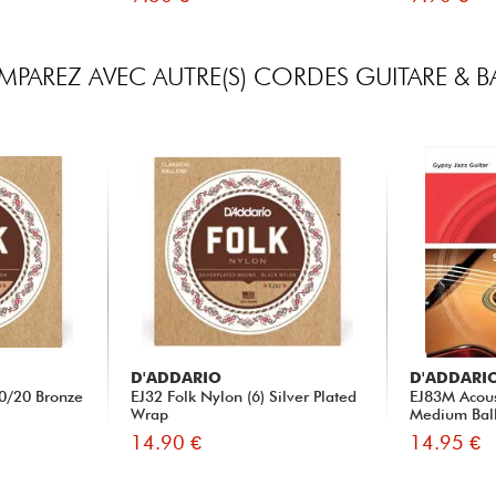
PAREZ AVEC AUTRE(S) CORDES GUITARE & B
D'ADDARIO
D'ADDARI
80/20 Bronze
EJ32 Folk Nylon (6) Silver Plated
EJ83M Acous
Wrap
Medium Bal
14.90 €
14.95 €