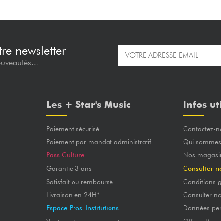
re newsletter
ouveautés...
Les + Star's Music
Infos ut
Paiement sécurisé
Contactez-n
Paiement par mandat administratif
Qui sommes
Pass Culture
Nos magasi
Garantie 3 ans
Consulter n
Satisfait ou remboursé
Conditions g
Livraison en 24H*
Consulter n
Espace Pros-Institutions
Données per