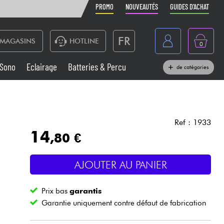
PROMO
NOUVEAUTÉS
GUIDES D'ACHAT
FR
MAGASINS
HOTLINE
0
Belgique
Sono
Eclairage
Batteries & Percu
de catégories
België
Claviers & Pianos
España
Casques
Deutschland
Ref : 1933
14
,80 €
Nederland
Sono
English
AJOUTER AU PANIER
Vents
Prix bas
garantis
Câbles & Access.
Garantie uniquement contre défaut de fabrication