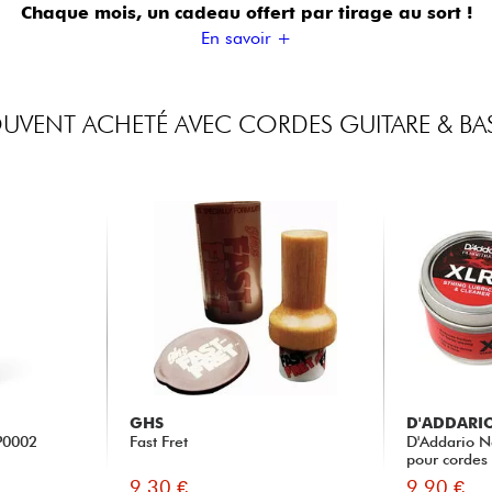
Chaque mois, un cadeau offert
par tirage au sort !
En savoir +
UVENT ACHETÉ AVEC CORDES GUITARE & BA
GHS
D'ADDARI
P0002
Fast Fret
D'Addario Ne
pour cordes 
9.30 €
9.90 €