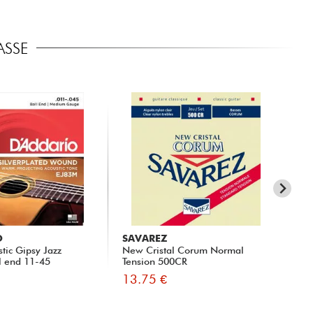
ASSE
O
SAVAREZ
SA
tic Gipsy Jazz
New Cristal Corum Normal
51
l end 11-45
Tension 500CR
13.75 €
15