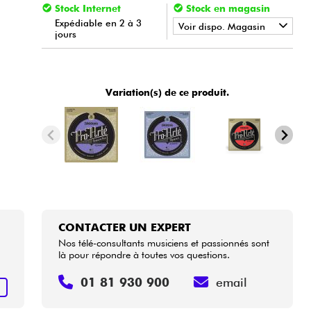
Stock Internet
Stock en magasin
Expédiable en 2 à 3
Voir dispo. Magasin
jours
•
Star
'
S
Music
BORDEAUX
•
Star
'
S
Music
BRUXELLES
Variation(s) de ce produit.
•
Star
'
S
Music
LILLE
•
Star
'
S
Music
LYON
•
Star
'
S
Music
PARIS
•
Star
'
S
Music
TOULOUSE
CONTACTER UN EXPERT
Nos télé-consultants musiciens et passionnés sont
là pour répondre à toutes vos questions.
01 81 930 900
email
+