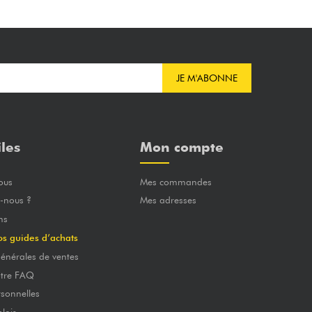
JE M'ABONNE
iles
Mon compte
ous
Mes commandes
-nous ?
Mes adresses
ns
os guides d’achats
énérales de ventes
otre FAQ
sonnelles