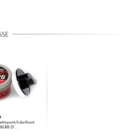
SSE
O
ttoyant/lubrifiant
XLR8 D'...