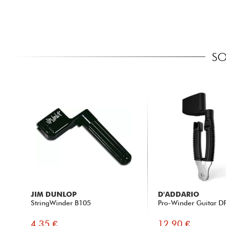
SO
JIM DUNLOP
D'ADDARIO
StringWinder B105
Pro-Winder Guitar D
4.35 €
12.90 €