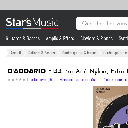
Guitares & Basses
Amplis & Effets
Claviers & Pianos
Synt
Vents
Guitares & Basses
Accueil
Guitares & Basses
Cordes guitare & basse
Cordes guitare c
Synthés & Sampleurs
D'ADDARIO
EJ44 Pro-Arté Nylon, Extra 
★
★
★
★
★
★
★
★
★
★
Lire les avis (0)
Accessoires associés
Produits simila
Micros & HF
Eclairage
Violons & Quatuor