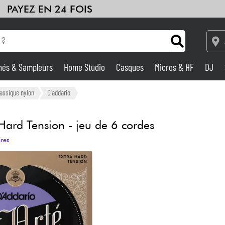
PAYEZ EN 24 FOIS
hés & Sampleurs
Home Studio
Casques
Micros & HF
DJ
Amplis & Effets
lassique nylon
D'addario
Home Studio
Hard Tension - jeu de 6 cordes
ires
DJ
Batteries & Percu
Eveil Musical