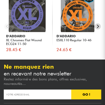
D'ADDARIO
D'ADDARIO
XL Chromes Flat Wound
ESXL110 Regular 10-46
ECG24 11-50
28.45 €
24.65 €
Ne manquez rien
en recevant notre newsletter
Restez informé·e des bons plans, offres exclusives,
nouveautés...
GO !