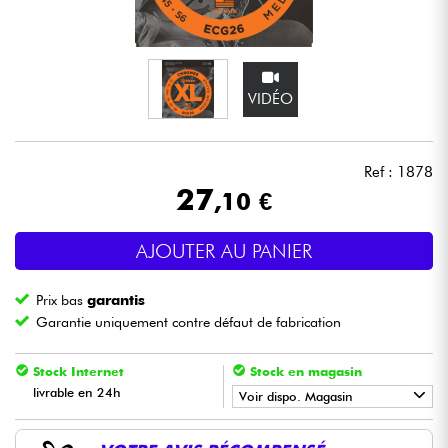
Casques
Micros & HF
VIDÉO
DJ
Ref : 1878
Sono
27
,10 €
Eclairage
AJOUTER AU PANIER
Batteries & Percu
Prix bas
garantis
Garantie uniquement contre défaut de fabrication
Vents
Stock Internet
Stock en magasin
Violons & Quatuor
livrable en 24h
Voir dispo. Magasin
•
LA PÉDALE BY
Star
'
S
Music
Eveil Musical