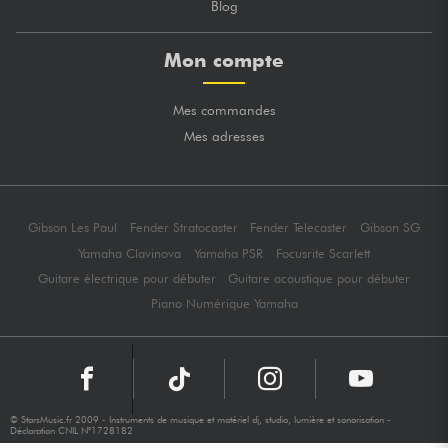
Blog
Mon compte
Mes commandes
Mes adresses
Gibson Les Paul
Fender Stratocaster
Fender Telecaster
Gibson SG
Yamaha Clavinova
Yamaha PSR
Focusrite Scarlett
Guitare électrique pour débuter
Guitare acoustique pour débuter
Piano Numérique Yamaha
© StarsMusic.fr 2009 - Instruments de musique et matériel dj, studio, lumière et sonorisation -
Déclaration CNIL N°1728182