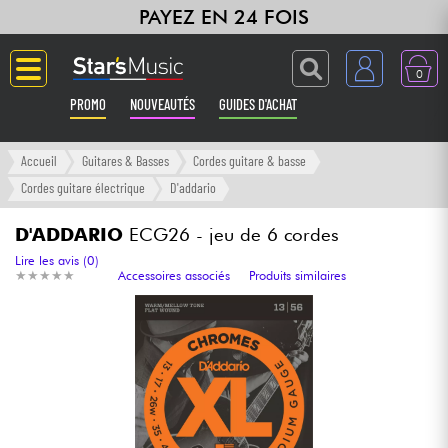
PAYEZ EN 24 FOIS
0
PROMO
NOUVEAUTÉS
GUIDES D'ACHAT
Langue
Accueil
Guitares & Basses
Cordes guitare & basse
Cordes guitare électrique
D'addario
Guitares & Basses
D'ADDARIO
ECG26 - jeu de 6 cordes
Amplis & Effets
Lire les avis (0)
★
★
★
★
★
★
★
★
★
★
Accessoires associés
Produits similaires
Claviers & Pianos
Synthés & Sampleurs
Home Studio