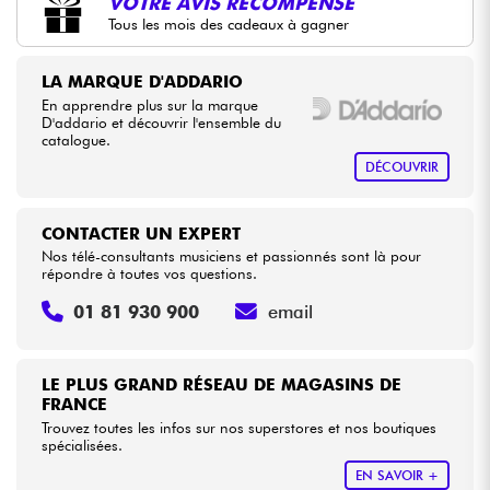
VOTRE AVIS RÉCOMPENSÉ
Tous les mois des cadeaux à gagner
•
Star
'
S
Music
BRUXELLES
Câbles & Access.
LA MARQUE D'ADDARIO
En apprendre plus sur la marque
HiFi
D'addario et découvrir l'ensemble du
catalogue.
DÉCOUVRIR
Packs
Voir nos marques
CONTACTER UN EXPERT
Nos télé-consultants musiciens et passionnés sont là pour
répondre à toutes vos questions.
01 81 930 900
email
LE PLUS GRAND RÉSEAU DE MAGASINS DE
FRANCE
Trouvez toutes les infos sur nos superstores et nos boutiques
spécialisées.
EN SAVOIR +