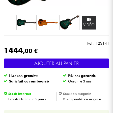
Casques
Micros & HF
VIDÉO
DJ
Ref : 123141
Sono
1444
,00 €
Eclairage
AJOUTER AU PANIER
Batteries & Percu
Livraison
gratuite
Prix bas
garantis
Satisfait
ou
remboursé
Garantie 3 ans
Vents
Stock Internet
Stock en magasin
Violons & Quatuor
Expédiable en 3 à 5 jours
Pas disponible en magasin
Eveil Musical