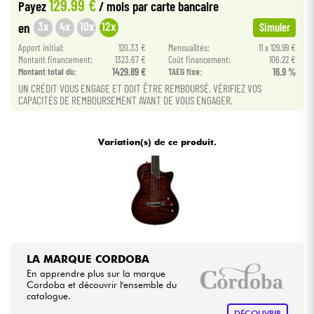
129.99 €
Payez
/ mois
par carte bancaire
3x
4x
10x
12x
en
Simuler
Câbles & Access.
Apport initial:
120.33 €
Mensualités:
11 x 129.99 €
Montant financement:
1323.67 €
Coût financement:
106.22 €
HiFi
Montant total dù:
1429.89 €
TAEG fixe:
16.9 %
UN CRÉDIT VOUS ENGAGE ET DOIT ÊTRE REMBOURSÉ. VÉRIFIEZ VOS
CAPACITÉS DE REMBOURSEMENT AVANT DE VOUS ENGAGER.
Packs
Voir nos marques
Variation(s) de ce produit.
LA MARQUE CORDOBA
En apprendre plus sur la marque
Cordoba et découvrir l'ensemble du
catalogue.
DÉCOUVRIR