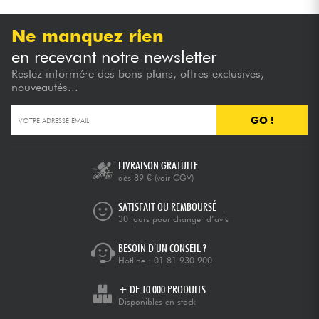
Ne manquez rien
en recevant notre newsletter
Restez informé·e des bons plans, offres exclusives,
nouveautés...
GO !
LIVRAISON GRATUITE
dès 89 €
(voir CGV)
SATISFAIT OU REMBOURSÉ
30 jours pour changer d’avis
BESOIN D’UN CONSEIL ?
Hotline :
01 81 930 900
+ DE 10 000 PRODUITS
Disponibles en stock