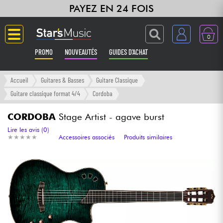
PAYEZ EN 24 FOIS
0
PROMO
NOUVEAUTÉS
GUIDES D'ACHAT
Langue
Accueil
Guitares & Basses
Guitare Classique
Guitare classique format 4/4
Cordoba
Guitares & Basses
CORDOBA
Stage Artist - agave burst
Amplis & Effets
Lire les avis (0)
★
★
★
★
★
★
★
★
★
★
Accessoires associés
Produits similaires
Claviers & Pianos
Synthés & Sampleurs
Home Studio