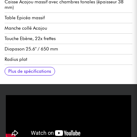
Caisse Acajou massif avec chambres tonales (épaisseur 38
mm)
Table Epicéa massif
Manche collé Acajou
Touche Ebène, 22x frettes
Diapason 25.6" / 650 mm
Radius plat
Largeur manche 1e frette 48 mm
Epaisseur manche 1e frette 20 mm
Epaisseur manche 9e frette 23 mm
Préampli double source Fishman Stage System avec volume,
Mécaniques Cordoba type classique
Sillets en os
Finition brillant
Vendue avec étui rigide Cordoba
Plus de spécifications
EQ et mélangeur piezo / capteurs