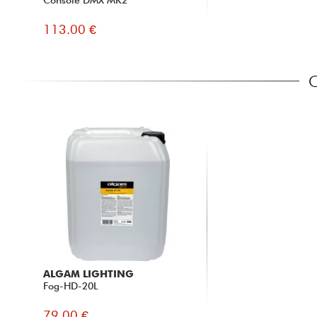
Console DMX MK2
113.00 €
C
ALGAM LIGHTING
Fog-HD-20L
79.00 €