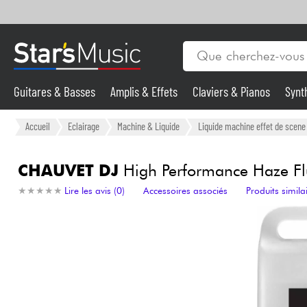
Guitares & Basses
Amplis & Effets
Claviers & Pianos
Synt
Vents
Guitares & Basses
Accueil
Eclairage
Machine & Liquide
Liquide machine effet de scene
Synthés & Sampleurs
CHAUVET DJ
High Performance Haze Fl
★
★
★
★
★
★
★
★
★
★
Lire les avis (0)
Accessoires associés
Produits simila
Micros & HF
Eclairage
Violons & Quatuor