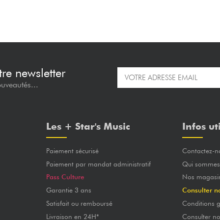
re newsletter
ouveautés...
Les + Star's Music
Infos ut
Paiement sécurisé
Contactez-n
Paiement par mandat administratif
Qui sommes
Pass Culture
Nos magasi
Garantie 3 ans
Consulter n
Satisfait ou remboursé
Conditions g
Livraison en 24H*
Consulter n