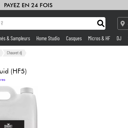
PAYEZ EN 24 FOIS
hés & Sampleurs
Home Studio
Casques
Micros & HF
DJ
Amplis & Effets
Chauvet dj
Home Studio
uid (HF5)
ires
DJ
Batteries & Percu
Eveil Musical