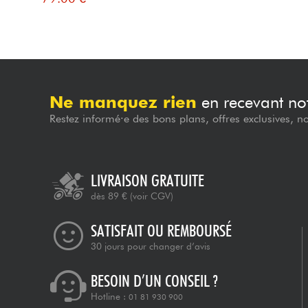
Ne manquez rien
en recevant not
Restez informé·e des bons plans, offres exclusives, n
LIVRAISON GRATUITE
dès 89 €
(voir CGV)
SATISFAIT OU REMBOURSÉ
30 jours pour changer d’avis
BESOIN D’UN CONSEIL ?
Hotline :
01 81 930 900