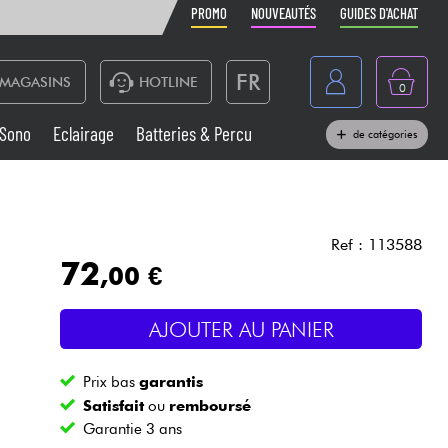
PROMO
NOUVEAUTÉS
GUIDES D'ACHAT
FR
MAGASINS
HOTLINE
0
Belgique
Sono
Eclairage
Batteries & Percu
de catégories
België
Claviers & Pianos
España
Casques
Deutschland
Ref : 113588
72
,00 €
Nederland
Sono
English
AJOUTER AU PANIER
Vents
Prix bas
garantis
Câbles & Access.
Satisfait
ou
remboursé
Garantie 3 ans