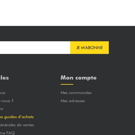
JE M'ABONNE
iles
Mon compte
ous
Mes commandes
-nous ?
Mes adresses
ns
os guides d’achats
énérales de ventes
otre FAQ