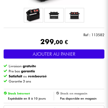
Casques
Micros & HF
DJ
Ref : 113582
299
,00 €
Sono
AJOUTER AU PANIER
Eclairage
Livraison
gratuite
Batteries & Percu
Prix bas
garantis
Satisfait
ou
remboursé
Garantie 3 ans
Vents
Stock Internet
Stock en magasin
Violons & Quatuor
Expédiable en 8 à 10 jours
Pas disponible en magasin
Eveil Musical