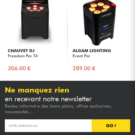
CHAUVET DJ
ALGAM LIGHTING
Freedom Par T6
Event Par
306.00 €
289.00 €
Ne manquez rien
en recevant notre newsletter
Restez informé·e des bons plans, offres exclusives,
nouveautés...
GO !