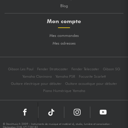
Blog
Mon compte
Mes commandes
Mes adresses
Gibson Les Paul
Fender Stratocaster
Fender Telecaster
Gibson SG
Yamaha Clavinova
Yamaha PSR
Focusrite Scarlett
Guitare électrique pour débuter
Guitare acoustique pour débuter
Piano Numérique Yamaha
© StarsMusic.fr 2009 - Instruments de musique et matériel dj, studio, lumière et sonorisation -
Déclaration CNIL N°1728182