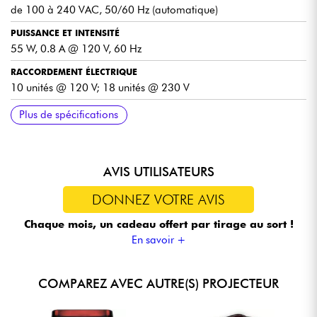
de 100 à 240 VAC, 50/60 Hz (automatique)
PUISSANCE ET INTENSITÉ
55 W, 0.8 A @ 120 V, 60 Hz
RACCORDEMENT ÉLECTRIQUE
10 unités @ 120 V; 18 unités @ 230 V
POIDS
DIMENSIONS
HOMOLOGATIONS
CONTRÔLEURS OPTIONNELS
DURÉE DE FONCTIONNEMENT MAXI (TOUT ALLUMÉ)
DURÉE DE FONCTIONNEMENT MAXI (UNE SEULE COULEUR)
TEMPS DE CHARGE
Plus de spécifications
7.6 lbs (3.4 kg)
12 x 3.5 x 8.5 in (308 x 89 x 217 mm)
CE, UKCA, RoHS
IRC-6, ILS Command
jusqu'à 9 heures
jusqu'à 20 heures
5 heures
AVIS UTILISATEURS
DONNEZ VOTRE AVIS
Chaque mois, un cadeau offert
par tirage au sort !
En savoir +
COMPAREZ AVEC AUTRE(S) PROJECTEUR