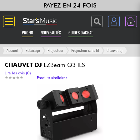
PAYEZ EN 24 FOIS
0
PROMO
NOUVEAUTÉS
GUIDES D'ACHAT
Langue
Accueil
Eclairage
Projecteur
Projecteur sans fil
Chauvet dj
Guitares & Basses
CHAUVET DJ
EZBeam Q3 ILS
Lire les avis (0)
★
★
★
★
★
★
★
★
★
★
Produits similaires
Amplis & Effets
Claviers & Pianos
Synthés & Sampleurs
Home Studio