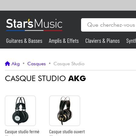
Guitares & Basses
Amplis & Effets
Claviers & Pianos
Synt
Vents
Guitares & Basses
Akg
•
Casques
•
Casque Studio
Synthés & Sampleurs
CASQUE STUDIO
AKG
Micros & HF
Eclairage
Violons & Quatuor
Casque studio fermé
Casque studio ouvert