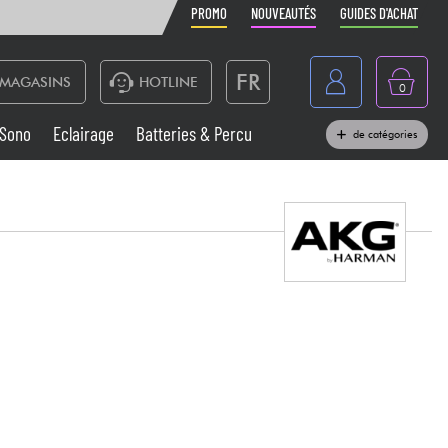
PROMO
NOUVEAUTÉS
GUIDES D'ACHAT
FR
MAGASINS
HOTLINE
0
Belgique
Sono
Eclairage
Batteries & Percu
de catégories
België
Claviers & Pianos
España
Casques
Deutschland
Nederland
Sono
English
Vents
Câbles & Access.