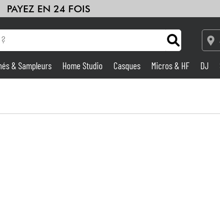
PAYEZ EN 24 FOIS
hés & Sampleurs
Home Studio
Casques
Micros & HF
DJ
Amplis & Effets
Home Studio
DJ
Batteries & Percu
Eveil Musical