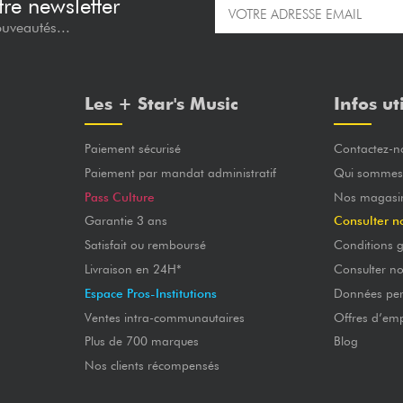
re newsletter
ouveautés...
Les + Star's Music
Infos ut
Paiement sécurisé
Contactez-n
Paiement par mandat administratif
Qui sommes
Pass Culture
Nos magasi
Garantie 3 ans
Consulter n
Satisfait ou remboursé
Conditions g
Livraison en 24H*
Consulter n
Espace Pros-Institutions
Données per
Ventes intra-communautaires
Offres d’emp
Plus de 700 marques
Blog
Nos clients récompensés