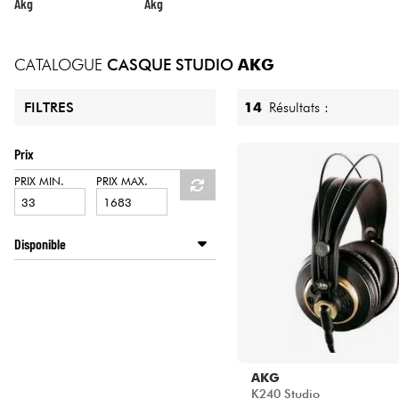
HiFi
Akg
Akg
CATALOGUE
CASQUE STUDIO
AKG
14
Résultats :
FILTRES
Prix
PRIX MIN.
PRIX MAX.
Disponible
Disponible en ligne
METAL GUITAR by Star's Music
Star's Music Bordeaux
Star's Music Bruge
Star's Music Lille
AKG
Star's Music Lyon
K240 Studio