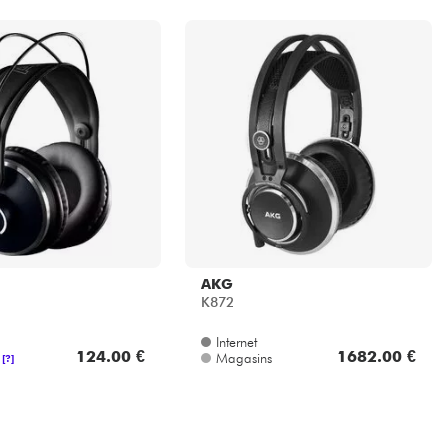
AKG
K872
Internet
124.00 €
1682.00 €
Magasins
[?]