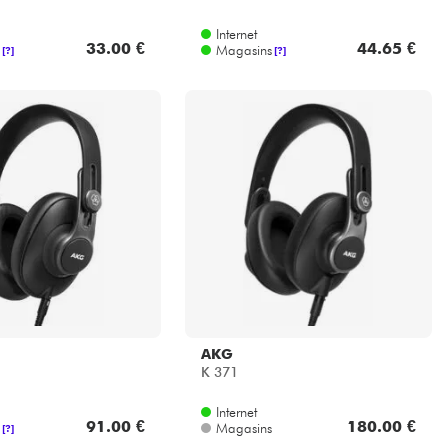
Internet
33.00 €
44.65 €
Magasins
[?]
[?]
AKG
K 371
Internet
91.00 €
180.00 €
Magasins
[?]