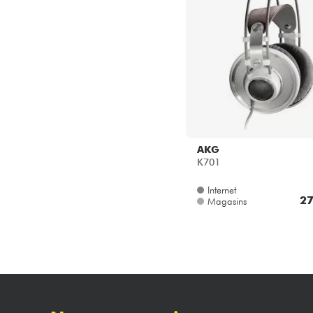
AKG
K701
Internet
27
Magasins