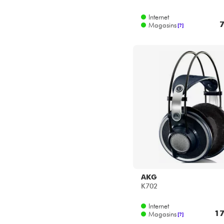
Star's Music Paris
Star's Music Toulouse
Internet
7
Magasins
[?]
AKG
K702
Internet
17
Magasins
[?]