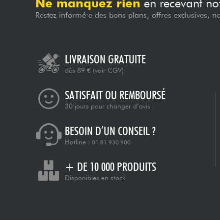
Ne manquez rien
en recevant not
Restez informé·e des bons plans, offres exclusives, n
LIVRAISON GRATUITE
dès 89 €
(voir CGV)
SATISFAIT OU REMBOURSÉ
30 jours pour changer d’avis
BESOIN D’UN CONSEIL ?
Hotline :
01 81 930 900
+ DE 10 000 PRODUITS
Disponibles en stock