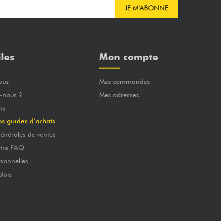
JE M'ABONNE
iles
Mon compte
ous
Mes commandes
-nous ?
Mes adresses
ns
os guides d’achats
énérales de ventes
otre FAQ
sonnelles
lois