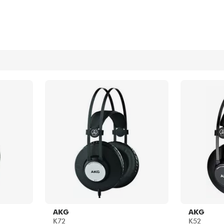
Packs
Voir nos marques
AKG
AKG
K72
K52