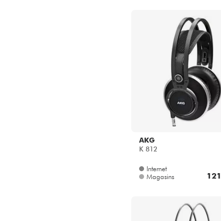
AKG
K 812
Internet
121
Magasins