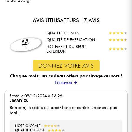
Poids: 235 g
AVIS UTILISATEURS : 7 AVIS
QUALITÉ DU SON
★
★
★
★
★
★
★
★
★
★
QUALITÉ DE FABRICATION
★
★
★
★
★
★
★
★
★
★
4,2
ISOLEMENT DU BRUIT
5
★
★
★
★
★
★
★
★
★
★
EXTÉRIEUR
DONNEZ VOTRE AVIS
Chaque mois, un cadeau offert
par tirage au sort !
En savoir +
Posté le 09/12/2024 à 18:26
JIMMY O.
Bon son, le câble est assez long et confort vraiment pas
mal !
NOTE GLOBALE
★
★
★
★
★
★
★
★
★
★
★
★
★
★
★
★
★
★
★
★
QUALITÉ DU SON