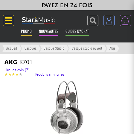
PAYEZ EN 24 FOIS
0
PROMO
NOUVEAUTÉS
GUIDES D'ACHAT
Langue
Accueil
Casques
Casque Studio
Casque studio ouvert
Akg
Guitares & Basses
AKG
K701
Lire les avis (7)
★
★
★
★
★
★
★
★
★
★
Produits similaires
Amplis & Effets
Claviers & Pianos
Synthés & Sampleurs
Home Studio