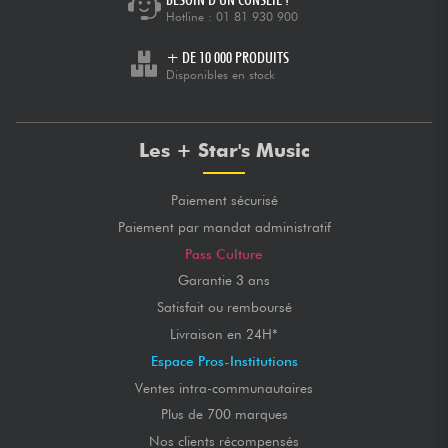
FRED N.
Hotline :
01 81 930 900
Bon son.
Habitué à l' "ultrasone pro 550 (2012)" qui est un casque
+ DE 10 000 PRODUITS
fermé fort dans les basses.
Disponibles en stock
Je ne suis pas déçu du AKG 702 : il ne fatigue pas
l'oreille, confortable, le spectre est respecté et les basses
sont bien présentes.
On s'habitue vite.
Les + Star's Music
NOTE GLOBALE
★
★
★
★
★
★
★
★
★
★
Paiement sécurisé
★
★
★
★
★
★
★
★
★
★
QUALITÉ DU SON
★
★
★
★
★
★
★
★
★
★
QUALITÉ DE FABRICATION
Paiement par mandat administratif
★
★
★
★
★
★
★
★
★
★
ISOLEMENT DU BRUIT EXTÉRIEUR
Pass Culture
Garantie 3 ans
Satisfait ou remboursé
Livraison en 24H*
Espace Pros-Institutions
Ventes intra-communautaires
Plus de 700 marques
Nos clients récompensés