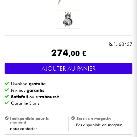
Casques
Micros & HF
DJ
Ref : 60437
274
,00 €
Sono
AJOUTER AU PANIER
Eclairage
Livraison
gratuite
Batteries & Percu
Prix bas
garantis
Satisfait
ou
remboursé
Garantie 3 ans
Vents
Indisponible pour le
Stock en magasin
Violons & Quatuor
moment
Pas disponible en magasin
nous contacter
Eveil Musical