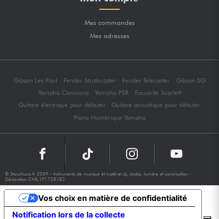
Mes commandes
Mes adresses
Gibson Les Paul
Fender Stratocaster
Fender Telecaster
Gibson SG
Yamaha Clavinova
Yamaha PSR
Focusrite Scarlett
Guitare électrique pour débuter
Guitare acoustique pour débuter
Piano Numérique Yamaha
© StarsMusic.fr 2009 - Instruments de musique et matériel dj, studio, lumière et sonorisation -
Déclaration CNIL N°1728182
Vos choix en matière de confidentialité
Notification lors de la collecte