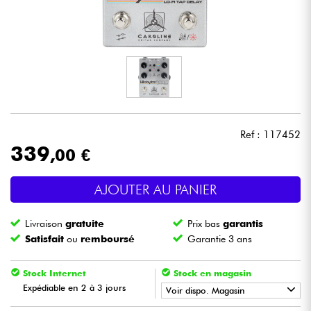
Casques
Micros & HF
DJ
Sono
Ref : 117452
339
,00 €
Eclairage
AJOUTER AU PANIER
Batteries & Percu
Livraison
gratuite
Prix bas
garantis
Vents
Satisfait
ou
remboursé
Garantie 3 ans
Violons & Quatuor
Stock Internet
Stock en magasin
Expédiable en 2 à 3 jours
Voir dispo. Magasin
Eveil Musical