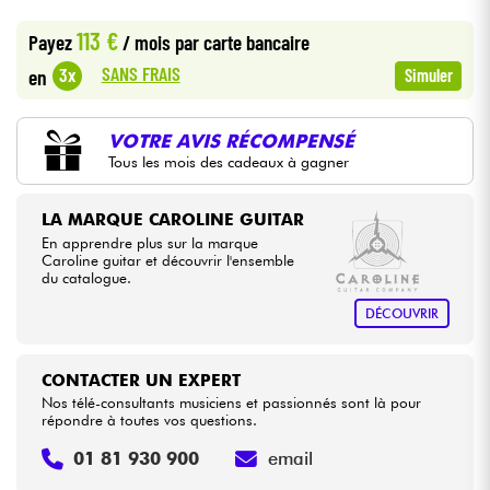
•
LA PÉDALE BY
Star
'
S
Music
113 €
Payez
/ mois
par carte bancaire
Câbles & Access.
SANS FRAIS
3x
en
Simuler
HiFi
VOTRE AVIS RÉCOMPENSÉ
Tous les mois des cadeaux à gagner
Packs
Voir nos marques
LA MARQUE CAROLINE GUITAR
En apprendre plus sur la marque
Caroline guitar et découvrir l'ensemble
du catalogue.
DÉCOUVRIR
CONTACTER UN EXPERT
Nos télé-consultants musiciens et passionnés sont là pour
répondre à toutes vos questions.
01 81 930 900
email