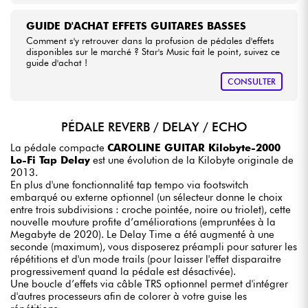
GUIDE D'ACHAT EFFETS GUITARES BASSES
Comment s'y retrouver dans la profusion de pédales d'effets
disponibles sur le marché ? Star's Music fait le point, suivez ce
guide d'achat !
CONSULTER
PÉDALE REVERB / DELAY / ECHO
La pédale compacte
CAROLINE GUITAR Kilobyte-2000
Lo-Fi Tap Delay
est une évolution de la Kilobyte originale de
2013.
En plus d'une fonctionnalité tap tempo via footswitch
embarqué ou externe optionnel (un sélecteur donne le choix
entre trois subdivisions : croche pointée, noire ou triolet), cette
nouvelle mouture profite d’améliorations (empruntées à la
Megabyte de 2020). Le Delay Time a été augmenté à une
seconde (maximum), vous disposerez préampli pour saturer les
répétitions et d'un mode trails (pour laisser l'effet disparaitre
progressivement quand la pédale est désactivée).
Une boucle d’effets via câble TRS optionnel permet d'intégrer
d'autres processeurs afin de colorer à votre guise les