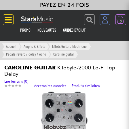
PAYEZ EN 24 FOIS
0
PROMO
NOUVEAUTÉS
GUIDES D'ACHAT
Langue
Accueil
Amplis & Effets
Effets Guitare Electrique
Pédale reverb / delay / echo
Caroline guitar
Guitares & Basses
CAROLINE GUITAR
Kilobyte-2000 Lo-Fi Tap
Delay
Amplis & Effets
Lire les avis (0)
★
★
★
★
★
★
★
★
★
★
Accessoires associés
Produits similaires
Claviers & Pianos
Synthés & Sampleurs
Home Studio