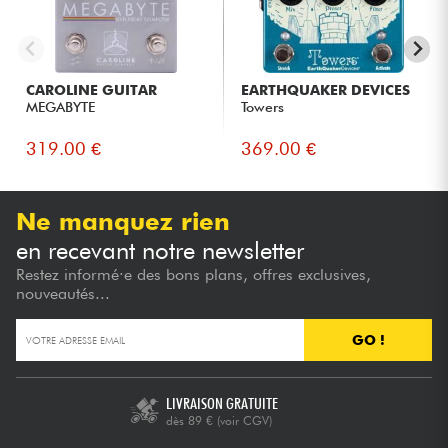
CAROLINE GUITAR
EARTHQUAKER DEVICES
MEGABYTE
Towers
319.00 €
369.00 €
Ne manquez rien
en recevant notre newsletter
Restez informé·e des bons plans, offres exclusives,
nouveautés...
GO !
LIVRAISON GRATUITE
dès 89 €
(voir CGV)