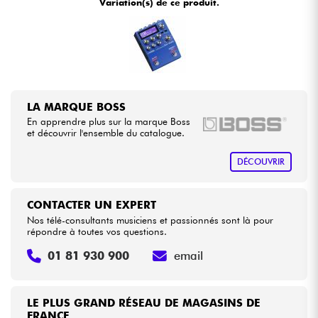
Variation(s) de ce produit.
•
Star
'
S
Music
BRUGES
Câbles & Access.
HiFi
LA MARQUE BOSS
Packs
En apprendre plus sur la marque Boss
et découvrir l'ensemble du catalogue.
Voir nos marques
DÉCOUVRIR
CONTACTER UN EXPERT
Nos télé-consultants musiciens et passionnés sont là pour
répondre à toutes vos questions.
01 81 930 900
email
LE PLUS GRAND RÉSEAU DE MAGASINS DE
FRANCE