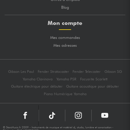
Blog
Mon compte
Mes commandes
Mes adresses
Gibson Les Paul
Fender Stratocaster
Fender Telecaster
Gibson SG
Yamaha Clavinova
Yamaha PSR
Focusrite Scarlett
Guitare électrique pour débuter
Guitare acoustique pour débuter
Piano Numérique Yamaha
© StarsMusic.fr 2009 - Instruments de musique et matériel dj, studio, lumière et sonorisation -