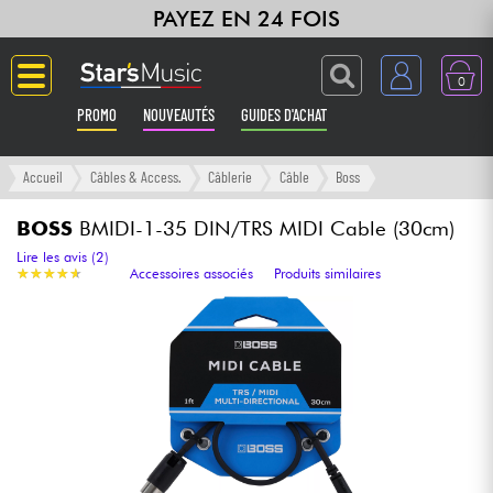
PAYEZ EN 24 FOIS
0
PROMO
NOUVEAUTÉS
GUIDES D'ACHAT
Langue
Accueil
Câbles & Access.
Câblerie
Câble
Boss
Guitares & Basses
BOSS
BMIDI-1-35 DIN/TRS MIDI Cable (30cm)
Lire les avis (2)
★
★
★
★
★
★
★
★
★
★
Accessoires associés
Produits similaires
Amplis & Effets
Claviers & Pianos
Synthés & Sampleurs
Home Studio