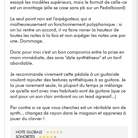
essayé les modèles supérieurs, mais le format de celle-ce
est un avantage (elle se case sans pb sur un Pedalboard)
Le seul point noir est l'arpégiateur, qui a
malheureusement un fonctionnement polyphonique : si
on lui rentre un accord, il va faire varier la hauteur de
toutes les notes à la fois et non arpéger les notes une par
une. Dommage.
Donc pour moi c'est un bon compromis entre la prise en
main immédiate, des sons "style synthétiseur" et un tarif
abordable.
Je recommande vivement cette pédale à un guitariste
voulant rajouter des textures synthétiques à sa guitare. Je
la joue rarement seule, la plupart du temps je mélange
ce qu'elle sort avec mes habituels sont de guitare (que ce
soit pour un son clair ambiant ou un lead agressif...)
Par contre si ce que vous cherchez est un véritable son de
synth... changez de rayon dans le magasin et apprenez à
jouer du clavier !
NOTE GLOBALE
★
★
★
★
★
★
★
★
★
★
★
★
★
★
★
★
★
★
★
★
SONORITÉS