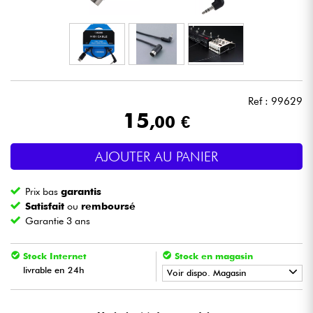
Casques
Micros & HF
DJ
Ref : 99629
15
,00 €
Sono
AJOUTER AU PANIER
Eclairage
Prix bas
garantis
Batteries & Percu
Satisfait
ou
remboursé
Garantie 3 ans
Vents
Stock Internet
Stock en magasin
livrable en 24h
Violons & Quatuor
Voir dispo. Magasin
•
Star
'
S
Music
BORDEAUX
Eveil Musical