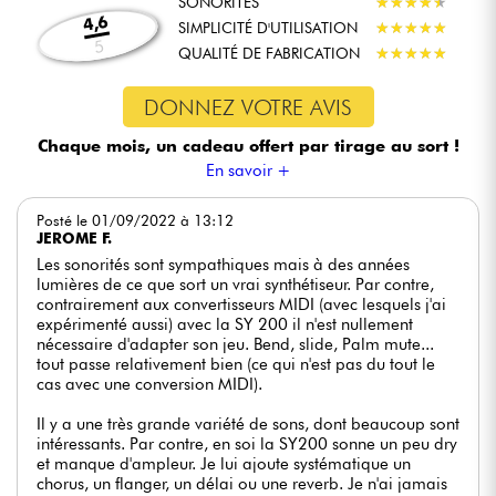
SONORITÉS
★
★
★
★
★
★
★
★
★
★
4,6
SIMPLICITÉ D'UTILISATION
★
★
★
★
★
★
★
★
★
★
5
QUALITÉ DE FABRICATION
★
★
★
★
★
★
★
★
★
★
DONNEZ VOTRE AVIS
Chaque mois, un cadeau offert
par tirage au sort !
En savoir +
Posté le 01/09/2022 à 13:12
JEROME F.
Les sonorités sont sympathiques mais à des années
lumières de ce que sort un vrai synthétiseur. Par contre,
contrairement aux convertisseurs MIDI (avec lesquels j'ai
expérimenté aussi) avec la SY 200 il n'est nullement
nécessaire d'adapter son jeu. Bend, slide, Palm mute...
tout passe relativement bien (ce qui n'est pas du tout le
cas avec une conversion MIDI).
Il y a une très grande variété de sons, dont beaucoup sont
intéressants. Par contre, en soi la SY200 sonne un peu dry
et manque d'ampleur. Je lui ajoute systématique un
chorus, un flanger, un délai ou une reverb. Je n'ai jamais