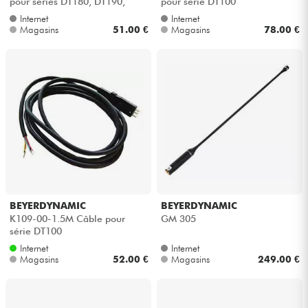
pour séries DT180, DT190,
pour série DT100
DT280 et DT290
Internet
Internet
Magasins
51.00 €
Magasins
78.00 €
BEYERDYNAMIC
BEYERDYNAMIC
K109-00-1.5M Câble pour
GM 305
série DT100
Internet
Internet
Magasins
52.00 €
Magasins
249.00 €