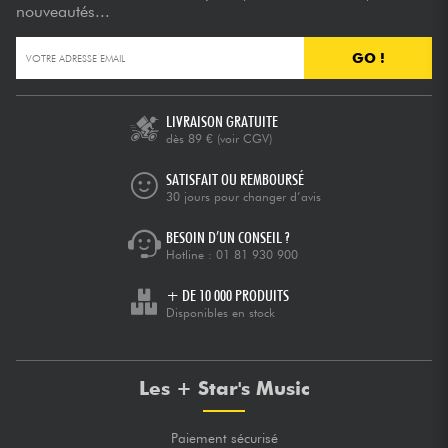
nouveautés...
GO !
LIVRAISON GRATUITE
dès 89 €
(voir CGV)
SATISFAIT OU REMBOURSÉ
30 jours pour changer d’avis
BESOIN D’UN CONSEIL ?
Hotline :
01 81 930 900
+ DE 10 000 PRODUITS
Disponibles en stock
Les + Star's Music
Paiement sécurisé