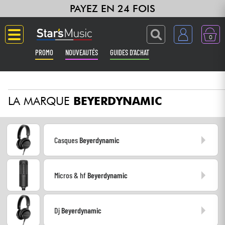
PAYEZ EN 24 FOIS
0
PROMO
NOUVEAUTÉS
GUIDES D'ACHAT
Langue
LA MARQUE
BEYERDYNAMIC
Guitares & Basses
Amplis & Effets
Casques
Beyerdynamic
Claviers & Pianos
Micros & hf
Beyerdynamic
Synthés & Sampleurs
Home Studio
Dj
Beyerdynamic