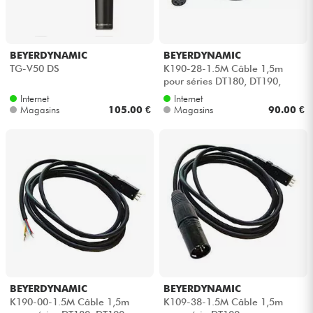
Câbles & Access.
BEYERDYNAMIC
BEYERDYNAMIC
TG-V50 DS
K190-28-1.5M Câble 1,5m
HiFi
pour séries DT180, DT190,
DT280 et DT290
Internet
Internet
Packs
Magasins
105.00 €
Magasins
90.00 €
Voir nos marques
BEYERDYNAMIC
BEYERDYNAMIC
K190-00-1.5M Câble 1,5m
K109-38-1.5M Câble 1,5m