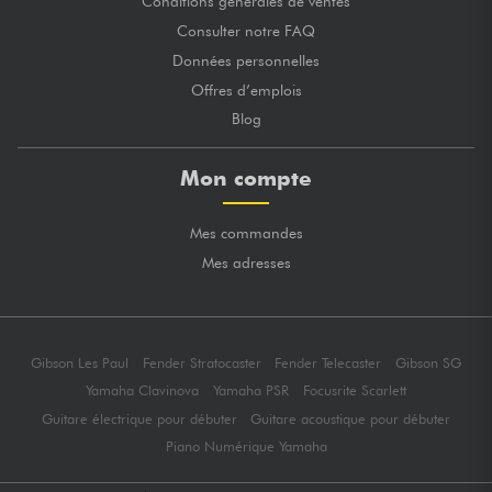
Conditions générales de ventes
Consulter notre FAQ
Données personnelles
Offres d’emplois
Blog
Mon compte
Mes commandes
Mes adresses
Gibson Les Paul
Fender Stratocaster
Fender Telecaster
Gibson SG
Yamaha Clavinova
Yamaha PSR
Focusrite Scarlett
Guitare électrique pour débuter
Guitare acoustique pour débuter
Piano Numérique Yamaha