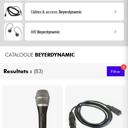
Casques
Câbles & access.
Beyerdynamic
Micros & HF
Hifi
Beyerdynamic
DJ
Sono
CATALOGUE
BEYERDYNAMIC
Eclairage
1
Resultats :
(83)
Filtrer
Batteries & Percu
Vents
Violons & Quatuor
Eveil Musical