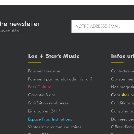
re newsletter
ouveautés...
Les + Star's Music
Infos ut
Paiement sécurisé
Contactez-n
Paiement par mandat administratif
Qui sommes
Pass Culture
Nos magasi
Garantie 3 ans
Consulter n
Satisfait ou remboursé
Conditions g
Livraison en 24H*
Consulter n
Espace Pros-Institutions
Données per
Ventes intra-communautaires
Offres d’emp