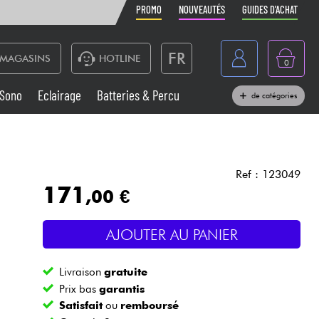
PROMO
NOUVEAUTÉS
GUIDES D'ACHAT
FR
MAGASINS
HOTLINE
0
Belgique
Sono
Eclairage
Batteries & Percu
de catégories
België
Claviers & Pianos
España
Casques
Deutschland
Ref : 123049
171
,00 €
Nederland
Sono
English
AJOUTER AU PANIER
Vents
Livraison
gratuite
Câbles & Access.
Prix bas
garantis
Satisfait
ou
remboursé