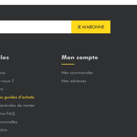
JE M'ABONNE
iles
Mon compte
ous
Mes commandes
-nous ?
Mes adresses
ns
os guides d’achats
énérales de ventes
otre FAQ
sonnelles
lois