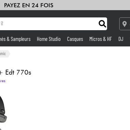
PAYEZ EN 24 FOIS
hés & Sampleurs
Home Studio
Casques
Micros & HF
DJ
HiFi
Packs
Voir nos marques
Amplis & Effets
amic
Home Studio
 Edt 770s
ires
DJ
Batteries & Percu
Eveil Musical