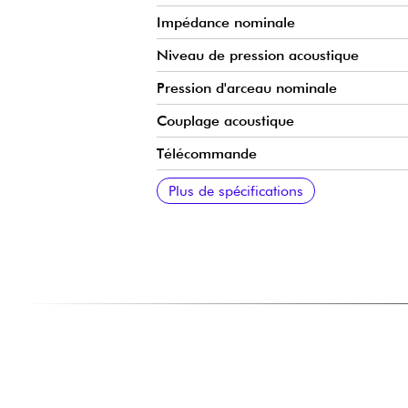
Impédance nominale
Niveau de pression acoustique
Pression d'arceau nominale
Couplage acoustique
Télécommande
Câble et connectique
Certification
Fabrication
Plus de spécifications