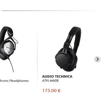
AUDIO TECHNICA
SE
Drums Headphones
ATH-M60X
HD
175.00 €
18