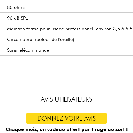
80 ohms
96 dB SPL
Maintien ferme pour usage professionnel, environ 3,5 à 5,
Circumaural (autour de l'oreille)
Sans télécommande
Câble droit avec jack mini (3,5 mm) et adaptateur jack 6,3
HEADPHONE LAB certifié
Fabriqué à la main en Allemagne
AVIS UTILISATEURS
DONNEZ VOTRE AVIS
Chaque mois, un cadeau offert
par tirage au sort !