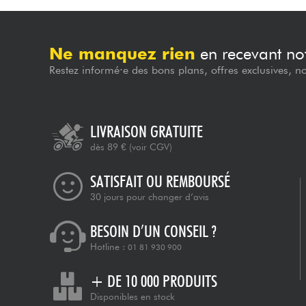
Ne manquez rien
en recevant not
Restez informé·e des bons plans, offres exclusives, n
LIVRAISON GRATUITE
dès 89 €
(voir CGV)
SATISFAIT OU REMBOURSÉ
30 jours pour changer d’avis
BESOIN D’UN CONSEIL ?
Hotline :
01 81 930 900
+ DE 10 000 PRODUITS
Disponibles en stock