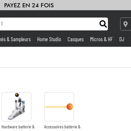
PAYEZ EN 24 FOIS
hés & Sampleurs
Home Studio
Casques
Micros & HF
DJ
Amplis & Effets
Home Studio
DJ
Batteries & Percu
Eveil Musical
Hardware batterie &
Accessoires batterie &