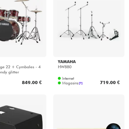
YAMAHA
ge 22 + Cymbales - 4
HW880
undy glitter
Internet
849.00 €
719.00 €
Magasins
[?]