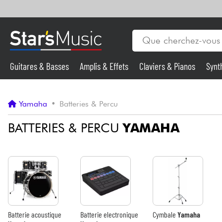
Guitares & Basses
Amplis & Effets
Claviers & Pianos
Synt
Vents
Guitares & Basses
Yamaha
•
Batteries & Percu
Synthés & Sampleurs
BATTERIES & PERCU
YAMAHA
Micros & HF
Eclairage
Violons & Quatuor
Batterie acoustique
Batterie electronique
Cymbale
Yamaha