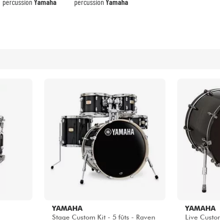
Packs
percussion
Yamaha
percussion
Yamaha
Voir nos marques
YAMAHA
YAMAHA
Stage Custom Kit - 5 fûts - Raven
Live Custo