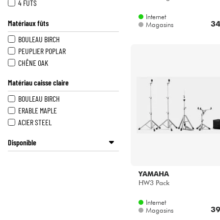
VERT
4 FÛTS
BLEU
Internet
Matériaux fûts
34
Magasins
VIOLET
MARRON
BOULEAU BIRCH
NATUREL
PEUPLIER POPLAR
ROUGE
CHÊNE OAK
NOIR
Matériau caisse claire
BOULEAU BIRCH
ERABLE MAPLE
ACIER STEEL
Disponible
Disponible en ligne
Star's Music Bordeaux
YAMAHA
Star's Music Bruxelles
HW3 Pack
Star's Music Lyon
Internet
Star's Music Paris
39
Magasins