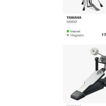
YAMAHA
HS850
Internet
17
Magasins