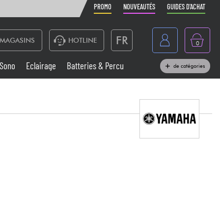
PROMO
NOUVEAUTÉS
GUIDES D'ACHAT
FR
MAGASINS
HOTLINE
0
Belgique
Sono
Eclairage
Batteries & Percu
de catégories
België
Claviers & Pianos
España
Casques
Deutschland
Nederland
Sono
English
Vents
Câbles & Access.