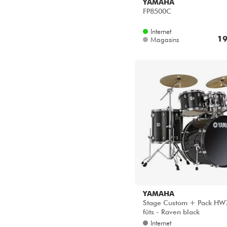
YAMAHA
FP8500C
Internet
19
Magasins
YAMAHA
Stage Custom + Pack HW7
fûts - Raven black
Internet