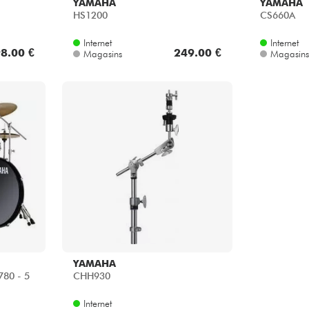
YAMAHA
YAMAHA
HS1200
CS660A
Internet
Internet
8.00 €
249.00 €
Magasins
Magasins
YAMAHA
80 - 5
CHH930
Internet