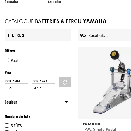
HiFi
Yamaha
Yamaha
CATALOGUE
BATTERIES & PERCU
YAMAHA
95
Résultats :
FILTRES
Offres
Pack
Prix
PRIX MIN.
PRIX MAX.
Couleur
GRIS
Nombre de fûts
JAUNE
YAMAHA
ORANGE
5 FÛTS
FP9C Single Pedal