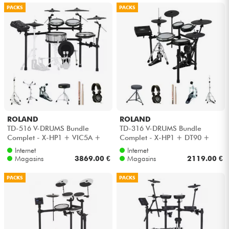
PACKS
PACKS
Câbles & Access.
HiFi
Packs
Voir nos marques
ROLAND
ROLAND
TD-516 V-DRUMS Bundle
TD-316 V-DRUMS Bundle
Complet - X-HP1 + VIC5A +
Complet - X-HP1 + DT90 +
HP600D + HH205 + HS40WN
VIC5A + HP30 + HH45WN
Internet
Internet
+ HT130
Magasins
3869.00 €
Magasins
2119.00 €
PACKS
PACKS