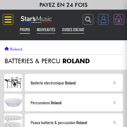
PAYEZ EN 24 FOIS
0
PROMO
NOUVEAUTÉS
GUIDES D'ACHAT
Langue
Roland
Guitares & Basses
BATTERIES & PERCU
ROLAND
Amplis & Effets
Batterie electronique
Roland
Claviers & Pianos
Percussions
Roland
Synthés & Sampleurs
Home Studio
Peaux batterie & percussion
Roland