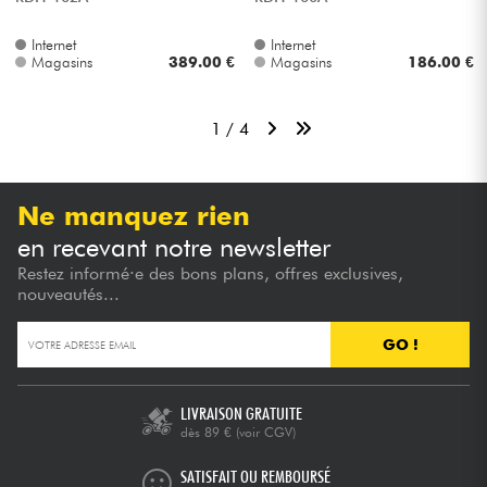
Internet
Internet
Magasins
389.00 €
Magasins
186.00 €
1 / 4
Ne manquez rien
en recevant notre newsletter
Restez informé·e des bons plans, offres exclusives,
nouveautés...
GO !
LIVRAISON GRATUITE
dès 89 €
(voir CGV)
SATISFAIT OU REMBOURSÉ