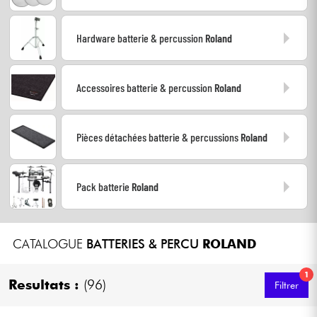
Casques
Hardware batterie & percussion
Roland
Micros & HF
Accessoires batterie & percussion
Roland
DJ
Sono
Pièces détachées batterie & percussions
Roland
Eclairage
Pack batterie
Roland
Batteries & Percu
Vents
CATALOGUE
BATTERIES & PERCU
ROLAND
1
Violons & Quatuor
Resultats :
(96)
Filtrer
Eveil Musical