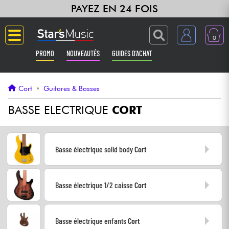
PAYEZ EN 24 FOIS
0
PROMO
NOUVEAUTÉS
GUIDES D'ACHAT
Langue
Cort
•
Guitares & Basses
Guitares & Basses
BASSE ELECTRIQUE
CORT
Amplis & Effets
Basse électrique solid body
Cort
Claviers & Pianos
Basse électrique 1/2 caisse
Cort
Synthés & Sampleurs
Home Studio
Basse électrique enfants
Cort