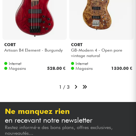
CORT
CORT
Artisan B4 Element - Burgundy
GB-Modern 4 - Open pore
vintage natural
Internet
Internet
Magasins
528.00 €
Magasins
1330.00 €
1 / 3
Ne manquez rien
en recevant notre newsletter
Restez informé·e des bons plans, offres exclusives,
nouveautés...