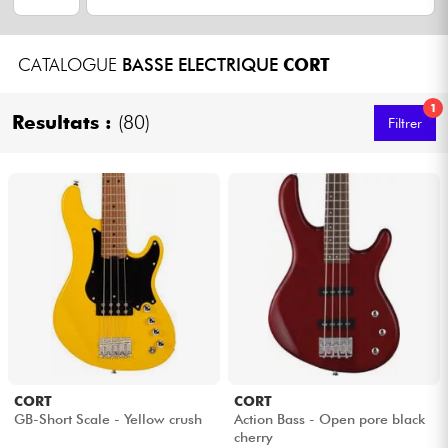
Casques
CATALOGUE
BASSE ELECTRIQUE
CORT
Micros & HF
1
Resultats :
(80)
Filtrer
DJ
Sono
Eclairage
Batteries & Percu
Vents
Violons & Quatuor
CORT
CORT
GB-Short Scale - Yellow crush
Action Bass - Open pore black
cherry
Eveil Musical