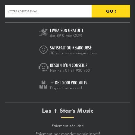
GO !
LIVRAISON GRATUITE
dès 89 €
(voir CGV)
SATISFAIT OU REMBOURSÉ
30 jours pour changer d’avis
BESOIN D’UN CONSEIL ?
Hotline :
01 81 930 900
+ DE 10 000 PRODUITS
Disponibles en stock
Les + Star's Music
Paiement sécurisé
Paiement par mandat administratif