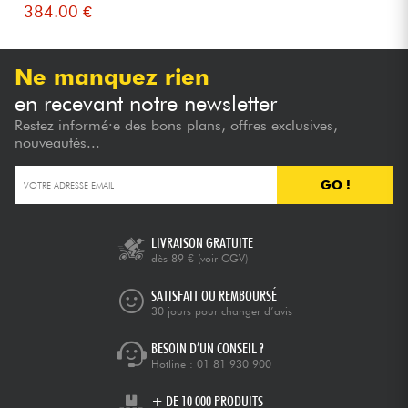
384.00 €
Ne manquez rien
en recevant notre newsletter
Restez informé·e des bons plans, offres exclusives,
nouveautés...
GO !
LIVRAISON GRATUITE
dès 89 €
(voir CGV)
SATISFAIT OU REMBOURSÉ
30 jours pour changer d’avis
BESOIN D’UN CONSEIL ?
Hotline :
01 81 930 900
+ DE 10 000 PRODUITS