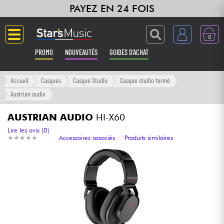
PAYEZ EN 24 FOIS
0
PROMO
NOUVEAUTÉS
GUIDES D'ACHAT
Langue
Accueil
Casques
Casque Studio
Casque studio fermé
Austrian audio
Guitares & Basses
AUSTRIAN AUDIO
HI-X60
Amplis & Effets
Lire les avis (0)
★
★
★
★
★
★
★
★
★
★
Accessoires associés
Produits similaires
Claviers & Pianos
Synthés & Sampleurs
Home Studio