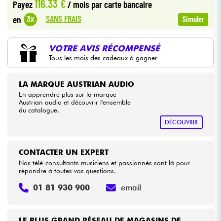
116.33 €
Payez
/ mois
par carte bancaire
SANS FRAIS
3x
en
Simuler
Câbles & Access.
VOTRE AVIS RÉCOMPENSÉ
HiFi
Tous les mois des cadeaux à gagner
Packs
LA MARQUE AUSTRIAN AUDIO
En apprendre plus sur la marque
Voir nos marques
Austrian audio et découvrir l'ensemble
du catalogue.
DÉCOUVRIR
CONTACTER UN EXPERT
Nos télé-consultants musiciens et passionnés sont là pour
répondre à toutes vos questions.
01 81 930 900
email
LE PLUS GRAND RÉSEAU DE MAGASINS DE