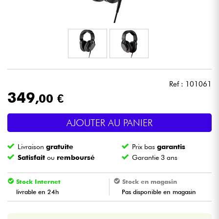
Casques
Micros & HF
DJ
Ref : 101061
Sono
349
,00 €
Eclairage
AJOUTER AU PANIER
Batteries & Percu
Livraison
gratuite
Prix bas
garantis
Satisfait
ou
remboursé
Garantie 3 ans
Vents
Stock Internet
Stock en magasin
Violons & Quatuor
livrable en 24h
Pas disponible en magasin
Eveil Musical