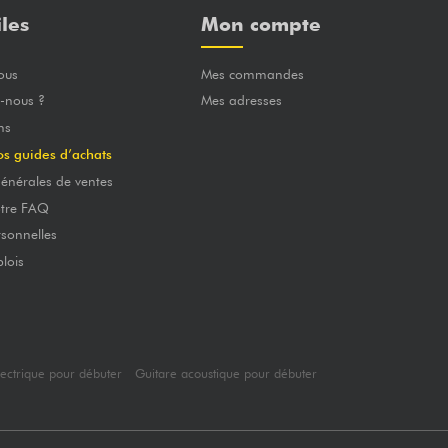
iles
Mon compte
ous
Mes commandes
-nous ?
Mes adresses
ns
os guides d’achats
énérales de ventes
otre FAQ
sonnelles
lois
lectrique pour débuter
Guitare acoustique pour débuter