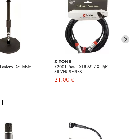
X-TONE
X-
d Micro De Table
X2001-6M - XLR(M) / XLR(F)
X20
SILVER SERIES
SI
21.00 €
16
NT