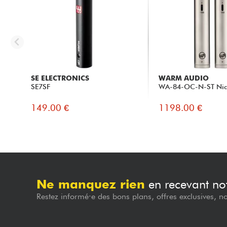
SE ELECTRONICS
WARM AUDIO
SE7SF
WA-84-OC-N-ST Nic
149.00 €
1198.00 €
Ne manquez rien
en recevant not
Restez informé·e des bons plans, offres exclusives, n