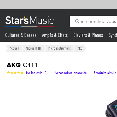
Guitares & Basses
Amplis & Effets
Claviers & Pianos
Synt
Vents
Guitares & Basses
Accueil
Micros & HF
Micro instrument
Akg
Synthés & Sampleurs
AKG
C411
★
★
★
★
★
★
★
★
★
★
Lire les avis (2)
Accessoires associés
Produits simila
Micros & HF
Eclairage
Violons & Quatuor