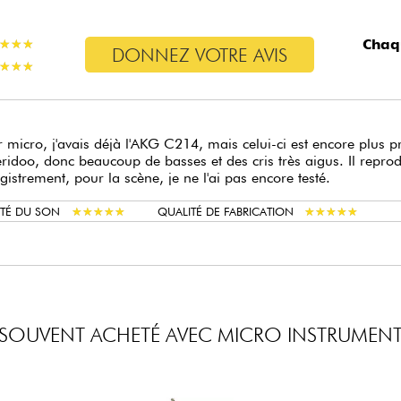
Chaq
★
★
★
★
★
★
DONNEZ VOTRE AVIS
★
★
★
★
★
★
 micro, j'avais déjà l'AKG C214, mais celui-ci est encore plus pr
ridoo, donc beaucoup de basses et des cris très aigus. Il reprod
egistrement, pour la scène, je ne l'ai pas encore testé.
★
★
★
★
★
★
★
★
★
★
★
★
★
★
★
★
★
★
★
★
ITÉ DU SON
QUALITÉ DE FABRICATION
SOUVENT ACHETÉ AVEC MICRO INSTRUMEN