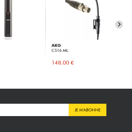
AKG
A
C516 ML
D1
148.00 €
17
JE M'ABONNE