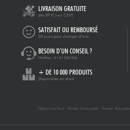
LIVRAISON GRATUITE
dès 89 €
(voir CGV)
SATISFAIT OU REMBOURSÉ
30 jours pour changer d’avis
BESOIN D’UN CONSEIL ?
Hotline :
01 81 930 900
+ DE 10 000 PRODUITS
Disponibles en stock
Gibson Les Paul
Fender Stratocaster
Fender Telecaste