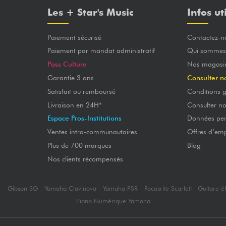
Les + Star's Music
Infos ut
Paiement sécurisé
Contactez-n
Paiement par mandat administratif
Qui sommes
Pass Culture
Nos magasi
Garantie 3 ans
Consulter n
Satisfait ou remboursé
Conditions g
Livraison en 24H*
Consulter n
Espace Pros-Institutions
Données per
Ventes intra-communautaires
Offres d’emp
Plus de 700 marques
Blog
Nos clients récompensés
r
Gibson SG
Yamaha Clavinova
Yamaha PSR
Focusrite Scarlett
Guitare é
Piano Numérique Yamaha