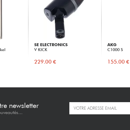
SE ELECTRONICS
AKG
kel
V KICK
C1000 S
229.00 €
155.00 €
re newsletter
ouveautés...