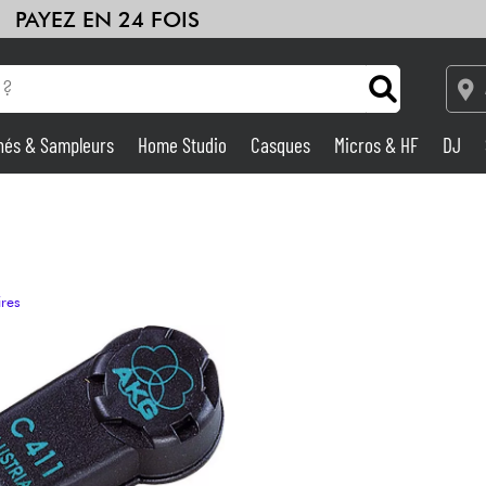
PAYEZ EN 24 FOIS
hés & Sampleurs
Home Studio
Casques
Micros & HF
DJ
Amplis & Effets
Home Studio
ires
DJ
Batteries & Percu
Eveil Musical