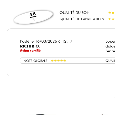
QUALITÉ DU SON
★
★
★
★
4,8
QUALITÉ DE FABRICATION
★
★
★
★
5
Posté le 16/03/2026 à 12:17
Super
RICHIR O.
didge
Achat certifié
l'enr
NOTE GLOBALE
★
★
★
★
★
★
★
★
★
★
QUAL