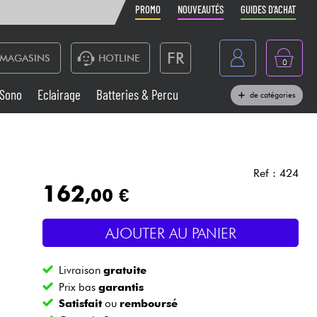
PROMO
NOUVEAUTÉS
GUIDES D'ACHAT
FR
MAGASINS
HOTLINE
0
Belgique
Sono
Eclairage
Batteries & Percu
de catégories
België
Claviers & Pianos
España
Casques
Deutschland
Ref : 424
162
,00 €
Nederland
Sono
English
AJOUTER AU PANIER
Vents
Livraison
gratuite
Câbles & Access.
Prix bas
garantis
Satisfait
ou
remboursé